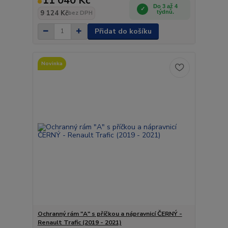
11 040 Kč
Do 3 až 4
9 124 Kč
týdnů.
bez DPH
Přidat do košíku
Novinka
Ochranný rám "A" s příčkou a nápravnicí ČERNÝ -
Renault Trafic (2019 - 2021)