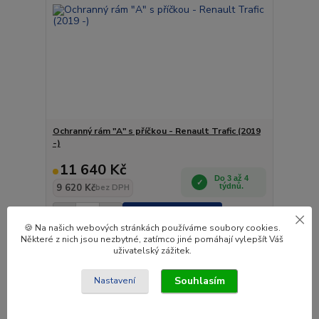
Ochranný rám "A" s příčkou - Renault Trafic (2019
-)
11 640 Kč
Do 3 až 4
9 620 Kč
týdnů.
bez DPH
Přidat do košíku
🍪 Na našich webových stránkách používáme soubory cookies.
Některé z nich jsou nezbytné, zatímco jiné pomáhají vylepšít Váš
uživatelský zážitek.
Novinka
Souhlasím
Nastavení