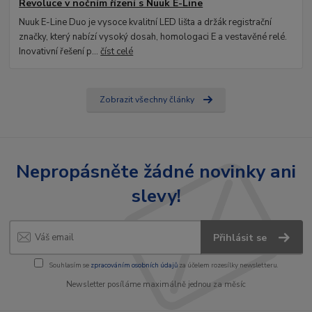
Revoluce v nočním řízení s Nuuk E-Line
Nuuk E-Line Duo je vysoce kvalitní LED lišta a držák registrační
značky, který nabízí vysoký dosah, homologaci E a vestavěné relé.
Inovativní řešení p...
číst celé
Zobrazit všechny články
Nepropásněte žádné novinky ani
slevy!
Přihlásit se
Souhlasím se
zpracováním osobních údajů
za účelem rozesílky newsletteru.
Newsletter posíláme maximálně jednou za měsíc