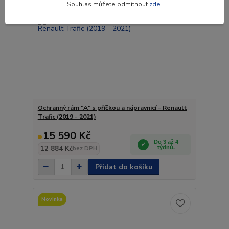
Souhlas můžete odmítnout
zde
.
Ochranný rám "A" s příčkou a nápravnicí - Renault
Trafic (2019 - 2021)
15 590 Kč
Do 3 až 4
12 884 Kč
týdnů.
bez DPH
Přidat do košíku
Novinka