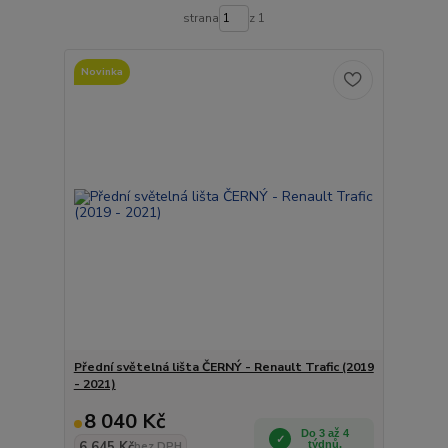
strana
z 1
Novinka
Přední světelná lišta ČERNÝ - Renault Trafic (2019
- 2021)
8 040 Kč
Do 3 až 4
6 645 Kč
týdnů.
bez DPH