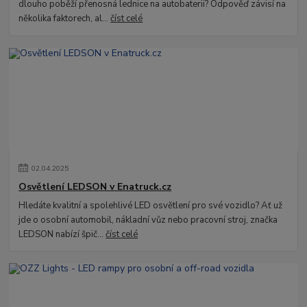
dlouho poběží přenosná lednice na autobaterii? Odpověď závisí na
několika faktorech, al...
číst celé
02
.
04
.
2025
Osvětlení LEDSON v Enatruck.cz
Hledáte kvalitní a spolehlivé LED osvětlení pro své vozidlo? Ať už
jde o osobní automobil, nákladní vůz nebo pracovní stroj, značka
LEDSON nabízí špič...
číst celé