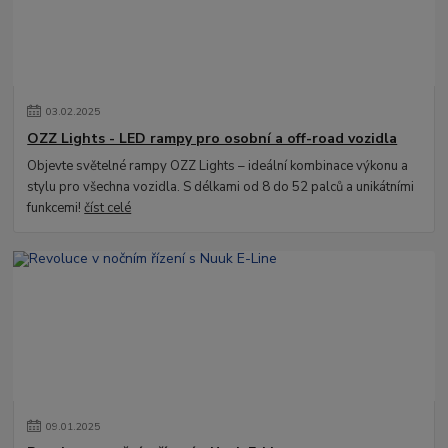
03
.
02
.
2025
OZZ Lights - LED rampy pro osobní a off-road vozidla
Objevte světelné rampy OZZ Lights – ideální kombinace výkonu a
stylu pro všechna vozidla. S délkami od 8 do 52 palců a unikátními
funkcemi!
číst celé
09
.
01
.
2025