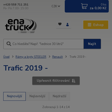
0
ks
+420 558 711 251
CZK
za
0,00 Kč
Po- Pá 7:00- 15:00
Eshop
Najít
Úvod
Rámy a kryty STEELER
Renault
Trafic 2019 -
Trafic 2019 -
Upřesnit fiiltrování
Nejnovější
Nejlevnější
Nejdražší
Zobrazuji 1-14 z 14