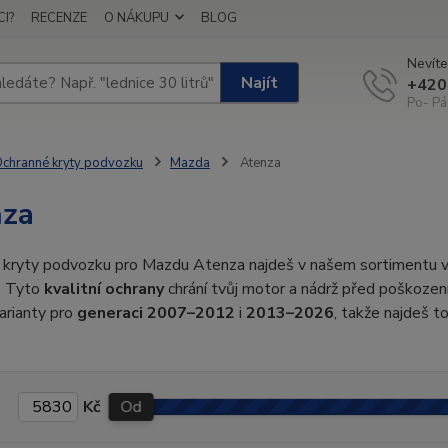
I?
RECENZE
O NÁKUPU
BLOG
Nevíte
Najít
+420
Po- Pá
chranné kryty podvozku
Mazda
Atenza
nza
 kryty podvozku pro Mazdu Atenza najdeš v našem sortimentu
. Tyto
kvalitní ochrany
chrání tvůj motor a nádrž před poškozen
arianty pro
generaci 2007–2012
i
2013–2026
, takže najdeš t
Kč
Od