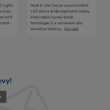
Z Lights
Nuuk E-Line Duo je vysoce kvalitní
a stylu
LED lišta a držák registrační značky,
ami od 8
který nabízí vysoký dosah,
kcemi!
homologaci E a vestavěné relé.
Inovativní řešení p...
číst celé
evy!