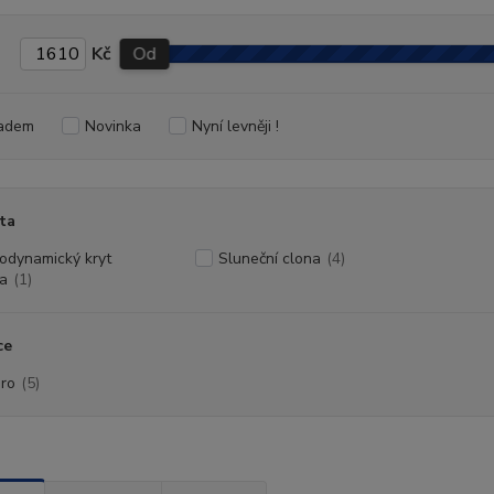
Kč
Od
adem
Novinka
Nyní levněji !
ta
odynamický kryt
Sluneční clona
(4)
a
(1)
ce
ro
(5)