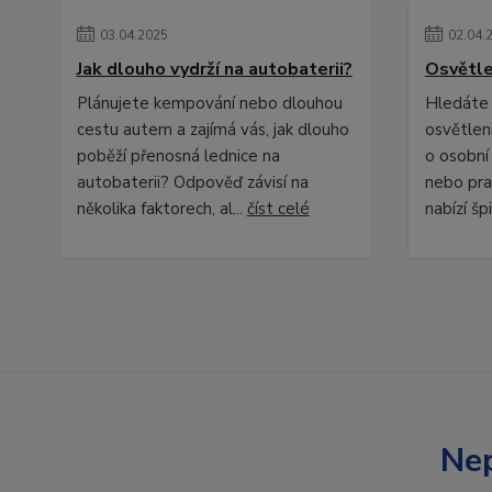
03
.
04
.
2025
02
.
04
.
Jak dlouho vydrží na autobaterii?
Osvětle
Plánujete kempování nebo dlouhou
Hledáte 
cestu autem a zajímá vás, jak dlouho
osvětlení
poběží přenosná lednice na
o osobní
autobaterii? Odpověď závisí na
nebo pra
několika faktorech, al...
číst celé
nabízí špi
Nep