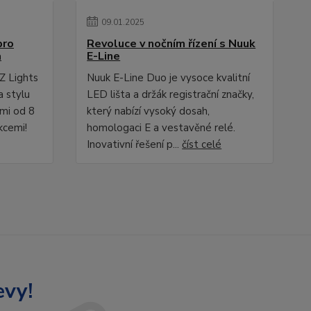
09
.
01
.
2025
pro
Revoluce v nočním řízení s Nuuk
a
E-Line
Z Lights
Nuuk E-Line Duo je vysoce kvalitní
a stylu
LED lišta a držák registrační značky,
ami od 8
který nabízí vysoký dosah,
kcemi!
homologaci E a vestavěné relé.
Inovativní řešení p...
číst celé
evy!