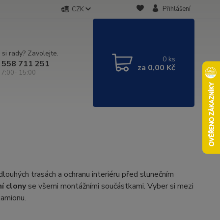
Přihlášení
CZK
 si rady? Zavolejte.
0
ks
 558 711 251
za
0,00 Kč
 7:00- 15:00
i dlouhých trasách a ochranu interiéru před slunečním
í clony
se všemi montážními součástkami. Vyber si mezi
kamionu.