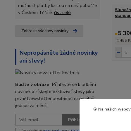
možnost platby kartou na naší pobočče
Sluneční
v Českém Těšíně.
číst celé
standar
Zobrazit všechny novinky
5 39
4 455 K
Nepropásněte žádné novinky
ani slevy!
Buďte v obraze!
Přihlaste se k odběru
novinek a získejte exkluzivní slevy jako
první! Newsletter posíláme maximálně
jednou za měsíc.
🍪 Na našich webový
Přihlásit se
Souhlasím se
zpracováním osobních údajů
za účelem