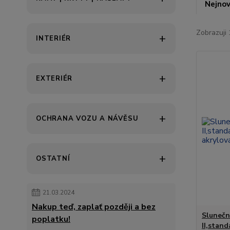
Nejnov
Zobrazuji 
INTERIÉR
EXTERIÉR
OCHRANA VOZU A NÁVĚSU
OSTATNÍ
21.03.2024
Nakup teď, zaplať později a bez
Slunečn
poplatku!
II,stand