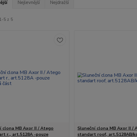
ější
Nejlevnější
Nejdražší
1-5 z 5
í clona MB Axor II / Atego
Sluneční clona MB Axor II / A
art r., art.5128A -pouze
standart roof, art.5128AB/