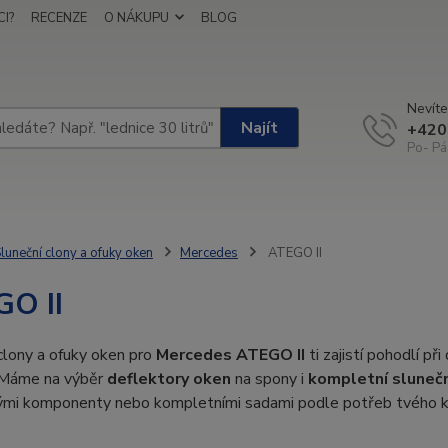
I?
RECENZE
O NÁKUPU
BLOG
Nevíte
Najít
+420
Po- Pá
luneční clony a ofuky oken
Mercedes
ATEGO II
O II
clony a ofuky oken pro
Mercedes ATEGO II
ti zajistí pohodlí př
 Máme na výběr
deflektory oken
na spony i
kompletní slunečn
vými komponenty nebo kompletními sadami podle potřeb tvého 