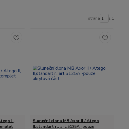
strana
z 1
tego II,
Sluneční clona MB Axor II / Atego
komplet
II,standart r., art.5125A -pouze