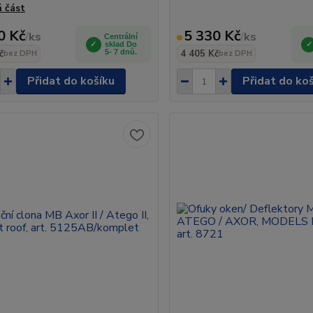
á část
0 Kč
5 330 Kč
/
ks
/
ks
Centrální
sklad Do
č
5- 7 dnů.
4 405 Kč
bez DPH
bez DPH
Přidat do košíku
Přidat do ko