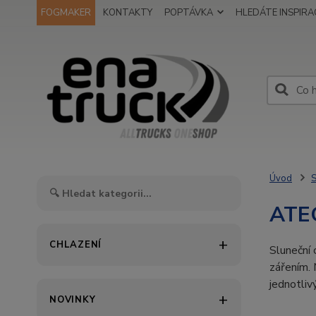
FOGMAKER
KONTAKTY
POPTÁVKA
HLEDÁTE INSPIRAC
Úvod
S
ATEG
CHLAZENÍ
Sluneční 
zářením.
jednotli
NOVINKY