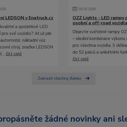
2025
03
.
02
.
2025
ní LEDSON v Enatruck.cz
OZZ Lights - LED rampy 
osobní a off-road vozidl
kvalitní a spolehlivé LED
Objevte světelné rampy OZ
 pro své vozidlo? Ať už jde
– ideální kombinace výkonu 
 automobil, nákladní vůz
pro všechna vozidla. S délk
covní stroj, značka LEDSON
do 52 palců a unikátními fun
č...
číst celé
číst celé
Zobrazit všechny články
ropásněte žádné novinky ani sl