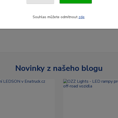
Souhlas můžete odmítnout
zde
.
Novinky z našeho blogu