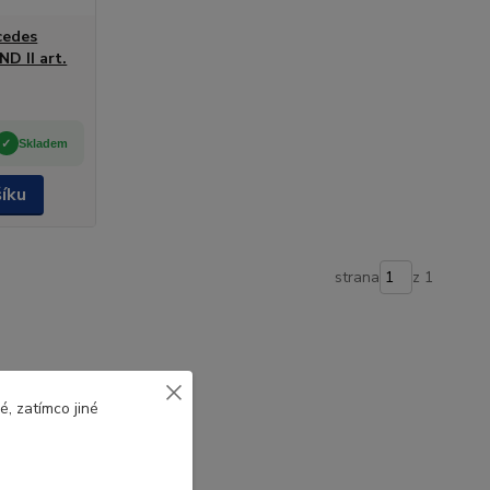
cedes
D II art.
Skladem
šíku
strana
z 1
, zatímco jiné