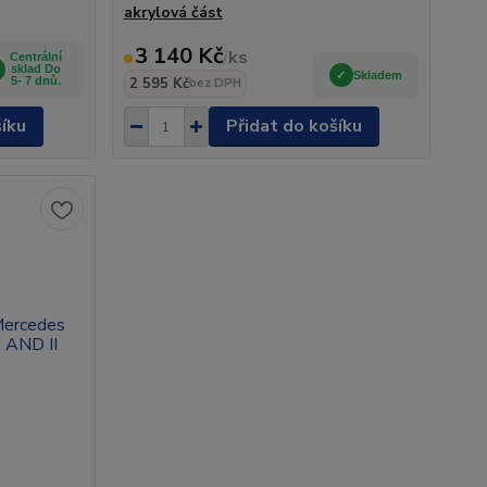
akrylová část
3 140 Kč
/
ks
Centrální
sklad Do
Skladem
5- 7 dnů.
2 595 Kč
bez DPH
šíku
Přidat do košíku