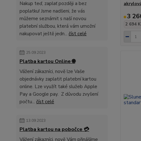
Nakup teď, zaplať později a bez
akrylov
poplatku! Jsme nadšeni, že vás
3 26
můžeme seznámit s naší novou
2 694 K
platební službou, která vám umožní
nakupovat ještě jedn...
číst celé
25.09.2023
Platba kartou Online 🌐
Vážení zákazníci, nově lze Vaše
objednávky zaplatit platební kartou
online. Lze využít také služeb Apple
Pay a Google pay. Z důvodu zvyšení
počtu...
číst celé
13.09.2023
Platba kartou na pobočce 💳
Vážení zákazníci, nově Vám přinášíme