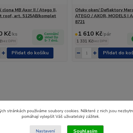
 clona MB Axor II / Atego II,
Ofuky oken/ Deflektory Mer
t roof, art. 5125AB/komplet
ATEGO / AXOR, MODELS I AN
8721
0 Kč
1 610 Kč
/
ks
/
pár
Centrální
sklad Do
č
5- 7 dnů.
1 331 Kč
bez DPH
bez DPH
Přidat do košíku
Přidat do ko
ch stránkách používáme soubory cookies. Některé z nich jsou nezbytné
pomáhají vylepšít Váš uživatelský zážitek.
Souhlasím
Nastavení