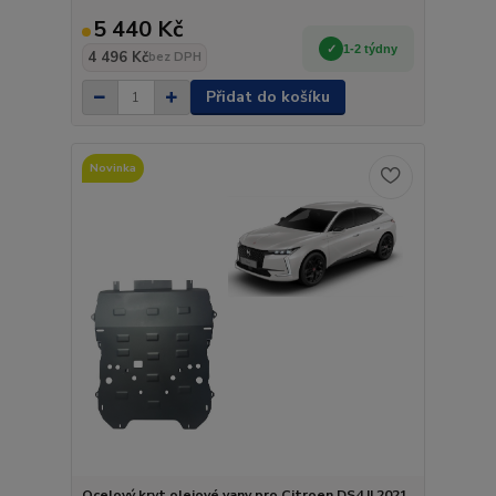
5 440 Kč
1-2 týdny
4 496 Kč
bez DPH
Přidat do košíku
Novinka
Ocelový kryt olejové vany pro Citroen DS4 II 2021