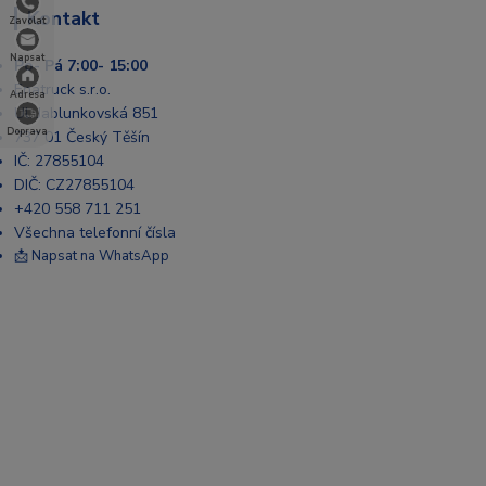
Kontakt
Zavolat
Napsat
Po- Pá 7:00- 15:00
Enatruck s.r.o.
Adresa
Ul. Jablunkovská 851
Doprava
737 01 Český Těšín
IČ: 27855104
DIČ: CZ27855104
+420 558 711 251
Všechna telefonní čísla
📩 Napsat na WhatsApp