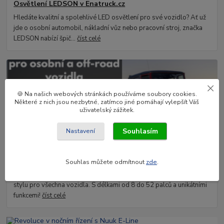
Osvětlení LEDSON v Enatruck.cz
Hledáte kvalitní a spolehlivé LED osvětlení pro své vozidlo? Ať už
jde o osobní automobil, nákladní vůz nebo pracovní stroj, značka
LEDSON nabízí špič...
číst celé
🍪 Na našich webových stránkách používáme soubory cookies.
Některé z nich jsou nezbytné, zatímco jiné pomáhají vylepšít Váš
uživatelský zážitek.
Souhlasím
Nastavení
03
.
02
.
2025
OZZ Lights - LED rampy pro osobní a off-road vozidla
Souhlas můžete odmítnout
zde
.
Objevte světelné rampy OZZ Lights – ideální kombinace výkonu a
stylu pro všechna vozidla. S délkami od 8 do 52 palců a unikátními
funkcemi!
číst celé