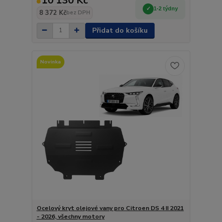
10 130 Kč
1-2 týdny
8 372 Kč
bez DPH
Přidat do košíku
Novinka
Ocelový kryt olejové vany pro Citroen DS 4 II 2021
- 2026, všechny motory