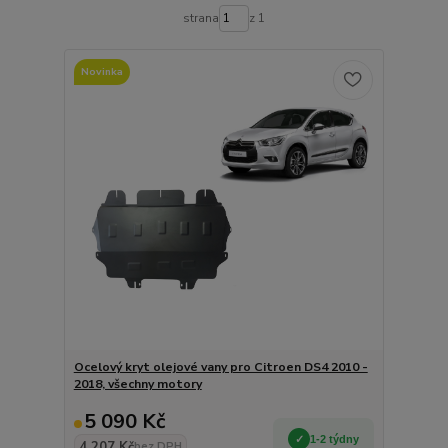
strana
z 1
Novinka
Ocelový kryt olejové vany pro Citroen DS4 2010 -
2018, všechny motory
5 090 Kč
1-2 týdny
4 207 Kč
bez DPH