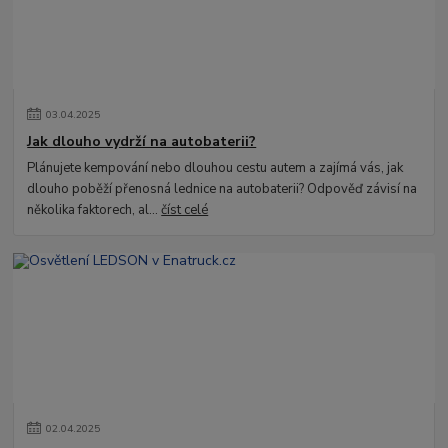
03
.
04
.
2025
Jak dlouho vydrží na autobaterii?
Plánujete kempování nebo dlouhou cestu autem a zajímá vás, jak
dlouho poběží přenosná lednice na autobaterii? Odpověď závisí na
několika faktorech, al...
číst celé
02
.
04
.
2025