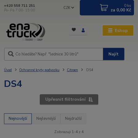
0
ks
+420 558 711 251
CZK
za
0,00 Kč
Po- Pá 7:00- 15:00
Eshop
Najít
Úvod
Ochranné kryty podvozku
Citroen
DS4
DS4
Upřesnit fiiltrování
Nejnovější
Nejlevnější
Nejdražší
Zobrazuji 1-4 z 4