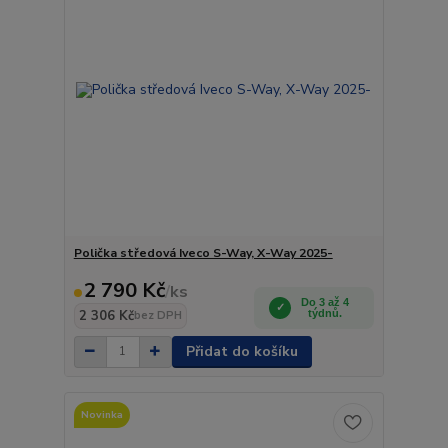
Polička středová Iveco S-Way, X-Way 2025-
2 790 Kč
/
ks
Do 3 až 4
2 306 Kč
týdnů.
bez DPH
Přidat do košíku
Novinka