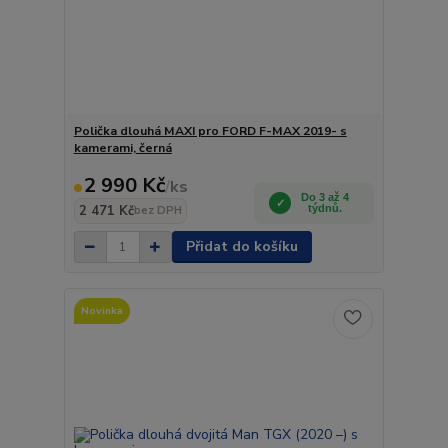
Polička dlouhá MAXI pro FORD F-MAX 2019- s
kamerami, černá
2 990 Kč
/
ks
Do 3 až 4
2 471 Kč
týdnů.
bez DPH
Přidat do košíku
Novinka