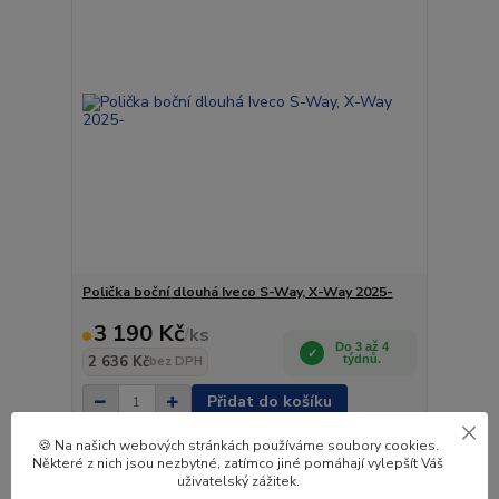
Polička boční dlouhá Iveco S-Way, X-Way 2025-
3 190 Kč
/
ks
Do 3 až 4
2 636 Kč
týdnů.
bez DPH
Přidat do košíku
🍪 Na našich webových stránkách používáme soubory cookies.
Některé z nich jsou nezbytné, zatímco jiné pomáhají vylepšít Váš
Novinka
uživatelský zážitek.