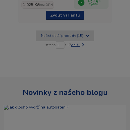
Do 2 a 3
1 025 Kč
týdnů.
bez DPH
Zvolit variantu
Načíst další produkty (15)
strana
z 12
další
Novinky z našeho blogu