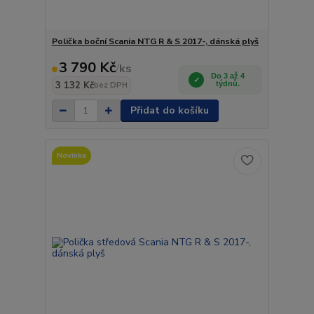
Polička boční Scania NTG R & S 2017-, dánská plyš
3 790 Kč
/
ks
Do 3 až 4
3 132 Kč
týdnů.
bez DPH
Přidat do košíku
Novinka