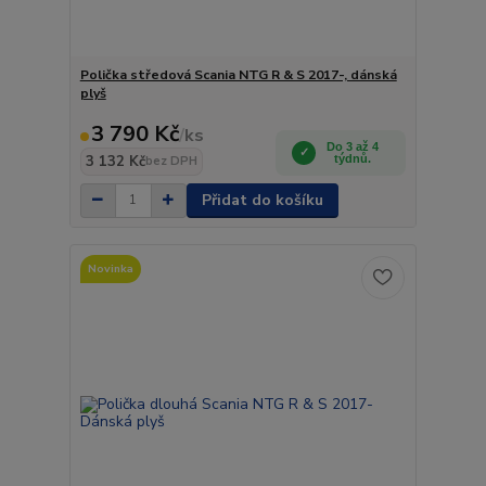
Polička středová Scania NTG R & S 2017-, dánská
plyš
3 790 Kč
/
ks
Do 3 až 4
3 132 Kč
týdnů.
bez DPH
Přidat do košíku
Novinka