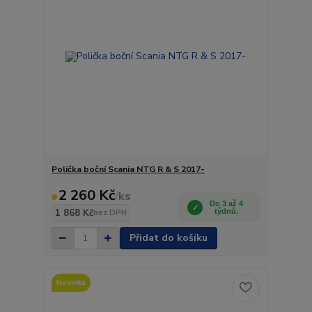
Polička boční Scania NTG R & S 2017-
2 260 Kč
/
ks
Do 3 až 4
1 868 Kč
týdnů.
bez DPH
Přidat do košíku
Novinka