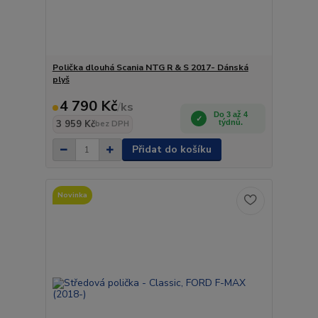
Polička dlouhá Scania NTG R & S 2017- Dánská
plyš
4 790 Kč
/
ks
Do 3 až 4
3 959 Kč
týdnů.
bez DPH
Přidat do košíku
Novinka