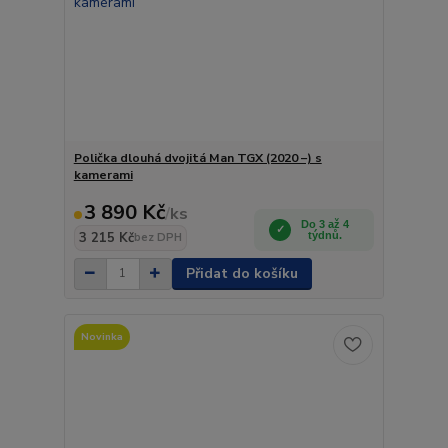
Polička dlouhá dvojitá Man TGX (2020 –) s
kamerami
3 890 Kč
/
ks
Do 3 až 4
3 215 Kč
týdnů.
bez DPH
Přidat do košíku
Novinka