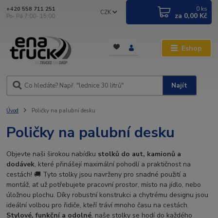
0
ks
+420 558 711 251
CZK
za
0,00 Kč
Po- Pá 7:00- 15:00
Eshop
Najít
Úvod
Poličky na palubní desku
Poličky na palubní desku
Objevte naši širokou nabídku
stolků do aut, kamionů a
dodávek
, které přinášejí maximální pohodlí a praktičnost na
cestách! 🚚 Tyto stolky jsou navrženy pro snadné použití a
montáž, ať už potřebujete pracovní prostor, místo na jídlo, nebo
úložnou plochu. Díky robustní konstrukci a chytrému designu jsou
ideální volbou pro řidiče, kteří tráví mnoho času na cestách.
Stylové, funkční a odolné
, naše stolky se hodí do každého