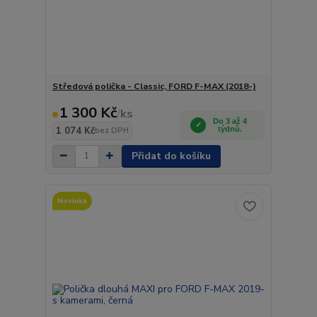
Středová polička - Classic, FORD F-MAX (2018-)
1 300 Kč
/
ks
Do 3 až 4
1 074 Kč
týdnů.
bez DPH
Přidat do košíku
Novinka