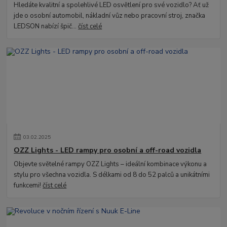
Hledáte kvalitní a spolehlivé LED osvětlení pro své vozidlo? Ať už
jde o osobní automobil, nákladní vůz nebo pracovní stroj, značka
LEDSON nabízí špič...
číst celé
03
.
02
.
2025
OZZ Lights - LED rampy pro osobní a off-road vozidla
Objevte světelné rampy OZZ Lights – ideální kombinace výkonu a
stylu pro všechna vozidla. S délkami od 8 do 52 palců a unikátními
funkcemi!
číst celé