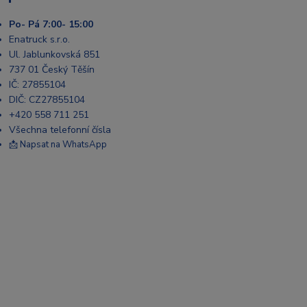
Po- Pá 7:00- 15:00
Enatruck s.r.o.
Ul. Jablunkovská 851
737 01 Český Těšín
IČ: 27855104
DIČ: CZ27855104
+420 558 711 251
Všechna telefonní čísla
📩 Napsat na WhatsApp