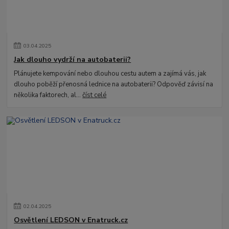
03
.
04
.
2025
Jak dlouho vydrží na autobaterii?
Plánujete kempování nebo dlouhou cestu autem a zajímá vás, jak
dlouho poběží přenosná lednice na autobaterii? Odpověď závisí na
několika faktorech, al...
číst celé
02
.
04
.
2025
Osvětlení LEDSON v Enatruck.cz