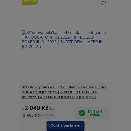
Novinka
Středová polička s LED diodami - Elegance, FIAT
DUCATO III (01.2022-) & PEUGEOT BOXER III
(01.2022-) & CITROEN JUMPER III (01.2022-)
2 040 Kč
/
ks
Do 3 až 4
1 686 Kč
týdnů.
bez DPH
Zvolit variantu