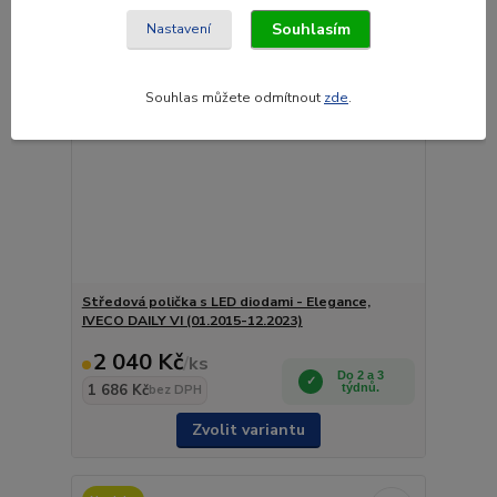
Souhlasím
Nastavení
Souhlas můžete odmítnout
zde
.
Středová polička s LED diodami - Elegance,
IVECO DAILY VI (01.2015-12.2023)
2 040 Kč
/
ks
Do 2 a 3
1 686 Kč
týdnů.
bez DPH
Zvolit variantu