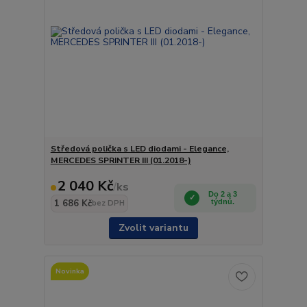
Středová polička s LED diodami - Elegance,
MERCEDES SPRINTER III (01.2018-)
2 040 Kč
/
ks
Do 2 a 3
1 686 Kč
týdnů.
bez DPH
Zvolit variantu
Novinka