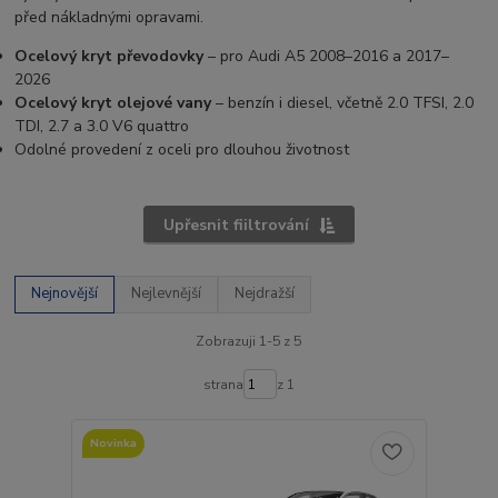
před nákladnými opravami.
Ocelový kryt převodovky
– pro Audi A5 2008–2016 a 2017–
2026
Ocelový kryt olejové vany
– benzín i diesel, včetně 2.0 TFSI, 2.0
TDI, 2.7 a 3.0 V6 quattro
Odolné provedení z oceli pro dlouhou životnost
Upřesnit fiiltrování
Nejnovější
Nejlevnější
Nejdražší
Zobrazuji 1-5 z 5
strana
z 1
Novinka