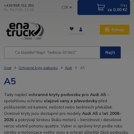
0
ks
+420 558 711 251
CZK
za
0,00 Kč
Po- Pá 7:00- 15:00
Eshop
Najít
Úvod
Ochranné kryty podvozku
Audi
A5
A5
Tady najdeš
ochranné kryty podvozku pro Audi A5
–
spolehlivou ochranu
olejové vany a převodovky
před
poškozením od kamení, nečistot nebo terénních překážek.
Ocelové kryty jsou dostupné pro modely
Audi A5 z let 2008–
2026
a pokrývají širokou škálu motorů – benzínové i dieselové
verze včetně pohonu quattro. Vyber si správný kryt podle roku
výroby a motorizace svého vozu a ochraň důležité části podvozku