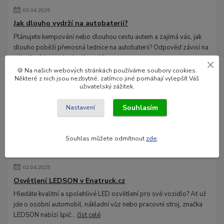
03
.
04
.
2025
Jak dlouho vydrží na autobaterii?
Plánujete kempování nebo dlouhou cestu autem a zajímá vás, jak
dlouho poběží přenosná lednice na autobaterii? Odpověď závisí na
několika faktorech, al...
číst celé
🍪 Na našich webových stránkách používáme soubory cookies.
Některé z nich jsou nezbytné, zatímco jiné pomáhají vylepšít Váš
uživatelský zážitek.
Souhlasím
Nastavení
Souhlas můžete odmítnout
zde
.
02
.
04
.
2025
Osvětlení LEDSON v Enatruck.cz
Hledáte kvalitní a spolehlivé LED osvětlení pro své vozidlo? Ať už
jde o osobní automobil, nákladní vůz nebo pracovní stroj, značka
LEDSON nabízí špič...
číst celé