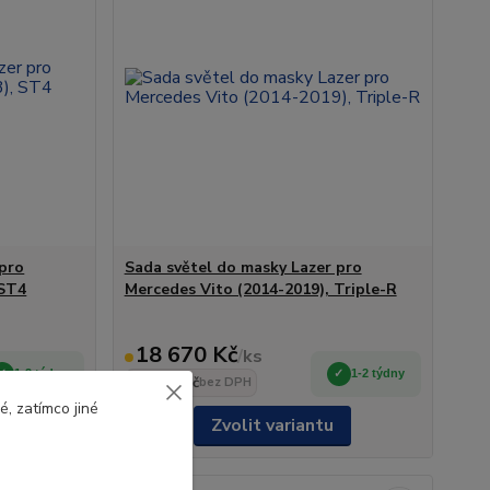
 pro
Sada světel do masky Lazer pro
 ST4
Mercedes Vito (2014-2019), Triple-R
18 670 Kč
/
ks
1-2 týdny
1-2 týdny
15 430 Kč
bez DPH
, zatímco jiné
šíku
Zvolit variantu