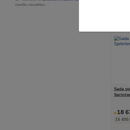
Novinka
rozesílky newsletteru.
Sada sv
Sprinte
18 6
15 430 