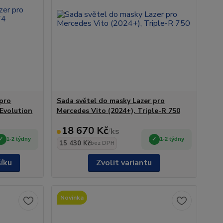
 pro
Sada světel do masky Lazer pro
 Evolution
Mercedes Vito (2024+), Triple-R 750
18 670 Kč
/
ks
1-2 týdny
1-2 týdny
15 430 Kč
bez DPH
šíku
Zvolit variantu
Novinka