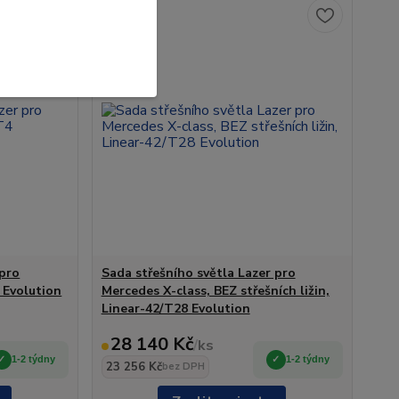
Novinka
 pro
Sada střešního světla Lazer pro
 Evolution
Mercedes X-class, BEZ střešních ližin,
Linear-42/T28 Evolution
28 140 Kč
/
ks
1-2 týdny
1-2 týdny
23 256 Kč
bez DPH