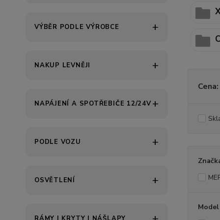
X
VÝBĚR PODLE VÝROBCE
C
NAKUP LEVNĚJI
Cena:
NAPÁJENÍ A SPOTŘEBIČE 12/24V
Skl
PODLE VOZU
Značk
ME
OSVĚTLENÍ
Model
RÁMY | KRYTY | NÁŠLAPY