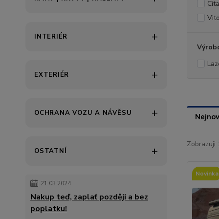
Cit
Vit
INTERIÉR
Výrob
Laz
EXTERIÉR
OCHRANA VOZU A NÁVĚSU
Nejnov
Zobrazuji 
OSTATNÍ
Novinka
21.03.2024
Nakup teď, zaplať později a bez
poplatku!