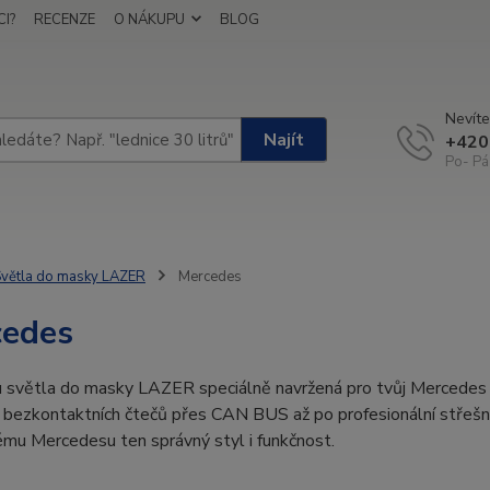
I?
RECENZE
O NÁKUPU
BLOG
Nevíte
Najít
+420
Po- Pá
větla do masky LAZER
Mercedes
cedes
u světla do masky LAZER speciálně navržená pro tvůj Mercedes 
 bezkontaktních čtečů přes CAN BUS až po profesionální střešní a
ému Mercedesu ten správný styl i funkčnost.