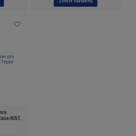
Zvolit variantu
 pro
riple-R/ST