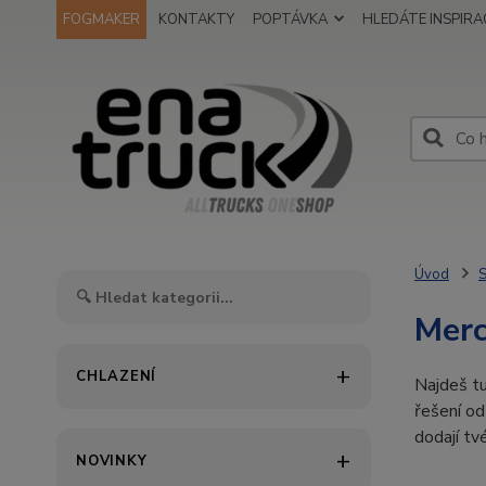
FOGMAKER
KONTAKTY
POPTÁVKA
HLEDÁTE INSPIRAC
Úvod
S
Mer
CHLAZENÍ
Najdeš t
řešení od
dodají tv
NOVINKY