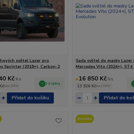
hových světel Lazer pro
Sada světel do masky Lazer
s Sprinter (2018+), Carbon-2
Mercedes Vito (2024+), ST4
40 Kč
16 850 Kč
/
ks
/
ks
1-2 týdny
Kč
13 926 Kč
bez DPH
bez DPH
Přidat do košíku
Přidat do ko
Novinka