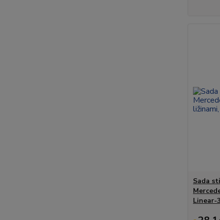
Sada st
Mercedes
Linear-