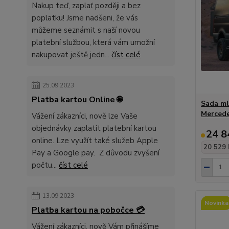
Nakup teď, zaplať později a bez
poplatku! Jsme nadšeni, že vás
můžeme seznámit s naší novou
platební službou, která vám umožní
nakupovat ještě jedn...
číst celé
25.09.2023
Platba kartou Online 🌐
Sada ml
Mercede
Vážení zákazníci, nově lze Vaše
objednávky zaplatit platební kartou
24 8
online. Lze využít také služeb Apple
20 529 
Pay a Google pay. Z důvodu zvyšení
počtu...
číst celé
13.09.2023
Novinka
Platba kartou na pobočce 💳
Vážení zákazníci, nově Vám přinášíme