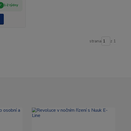
1-2 týdny
strana
z 1