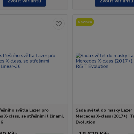
Zvolit variantu
Zvolit variantu
Novinka
řešního světla Lazer pro
Sada světel do masky Lazer
 X-class, se střešními ližinami,
Mercedes X-class (2017+), T
36
Evolution