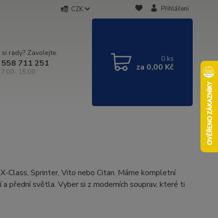
Přihlášení
CZK
 si rady? Zavolejte.
0
ks
 558 711 251
za
0,00 Kč
 7:00- 15:00
X-Class, Sprinter, Vito nebo Citan. Máme kompletní
 přední světla. Vyber si z moderních souprav, které ti