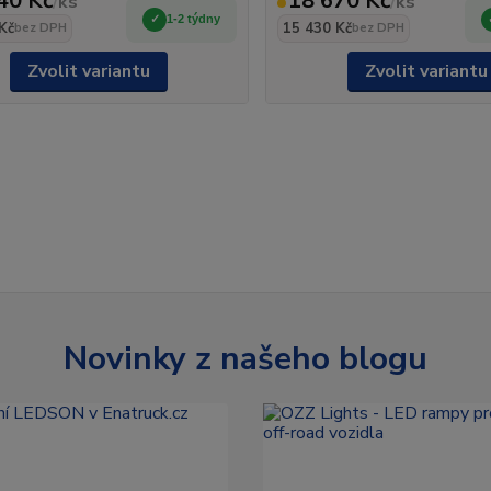
40 Kč
18 670 Kč
/
ks
/
ks
1-2 týdny
Kč
15 430 Kč
bez DPH
bez DPH
Zvolit variantu
Zvolit variantu
Novinky z našeho blogu