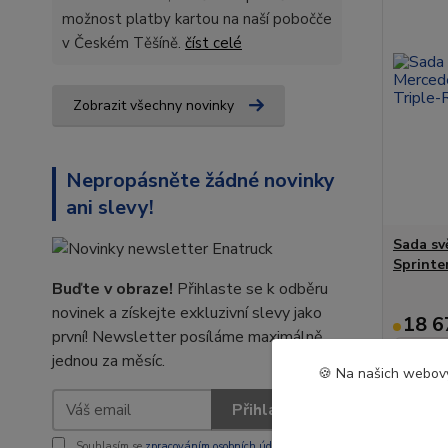
možnost platby kartou na naší pobočče
v Českém Těšíně.
číst celé
Zobrazit všechny novinky
Nepropásněte žádné novinky
ani slevy!
Sada sv
Sprinte
Buďte v obraze!
Přihlaste se k odběru
novinek a získejte exkluzivní slevy jako
18 6
první! Newsletter posíláme maximálně
15 430 
jednou za měsíc.
🍪 Na našich webový
Přihlásit se
Souhlasím se
zpracováním osobních údajů
za účelem