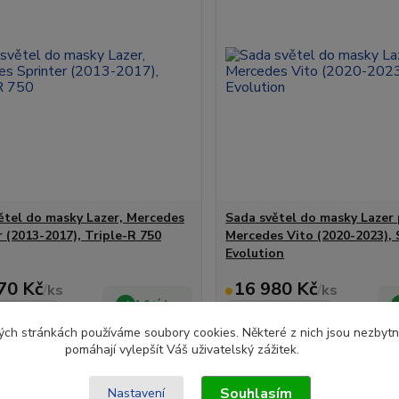
ětel do masky Lazer, Mercedes
Sada světel do masky Lazer
r (2013-2017), Triple-R 750
Mercedes Vito (2020-2023),
Evolution
70 Kč
16 980 Kč
/
ks
/
ks
1-2 týdny
Kč
14 033 Kč
bez DPH
bez DPH
ch stránkách používáme soubory cookies. Některé z nich jsou nezbytné
Zvolit variantu
Přidat do ko
pomáhají vylepšít Váš uživatelský zážitek.
Souhlasím
Nastavení