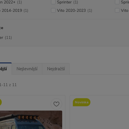
an 2022+
(1)
Sprinter
(1)
Spri
o 2014-2019
(1)
Vito 2020-2023
(1)
Vit
ce
er
(11)
ější
Nejlevnější
Nejdražší
1-11 z 11
Novinka