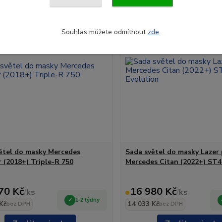
Souhlas můžete odmítnout
zde
.
ětel do masky Mercedes
Sada světel do masky Lazer
r (2018+) Triple-R 750
Mercedes Citan (2022+) ST4
70 Kč
16 980 Kč
/
ks
/
ks
1-2 týdny
Kč
14 033 Kč
bez DPH
bez DPH