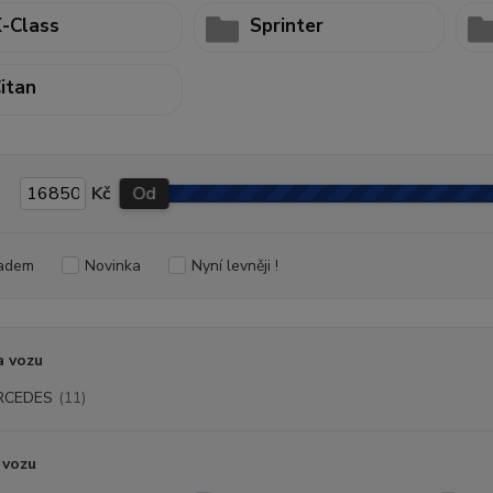
-Class
Sprinter
itan
Kč
Od
adem
Novinka
Nyní levněji !
a vozu
RCEDES
(11)
 vozu