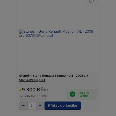
Sluneční clona Renault Magnum AE -2008 art.
5073AB/komplet
9 300 Kč
/
ks
do 5- 6
7 686 Kč
týdnů.
bez DPH
Přidat do košíku