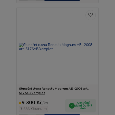
Sluneční clona Renault Magnum AE -2008 art.
5176AB/komplet
9 300 Kč
/
ks
Centrální
sklad Do 5- 7
7 686 Kč
dnů.
bez DPH