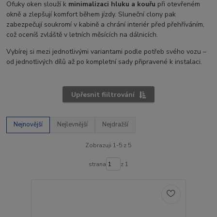
Ofuky oken slouží k
minimalizaci hluku a kouřu
při otevřeném
okně a zlepšují komfort během jízdy. Sluneční clony pak
zabezpečují soukromí v kabině a chrání interiér před přehříváním,
což oceníš zvláště v letních měsících na dálnicích.
Vybírej si mezi jednotlivými variantami podle potřeb svého vozu –
od jednotlivých dílů až po kompletní sady připravené k instalaci.
Upřesnit fiiltrování
Nejnovější
Nejlevnější
Nejdražší
Zobrazuji 1-5 z 5
strana
z 1