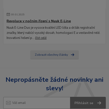
09
.
01
.
2025
Revoluce v nočním řízení s Nuuk E-Line
Nuuk E-Line Duo je vysoce kvalitní LED lišta a držák registrační
značky, který nabízí vysoký dosah, homologaci E a vestavěné relé.
Inovativní řešení p...
číst celé
Zobrazit všechny články
Nepropásněte žádné novinky ani
slevy!
Přihlásit se