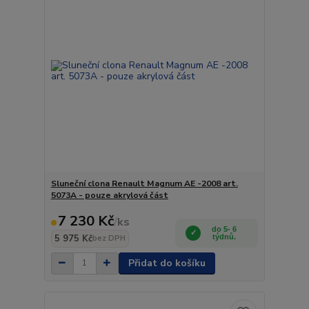
Sluneční clona Renault Magnum AE -2008 art.
5073A - pouze akrylová část
7 230 Kč
/
ks
do 5- 6
5 975 Kč
týdnů.
bez DPH
Přidat do košíku