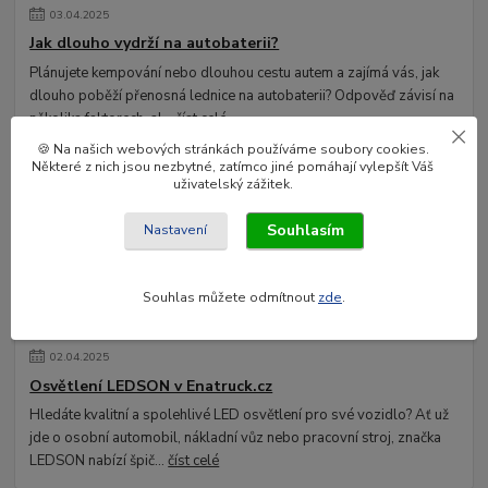
03
.
04
.
2025
Jak dlouho vydrží na autobaterii?
Plánujete kempování nebo dlouhou cestu autem a zajímá vás, jak
dlouho poběží přenosná lednice na autobaterii? Odpověď závisí na
několika faktorech, al...
číst celé
🍪 Na našich webových stránkách používáme soubory cookies.
Některé z nich jsou nezbytné, zatímco jiné pomáhají vylepšít Váš
uživatelský zážitek.
Souhlasím
Nastavení
Souhlas můžete odmítnout
zde
.
02
.
04
.
2025
Osvětlení LEDSON v Enatruck.cz
Hledáte kvalitní a spolehlivé LED osvětlení pro své vozidlo? Ať už
jde o osobní automobil, nákladní vůz nebo pracovní stroj, značka
LEDSON nabízí špič...
číst celé