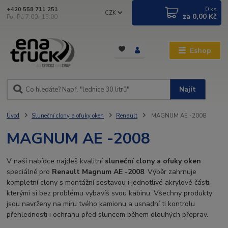
0
ks
+420 558 711 251
CZK
za
0,00 Kč
Po- Pá 7:00- 15:00
Eshop
Najít
Úvod
Sluneční clony a ofuky oken
Renault
MAGNUM AE -2008
MAGNUM AE -2008
V naší nabídce najdeš kvalitní
sluneční clony a ofuky oken
speciálně pro
Renault Magnum AE -2008
. Výběr zahrnuje
kompletní clony s montážní sestavou i jednotlivé akrylové části,
kterými si bez problému vybavíš svou kabinu. Všechny produkty
jsou navrženy na míru tvého kamionu a usnadní ti kontrolu
přehlednosti i ochranu před sluncem během dlouhých přeprav.