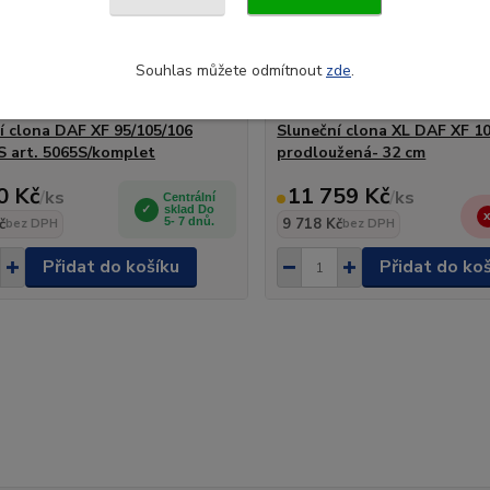
Souhlas můžete odmítnout
zde
.
í clona DAF XF 95/105/106
Sluneční clona XL DAF XF 1
S art. 5065S/komplet
prodloužená- 32 cm
0 Kč
11 759 Kč
/
ks
/
ks
Centrální
sklad Do
č
5- 7 dnů.
9 718 Kč
bez DPH
bez DPH
Přidat do košíku
Přidat do ko