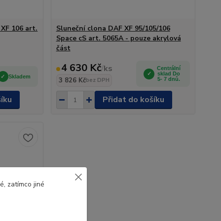
XF 106 art.
Sluneční clona DAF XF 95/105/106
Space cS art. 5065A - pouze akrylová
část
4 630 Kč
/
ks
Centrální
sklad Do
Skladem
3 826 Kč
5- 7 dnů.
bez DPH
šíku
Přidat do košíku
, zatímco jiné