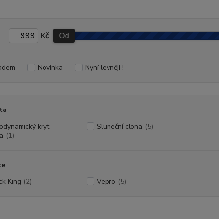
Kč
Od
adem
Novinka
Nyní levněji !
ta
odynamický kryt
Sluneční clona
(5)
a
(1)
ce
ck King
(2)
Vepro
(5)