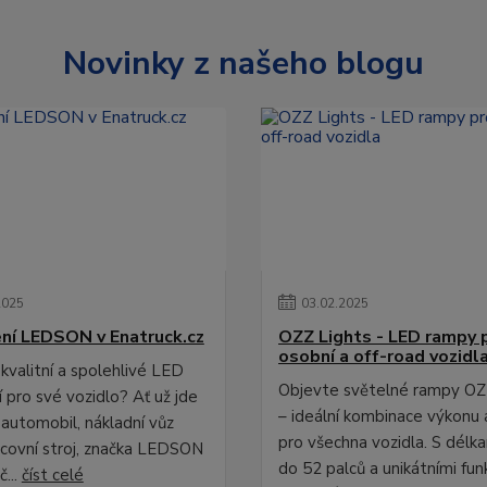
Novinky z našeho blogu
2025
03
.
02
.
2025
ní LEDSON v Enatruck.cz
OZZ Lights - LED rampy 
osobní a off-road vozidl
kvalitní a spolehlivé LED
Objevte světelné rampy OZ
 pro své vozidlo? Ať už jde
– ideální kombinace výkonu 
 automobil, nákladní vůz
pro všechna vozidla. S délk
covní stroj, značka LEDSON
do 52 palců a unikátními fun
č...
číst celé