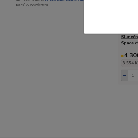
rozesílky newsletteru.
Slunečn
Space c
4 30
3 554 K