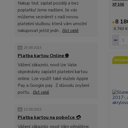
Nakup teď, zaplať později a bez
XF106
poplatku! Jsme nadšeni, že vás
můžeme seznámit s naší novou
8 18
platební službou, která vám umožní
6 760 K
nakupovat ještě jedn...
číst celé
25.09.2023
Platba kartou Online 🌐
Novinka
Vážení zákazníci, nově lze Vaše
objednávky zaplatit platební kartou
online. Lze využít také služeb Apple
Pay a Google pay. Z důvodu zvyšení
počtu...
číst celé
13.09.2023
Platba kartou na pobočce 💳
Vážení zákazníci, nově Vám přinášíme