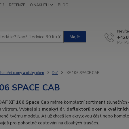
I?
RECENZE
O NÁKUPU
BLOG
Nevíte
Najít
+420
Po- Pá
luneční clony a ofuky oken
Daf
XF 106 SPACE CAB
106 SPACE CAB
DAF XF 106 Space Cab
máme kompletní sortiment slunečních clo
 větrem. Vybírej si z
moskytiér, deflektorů oken a kvalitních
ené tvému modelu. Ať už chceš jen akrylovou část nebo komplet
uješ pro pohodlné cestování na dlouhých trasách.