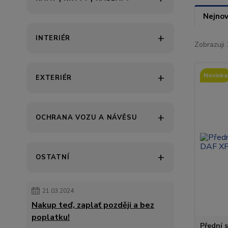
Nejnov
INTERIÉR
Zobrazuji 
Novinka
EXTERIÉR
OCHRANA VOZU A NÁVĚSU
OSTATNÍ
21.03.2024
Nakup teď, zaplať později a bez
poplatku!
Přední 