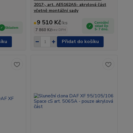
2017-, art. AE5162AS- akrylová část
včetně montážní sady
9 510 Kč
/
ks
Centrální
sklad Do
Skladem
7 860 Kč
5- 7 dnů.
bez DPH
šíku
Přidat do košíku