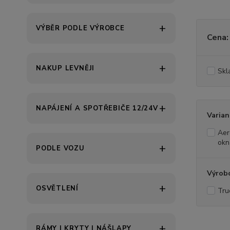
VÝBĚR PODLE VÝROBCE
Cena:
NAKUP LEVNĚJI
Skl
NAPÁJENÍ A SPOTŘEBIČE 12/24V
Varian
Aer
okn
PODLE VOZU
Výrob
OSVĚTLENÍ
Tru
RÁMY | KRYTY | NÁŠLAPY