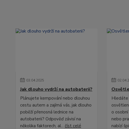
03
.
04
.
2025
02
.
04
.
Jak dlouho vydrží na autobaterii?
Osvětle
Plánujete kempování nebo dlouhou
Hledáte 
cestu autem a zajímá vás, jak dlouho
osvětlení
poběží přenosná lednice na
o osobní
autobaterii? Odpověď závisí na
nebo pra
několika faktorech, al...
číst celé
nabízí špi