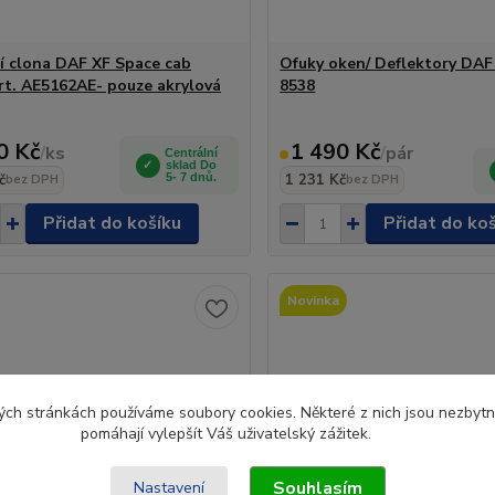
í clona DAF XF Space cab
Ofuky oken/ Deflektory DAF 
art. AE5162AE- pouze akrylová
8538
0 Kč
1 490 Kč
/
ks
/
pár
Centrální
sklad Do
č
5- 7 dnů.
1 231 Kč
bez DPH
bez DPH
Přidat do košíku
Přidat do ko
Novinka
ch stránkách používáme soubory cookies. Některé z nich jsou nezbytné
pomáhají vylepšít Váš uživatelský zážitek.
Souhlasím
Nastavení