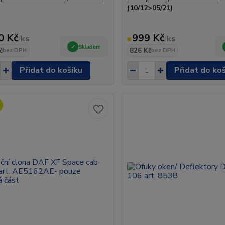
(10/12>05/21)
0 Kč
999 Kč
/
ks
/
ks
Skladem
č
826 Kč
bez DPH
bez DPH
Přidat do košíku
Přidat do ko