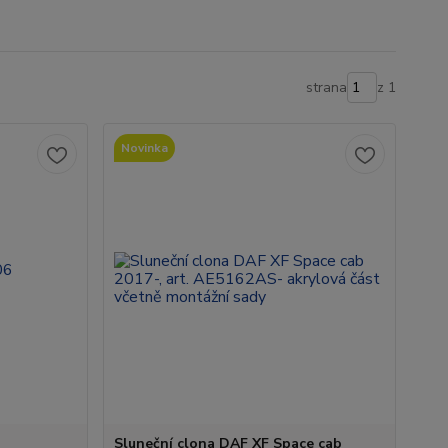
strana
z 1
Novinka
Sluneční clona DAF XF Space cab