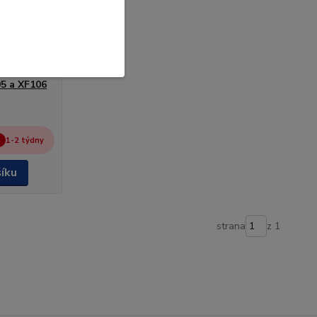
05 a XF106
1-2 týdny
šíku
strana
z 1