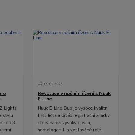
09
.
01
.
2025
pro
Revoluce v nočním řízení s Nuuk
a
E-Line
Z Lights
Nuuk E-Line Duo je vysoce kvalitní
a stylu
LED lišta a držák registrační značky,
ami od 8
který nabízí vysoký dosah,
kcemi!
homologaci E a vestavěné relé.