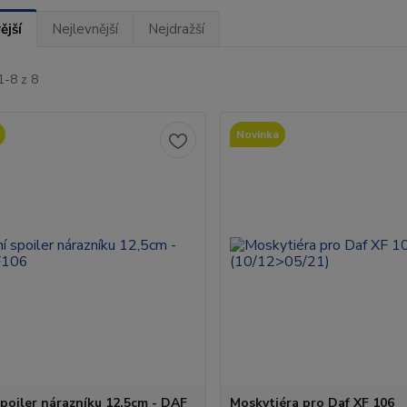
ější
Nejlevnější
Nejdražší
1-8 z 8
Novinka
spoiler nárazníku 12,5cm - DAF
Moskytiéra pro Daf XF 106