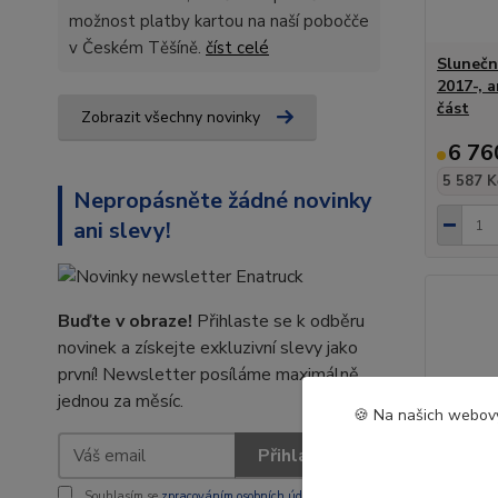
možnost platby kartou na naší pobočče
v Českém Těšíně.
číst celé
Slunečn
2017-, 
část
Zobrazit všechny novinky
6 76
5 587 K
Nepropásněte žádné novinky
ani slevy!
Buďte v obraze!
Přihlaste se k odběru
novinek a získejte exkluzivní slevy jako
první! Newsletter posíláme maximálně
jednou za měsíc.
🍪 Na našich webový
Přihlásit se
Souhlasím se
zpracováním osobních údajů
za účelem