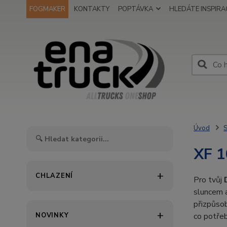
FOGMAKER
KONTAKTY
POPTÁVKA
HLEDÁTE INSPIRAC
Úvod
S
XF 
CHLAZENÍ
Pro tvůj
sluncem a
přizpůsob
NOVINKY
co potřeb