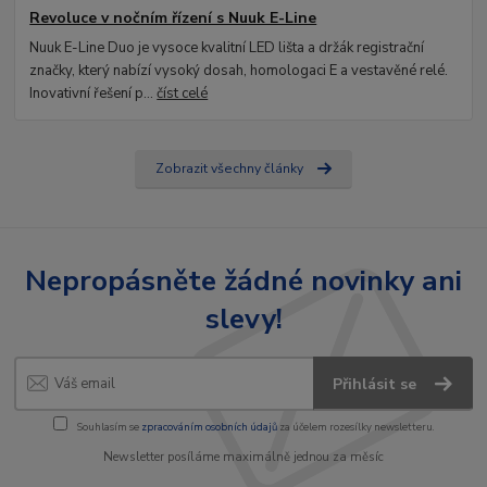
Revoluce v nočním řízení s Nuuk E-Line
Nuuk E-Line Duo je vysoce kvalitní LED lišta a držák registrační
značky, který nabízí vysoký dosah, homologaci E a vestavěné relé.
Inovativní řešení p...
číst celé
Zobrazit všechny články
Nepropásněte žádné novinky ani
slevy!
Přihlásit se
Souhlasím se
zpracováním osobních údajů
za účelem rozesílky newsletteru.
Newsletter posíláme maximálně jednou za měsíc