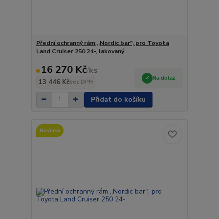
Přední ochranný rám ,,Nordic bar", pro Toyota
Land Cruiser 250 24-, lakovaný
16 270 Kč
/
ks
Na dotaz
13 446 Kč
bez DPH
Přidat do košíku
Novinka