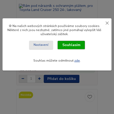
🍪 Na našich webových stránkách používáme soubory cookies.
Některé z nich jsou nezbytné, zatímco jiné pomáhají vylepšít Váš
uživatelský zážitek.
Souhlasím
Nastavení
Rám pod nárazník s ochranným plátem, pro
Toyota Land Cruiser 250 24-, lakovaný
Souhlas můžete odmítnout
zde
.
14 280 Kč
/
ks
Na dotaz
11 802 Kč
bez DPH
Přidat do košíku
Novinka