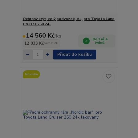
Ochraný kryt, celý podvozek, AL, pro Toyota Land
Cruiser 250 24-
14 560 Kč
/
ks
Do 3 až 4
12 033 Kč
týdnů.
bez DPH
Přidat do košíku
Novinka