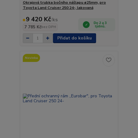
Okrajová trubka bočního nášlapu ø25mm, pro
Toyota Land Cruiser 250 24-, lakovaná
9 420 Kč
/
ks
Do 2 a 3
7 785 Kč
týdnů.
bez DPH
Přidat do košíku
Novinka