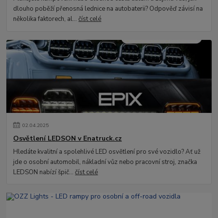
dlouho poběží přenosná lednice na autobaterii? Odpověď závisí na
několika faktorech, al...
číst celé
02
.
04
.
2025
Osvětlení LEDSON v Enatruck.cz
Hledáte kvalitní a spolehlivé LED osvětlení pro své vozidlo? Ať už
jde o osobní automobil, nákladní vůz nebo pracovní stroj, značka
LEDSON nabízí špič...
číst celé