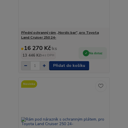
Přední ochranný rám ,,Nordic bar", pro Toyota
Land Cruiser 250 24-
16 270 Kč
/
ks
Na dotaz
13 446 Kč
bez DPH
Přidat do košíku
Novinka