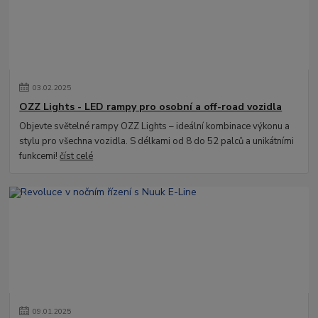
03
.
02
.
2025
OZZ Lights - LED rampy pro osobní a off-road vozidla
Objevte světelné rampy OZZ Lights – ideální kombinace výkonu a
stylu pro všechna vozidla. S délkami od 8 do 52 palců a unikátními
funkcemi!
číst celé
09
.
01
.
2025