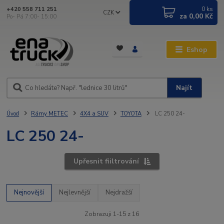
0
ks
+420 558 711 251
CZK
za
0,00 Kč
Po- Pá 7:00- 15:00
Eshop
Najít
Úvod
Rámy METEC
4X4 a SUV
TOYOTA
LC 250 24-
LC 250 24-
Upřesnit fiiltrování
Nejnovější
Nejlevnější
Nejdražší
Zobrazuji 1-15 z 16