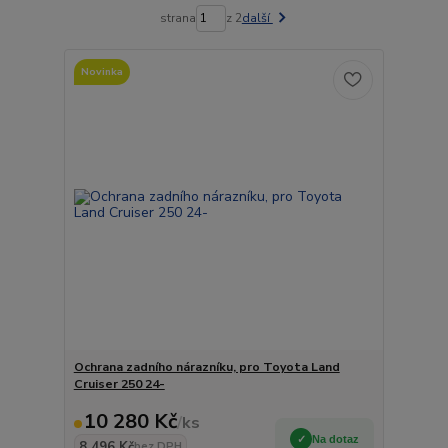
strana
z 2
další
Novinka
Ochrana zadního nárazníku, pro Toyota Land
Cruiser 250 24-
10 280 Kč
/
ks
Na dotaz
8 496 Kč
bez DPH