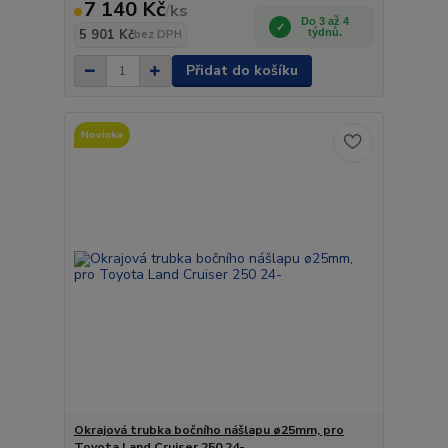
7 140 Kč
/
ks
Do 3 až 4
5 901 Kč
týdnů.
bez DPH
Přidat do košíku
Novinka
Okrajová trubka bočního nášlapu ø25mm, pro
Toyota Land Cruiser 250 24-