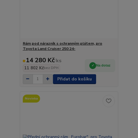
Rám pod nárazník s ochranným plátem, pro
Toyota Land Cruiser 250 24-
14 280 Kč
/
ks
Na dotaz
11 802 Kč
bez DPH
Přidat do košíku
Novinka