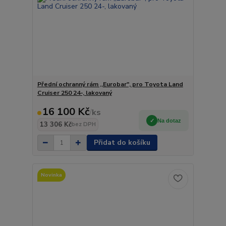
Přední ochranný rám ,,Eurobar", pro Toyota Land
Cruiser 250 24-, lakovaný
16 100 Kč
/
ks
Na dotaz
13 306 Kč
bez DPH
Přidat do košíku
Novinka