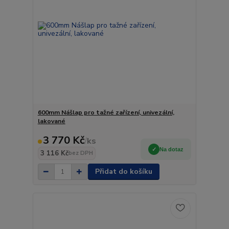
600mm Nášlap pro tažné zařízení, univezální,
lakované
3 770 Kč
/
ks
Na dotaz
3 116 Kč
bez DPH
Přidat do košíku