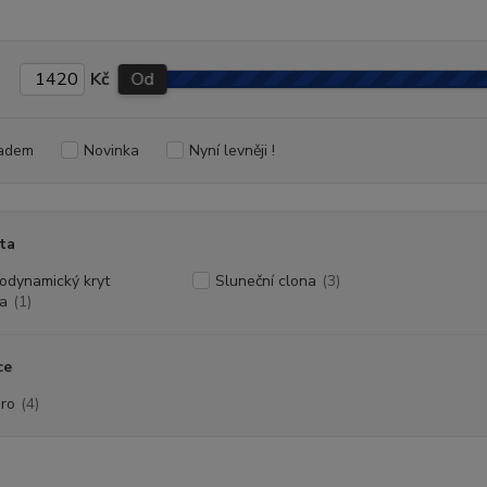
Kč
Od
adem
Novinka
Nyní levněji !
ta
odynamický kryt
Sluneční clona
(3)
a
(1)
ce
ro
(4)