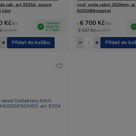
ide cab, art.5015A -pouze
roof, wide cabin 2420mm, ar
á část
5015AB/komplet
0 Kč
6 700 Kč
/
ks
/
ks
Centrální
sklad Do
č
5- 7 dnů.
5 537 Kč
bez DPH
bez DPH
Přidat do košíku
Přidat do ko