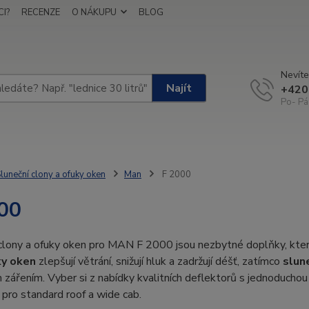
I?
RECENZE
O NÁKUPU
BLOG
Nevíte
Najít
+420
Po- Pá
luneční clony a ofuky oken
Man
F 2000
00
clony a ofuky oken pro MAN F 2000 jsou nezbytné doplňky, které
y oken
zlepšují větrání, snižují hluk a zadržují déšť, zatímco
slun
 zářením. Vyber si z nabídky kvalitních deflektorů s jednoducho
pro standard roof a wide cab.