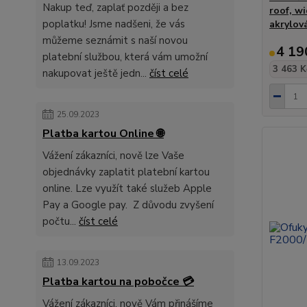
Nakup teď, zaplať později a bez
roof, w
poplatku! Jsme nadšeni, že vás
akrylov
můžeme seznámit s naší novou
4 19
platební službou, která vám umožní
3 463 K
nakupovat ještě jedn...
číst celé
25.09.2023
Platba kartou Online 🌐
Vážení zákazníci, nově lze Vaše
objednávky zaplatit platební kartou
online. Lze využít také služeb Apple
Pay a Google pay. Z důvodu zvyšení
počtu...
číst celé
13.09.2023
Platba kartou na pobočce 💳
Vážení zákazníci, nově Vám přinášíme