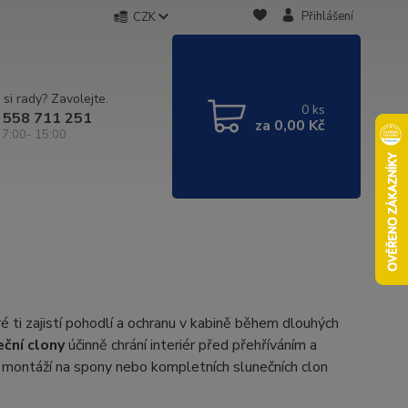
Přihlášení
CZK
 si rady? Zavolejte.
0
ks
 558 711 251
za
0,00 Kč
 7:00- 15:00
 ti zajistí pohodlí a ochranu v kabině během dlouhých
eční clony
účinně chrání interiér před přehříváním a
u montáží na spony nebo kompletních slunečních clon