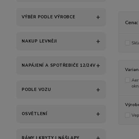
VÝBĚR PODLE VÝROBCE
Cena:
NAKUP LEVNĚJI
Skl
NAPÁJENÍ A SPOTŘEBIČE 12/24V
Varian
Aer
okn
PODLE VOZU
Výrob
OSVĚTLENÍ
Vep
RÁMY | KRYTY | NÁŠLAPY