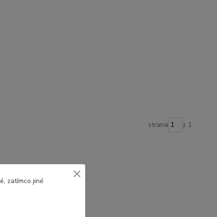
strana
z 1
, zatímco jiné