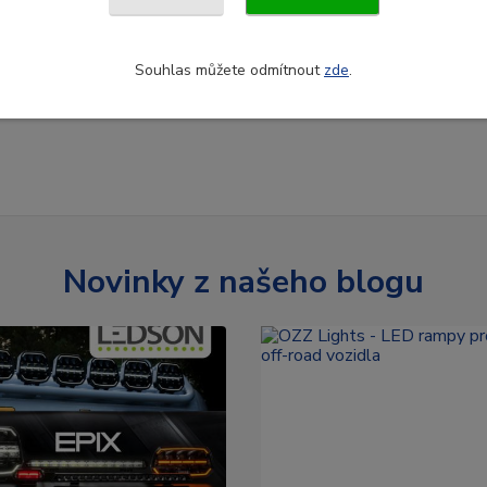
Souhlas můžete odmítnout
zde
.
Novinky z našeho blogu