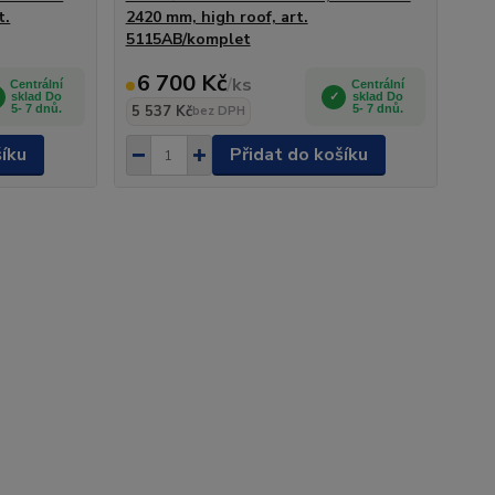
t.
2420 mm, high roof, art.
5115AB/komplet
6 700 Kč
/
ks
Centrální
Centrální
sklad Do
sklad Do
5- 7 dnů.
5 537 Kč
5- 7 dnů.
bez DPH
šíku
Přidat do košíku