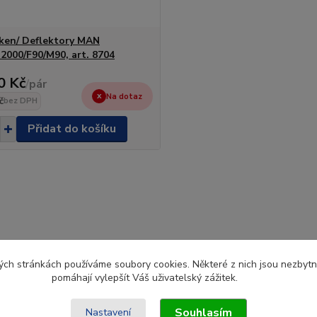
ken/ Deflektory MAN
2000/F90/M90, art. 8704
0 Kč
/
pár
Na dotaz
č
bez DPH
Přidat do košíku
ch stránkách používáme soubory cookies. Některé z nich jsou nezbytné
pomáhají vylepšít Váš uživatelský zážitek.
Souhlasím
Nastavení