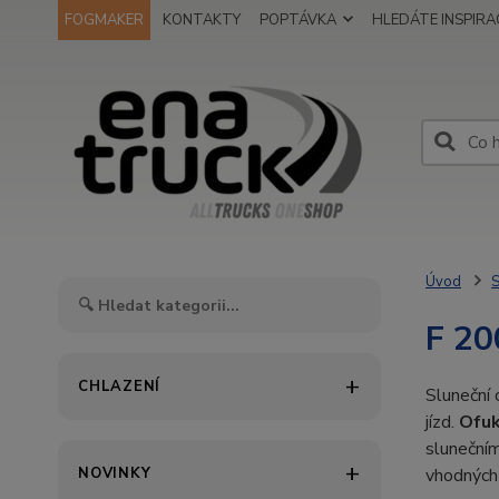
FOGMAKER
KONTAKTY
POPTÁVKA
HLEDÁTE INSPIRAC
Úvod
S
F 20
CHLAZENÍ
Sluneční 
jízd.
Ofuk
slunečním
NOVINKY
vhodných 