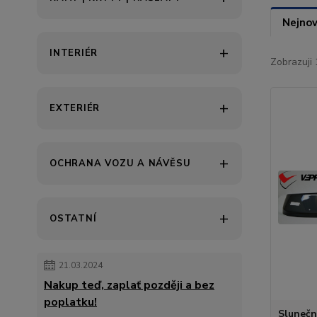
Nejnov
INTERIÉR
Zobrazuji 
EXTERIÉR
OCHRANA VOZU A NÁVĚSU
OSTATNÍ
21.03.2024
Nakup teď, zaplať později a bez
poplatku!
Slunečn