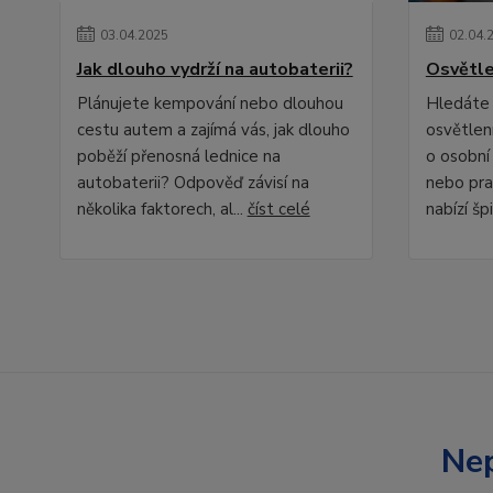
03
.
04
.
2025
02
.
04
.
Jak dlouho vydrží na autobaterii?
Osvětle
Plánujete kempování nebo dlouhou
Hledáte 
cestu autem a zajímá vás, jak dlouho
osvětlení
poběží přenosná lednice na
o osobní
autobaterii? Odpověď závisí na
nebo pra
několika faktorech, al...
číst celé
nabízí špi
Nep