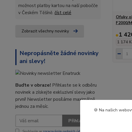
možnost platby kartou na naší pobočče
v Českém Těšíně.
číst celé
Ofuky o
F2000/M
Zobrazit všechny novinky
1 42
1 174 K
Nepropásněte žádné novinky
ani slevy!
Buďte v obraze!
Přihlaste se k odběru
novinek a získejte exkluzivní slevy jako
první! Newsletter posíláme maximálně
jednou za měsíc.
🍪 Na našich webový
Přihlásit se
Souhlasím se
zpracováním osobních údajů
za účelem