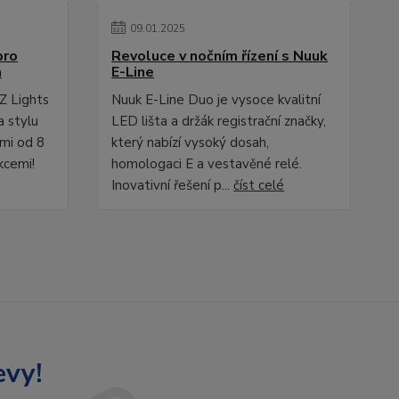
09
.
01
.
2025
pro
Revoluce v nočním řízení s Nuuk
a
E-Line
Z Lights
Nuuk E-Line Duo je vysoce kvalitní
a stylu
LED lišta a držák registrační značky,
ami od 8
který nabízí vysoký dosah,
kcemi!
homologaci E a vestavěné relé.
Inovativní řešení p...
číst celé
evy!