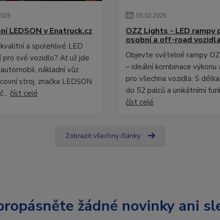
2025
03
.
02
.
2025
ní LEDSON v Enatruck.cz
OZZ Lights - LED rampy 
osobní a off-road vozidl
kvalitní a spolehlivé LED
Objevte světelné rampy OZ
 pro své vozidlo? Ať už jde
– ideální kombinace výkonu 
 automobil, nákladní vůz
pro všechna vozidla. S délk
covní stroj, značka LEDSON
do 52 palců a unikátními fun
č...
číst celé
číst celé
Zobrazit všechny články
ropásněte žádné novinky ani sl