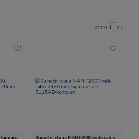
strana
z 1
standard
Sluneční clona MAN F2000,wide cabin