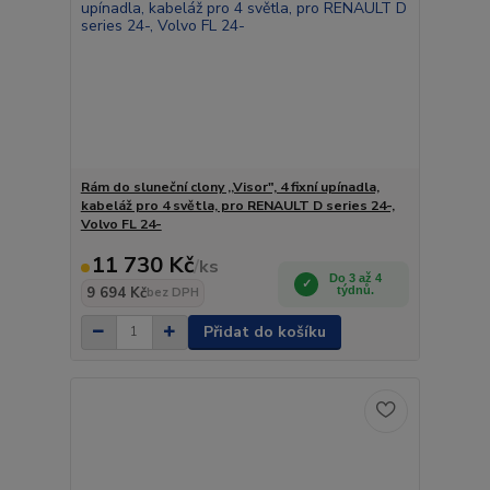
Rám do sluneční clony ,,Visor", 4 fixní upínadla,
kabeláž pro 4 světla, pro RENAULT D series 24-,
Volvo FL 24-
11 730 Kč
/
ks
Do 3 až 4
9 694 Kč
týdnů.
bez DPH
Přidat do košíku