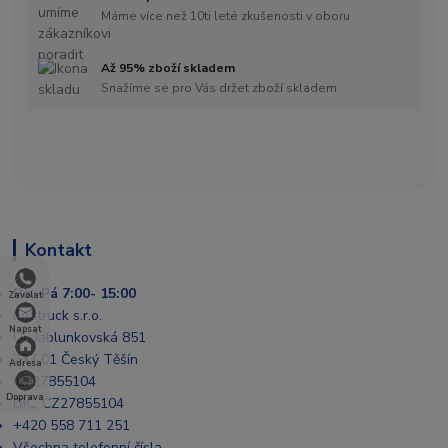
Máme více než 10ti leté zkušenosti v oboru
Až 95% zboží skladem
Snažíme se pro Vás držet zboží skladem
Kontakt
Po- Pá 7:00- 15:00
Zavolat
Enatruck s.r.o.
Napsat
Ul. Jablunkovská 851
737 01 Český Těšín
Adresa
IČ: 27855104
Doprava
DIČ: CZ27855104
+420 558 711 251
Všechna telefonní čísla