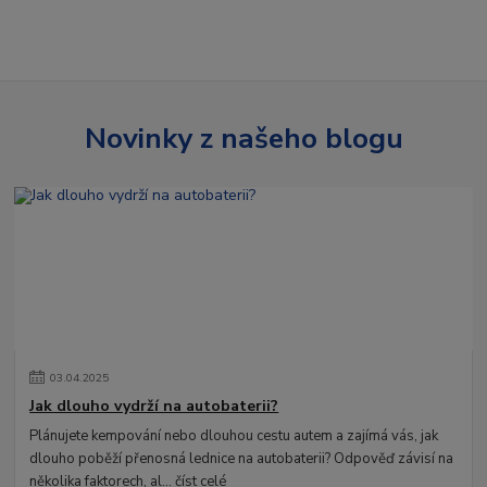
Novinky z našeho blogu
03
.
04
.
2025
Jak dlouho vydrží na autobaterii?
Plánujete kempování nebo dlouhou cestu autem a zajímá vás, jak
dlouho poběží přenosná lednice na autobaterii? Odpověď závisí na
několika faktorech, al...
číst celé