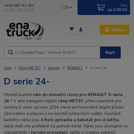
0
ks
+420 558 711 251
CZK
za
0,00 Kč
Po- Pá 7:00- 15:00
Eshop
Najít
Úvod
Rámy METEC
Kamion
RENAULT
D serie 24-
D serie 24-
Hledáš kvalitní
rám do sluneční clony pro RENAULT D serie
24-
? V této kategorii najdeš
rámy METEC
přímo navržené pro
modely D série od roku 2024, které profesionálně doplní přední
část kabiny a připraví ji na montáž přídavných světel. Součástí
každého rámu jsou
4 fixní upínadla a kabeláž pro 4 světla
,
takže máš vše potřebné na jednom místě. Rámy jsou dostupné ve
standardním i
černém provedení
, takže si snadno vybereš