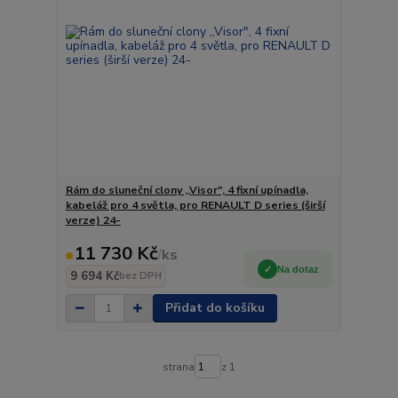
Rám do sluneční clony ,,Visor", 4 fixní upínadla,
kabeláž pro 4 světla, pro RENAULT D series (širší
verze) 24-
11 730 Kč
/
ks
Na dotaz
9 694 Kč
bez DPH
Přidat do košíku
strana
z 1