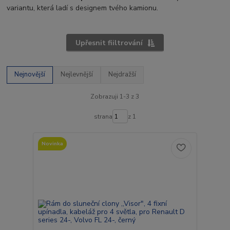
variantu, která ladí s designem tvého kamionu.
Upřesnit fiiltrování
Nejnovější
Nejlevnější
Nejdražší
Zobrazuji 1-3 z 3
strana
z 1
Novinka