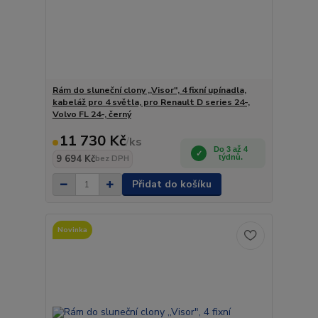
Rám do sluneční clony ,,Visor", 4 fixní upínadla,
kabeláž pro 4 světla, pro Renault D series 24-,
Volvo FL 24-, černý
11 730 Kč
/
ks
Do 3 až 4
9 694 Kč
týdnů.
bez DPH
Přidat do košíku
Novinka