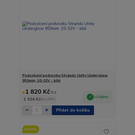
Podsvícení podvozku Strands Unity Underglow
953mm, 10-32V - bílé
1 820 Kč
/
ks
1-2 týdny
1 504 Kč
bez DPH
Přidat do košíku
Novinka