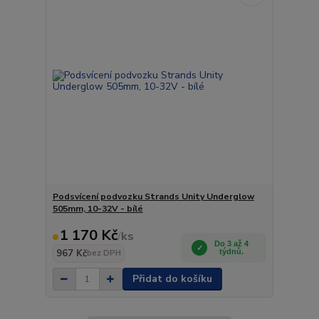
Podsvícení podvozku Strands Unity Underglow
505mm, 10-32V - bílé
1 170 Kč
/
ks
Do 3 až 4
967 Kč
týdnů.
bez DPH
Přidat do košíku