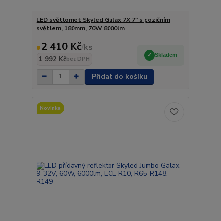
LED světlomet Skyled Galax 7X 7" s pozičním
světlem, 180mm, 70W 8000lm
2 410 Kč
/
ks
Skladem
1 992 Kč
bez DPH
Přidat do košíku
Novinka