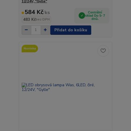
12/24V, "Gylle"
584 Kč
/
ks
Centrální
sklad Do 5- 7
483 Kč
dnů.
bez DPH
Přidat do košíku
Novinka