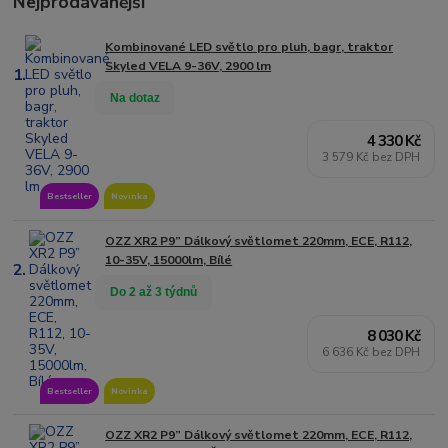
Nejprodávanější
Kombinované LED světlo pro pluh, bagr, traktor
Skyled VELA 9-36V, 2900 lm
1.
Na dotaz
4 330 Kč
3 579 Kč bez DPH
Bestseller
Novinka
OZZ XR2 P9” Dálkový světlomet 220mm, ECE, R112,
10-35V, 15000lm, Bílé
2.
Do 2 až 3 týdnů
8 030 Kč
6 636 Kč bez DPH
Bestseller
Novinka
OZZ XR2 P9” Dálkový světlomet 220mm, ECE, R112,