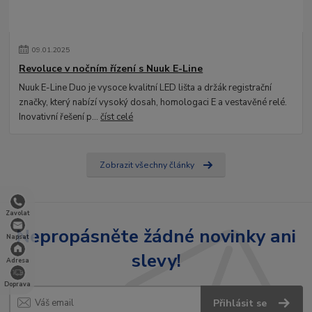
09
.
01
.
2025
Revoluce v nočním řízení s Nuuk E-Line
Nuuk E-Line Duo je vysoce kvalitní LED lišta a držák registrační
značky, který nabízí vysoký dosah, homologaci E a vestavěné relé.
Inovativní řešení p...
číst celé
Zobrazit všechny články
Zavolat
Nepropásněte žádné novinky ani
Napsat
slevy!
Adresa
Doprava
Přihlásit se