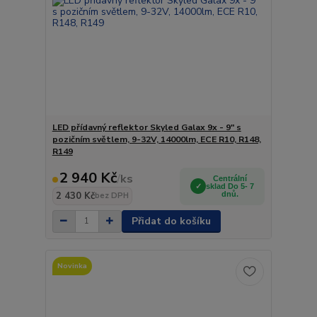
LED přídavný reflektor Skyled Galax 9x - 9" s
pozičním světlem, 9-32V, 14000lm, ECE R10, R148,
R149
2 940 Kč
/
ks
Centrální
sklad Do 5- 7
2 430 Kč
dnů.
bez DPH
Přidat do košíku
Novinka