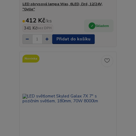
LED obrysová lampa Was, 6LED, čiré, 12/24V,
"Gylle"
412 Kč
/
ks
Skladem
341 Kč
bez DPH
Přidat do košíku
Novinka