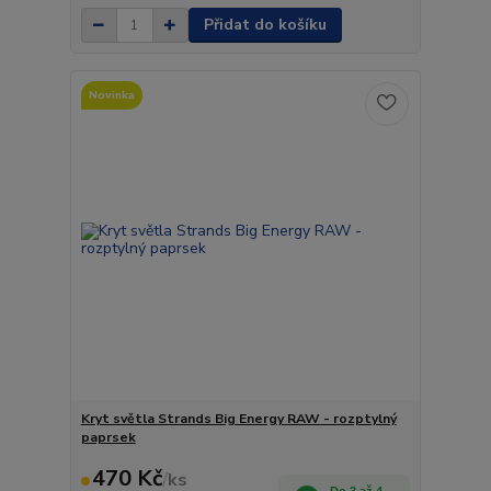
Přidat do košíku
Novinka
Kryt světla Strands Big Energy RAW - rozptylný
paprsek
470 Kč
/
ks
Do 3 až 4