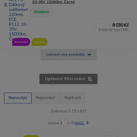
10-35V, 15000lm, Černé
3.
Skladem
8 030 Kč
6 636 Kč bez DPH
Bestseller
Novinka
zobrazit více produktů
Upřesnit fiiltrování
Nejnovější
Nejlevnější
Nejdražší
Zobrazuji 1-15 z 637
strana
z 43
další