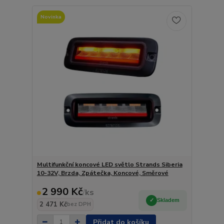
Novinka
Multifunkční koncové LED světlo Strands Siberia
10-32V, Brzda, Zpátečka, Koncové, Směrové
2 990 Kč
/
ks
Skladem
2 471 Kč
bez DPH
Přidat do košíku