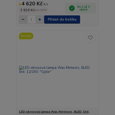
4 620 Kč
/
ks
Do 2 až 3
3 818 Kč
týdnů
bez DPH
Přidat do košíku
Novinka
LED obrysová lampa Was Meteors, 6LED, čiré,