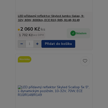
LED přídavný reflektor Skyled Jumbo Galax, 9-
32V, 60W, 6000lm, ECE R10, R65, R148, R149
2 060 Kč
/
ks
Skladem
1 702 Kč
bez DPH
Přidat do košíku
Novinka