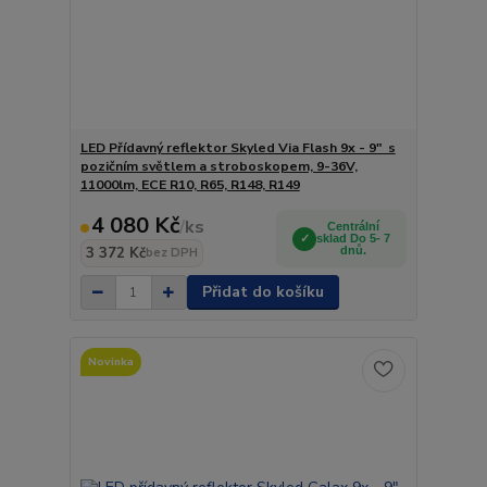
LED Přídavný reflektor Skyled Via Flash 9x - 9" s
pozičním světlem a stroboskopem, 9-36V,
11000lm, ECE R10, R65, R148, R149
4 080 Kč
/
ks
Centrální
sklad Do 5- 7
3 372 Kč
dnů.
bez DPH
Přidat do košíku
Novinka