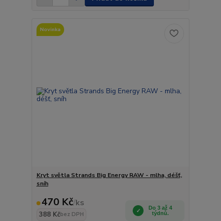
Novinka
Kryt světla Strands Big Energy RAW - mlha, déšť,
sníh
470 Kč
/
ks
Do 3 až 4
388 Kč
týdnů.
bez DPH