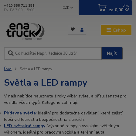
0
ks
+420 558 711 251
CZK
za
0,00 Kč
Po- Pá 7:00- 15:00
Eshop
Najít
Úvod
Světla a LED rampy
Světla a LED rampy
V naší nabídce naleznete široký výběr světel a příslušenství pro
vozidla všech typů. Kategorie zahrnují:
Přídavná světla
:
Ideální pro dodatečné osvětlení, která zajistí
lepší viditelnost a bezpečnost na silnicích.
LED světelné rampy
: Výkonné rampy s vysokým světelným
výkonem, ideální pro pracovní vozidla a terénní auta.