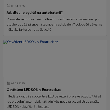
03
.
04
.
2025
Jak dlouho vydrží na autobaterii?
Plánujete kempování nebo dlouhou cestu autem a zajímá vás, jak
dlouho poběží přenosná lednice na autobaterii? Odpověď závisí na
několika faktorech, al...
číst celé
02
.
04
.
2025
Osvětlení LEDSON v Enatruck.cz
Hledáte kvalitní a spolehlivé LED osvětlení pro své vozidlo? Ať už
jde o osobní automobil, nákladní vůz nebo pracovní stroj, značka
LEDSON nabízí špič...
číst celé