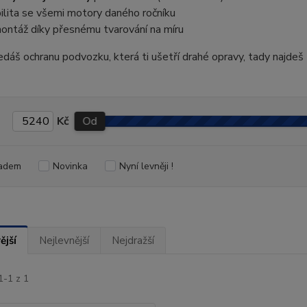
lita se všemi motory daného ročníku
ontáž díky přesnému tvarování na míru
dáš ochranu podvozku, která ti ušetří drahé opravy, tady najdeš 
Kč
Od
adem
Novinka
Nyní levněji !
ější
Nejlevnější
Nejdražší
1-1 z 1