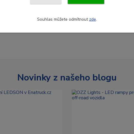
Souhlas můžete odmítnout
zde
.
Novinky z našeho blogu