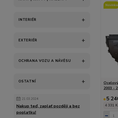
Novinka
INTERIÉR
EXTERIÉR
OCHRANA VOZU A NÁVĚSU
OSTATNÍ
Ocelový
2003 - 
5 24
21.03.2024
4 331 K
Nakup teď, zaplať později a bez
poplatku!