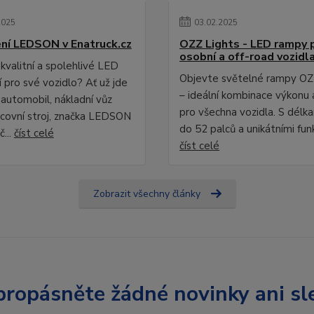
2025
03
.
02
.
2025
ní LEDSON v Enatruck.cz
OZZ Lights - LED rampy 
osobní a off-road vozidl
kvalitní a spolehlivé LED
Objevte světelné rampy OZ
 pro své vozidlo? Ať už jde
– ideální kombinace výkonu 
 automobil, nákladní vůz
pro všechna vozidla. S délk
covní stroj, značka LEDSON
do 52 palců a unikátními fun
č...
číst celé
číst celé
Zobrazit všechny články
ropásněte žádné novinky ani sl