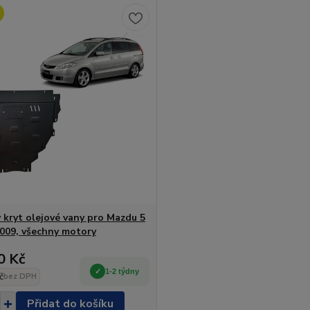
 kryt olejové vany pro Mazdu 5
2009, všechny motory
0 Kč
1-2 týdny
č
bez DPH
Přidat do košíku