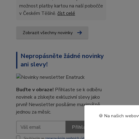
možnost platby kartou na naší pobočče
v Českém Těšíně.
číst celé
Zobrazit všechny novinky
Nepropásněte žádné novinky
ani slevy!
Buďte v obraze!
Přihlaste se k odběru
novinek a získejte exkluzivní slevy jako
první! Newsletter posíláme maximálně
jednou za měsíc.
🍪 Na našich webový
Přihlásit se
Souhlasím se
zpracováním osobních údajů
za účelem