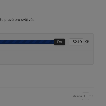
to pravé pro svůj vůz.
Do
Kč
strana
z 1