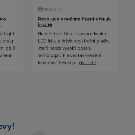
09
.
01
.
2025
pro
Revoluce v nočním řízení s Nuuk
a
E-Line
Z Lights
Nuuk E-Line Duo je vysoce kvalitní
a stylu
LED lišta a držák registrační značky,
ami od 8
který nabízí vysoký dosah,
kcemi!
homologaci E a vestavěné relé.
Inovativní řešení p...
číst celé
evy!