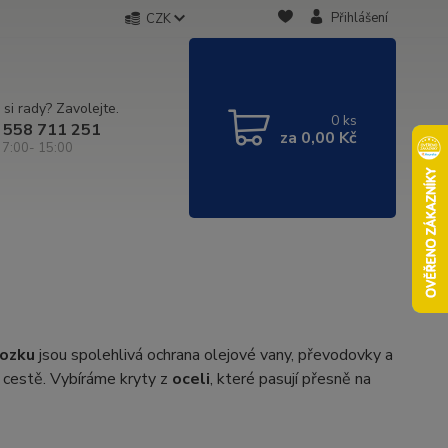
Přihlášení
CZK
 si rady? Zavolejte.
0
ks
 558 711 251
za
0,00 Kč
 7:00- 15:00
vozku
jsou spolehlivá ochrana olejové vany, převodovky a
 cestě. Vybíráme kryty z
oceli
, které pasují přesně na