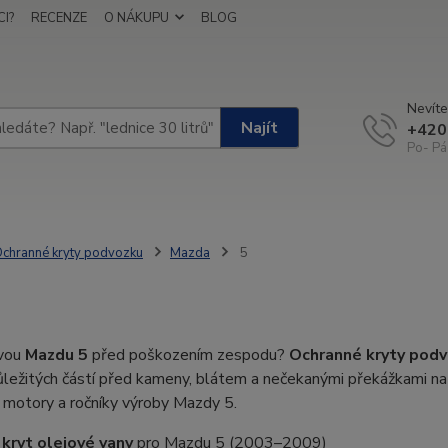
I?
RECENZE
O NÁKUPU
BLOG
Nevíte
Najít
+420
Po- Pá
chranné kryty podvozku
Mazda
5
svou
Mazdu 5
před poškozením zespodu?
Ochranné kryty pod
ůležitých částí před kameny, blátem a nečekanými překážkami na
 motory a ročníky výroby Mazdy 5.
kryt olejové vany
pro Mazdu 5 (2003–2009)