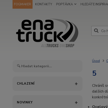
FOGMAKER
KONTAKTY
POPTÁVKA
HLEDÁTE INSPIRAC
Úvod
O
5
CHLAZENÍ
Chráníš 
dalších d
konkrétní
NOVINKY
Ocelový 