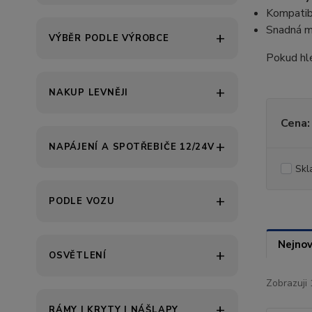
Kompatibi
Snadná m
VÝBĚR PODLE VÝROBCE
Pokud hle
NAKUP LEVNĚJI
Cena:
NAPÁJENÍ A SPOTŘEBIČE 12/24V
Skl
PODLE VOZU
Nejnov
OSVĚTLENÍ
Zobrazuji 
RÁMY | KRYTY | NÁŠLAPY