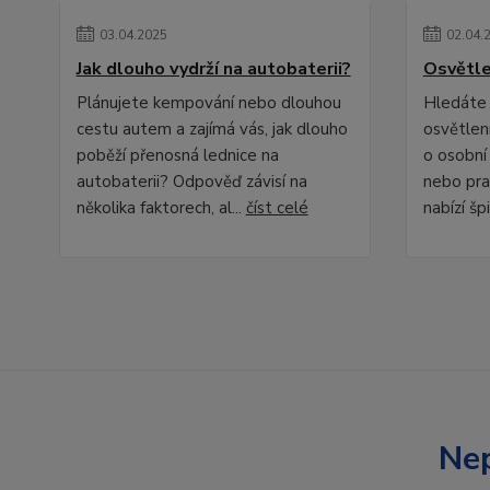
03
.
04
.
2025
02
.
04
.
Jak dlouho vydrží na autobaterii?
Osvětle
Plánujete kempování nebo dlouhou
Hledáte 
cestu autem a zajímá vás, jak dlouho
osvětlení
poběží přenosná lednice na
o osobní
autobaterii? Odpověď závisí na
nebo pra
několika faktorech, al...
číst celé
nabízí špi
Nep