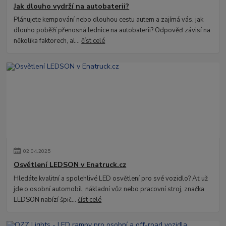
Jak dlouho vydrží na autobaterii?
Plánujete kempování nebo dlouhou cestu autem a zajímá vás, jak
dlouho poběží přenosná lednice na autobaterii? Odpověď závisí na
několika faktorech, al...
číst celé
02
.
04
.
2025
Osvětlení LEDSON v Enatruck.cz
Hledáte kvalitní a spolehlivé LED osvětlení pro své vozidlo? Ať už
jde o osobní automobil, nákladní vůz nebo pracovní stroj, značka
LEDSON nabízí špič...
číst celé