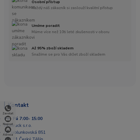
Osobní přístup
Každý náš zákazník si zaslouží kvalitní přístup
Umíme poradit
Máme více než 10ti leté zkušenosti v oboru
Až 95% zboží skladem
Snažíme se pro Vás držet zboží skladem
Kontakt
Zavolat
Po- Pá 7:00- 15:00
Napsat
Enatruck s.r.o.
Ul. Jablunkovská 851
Adresa
737 01 Český Těšín