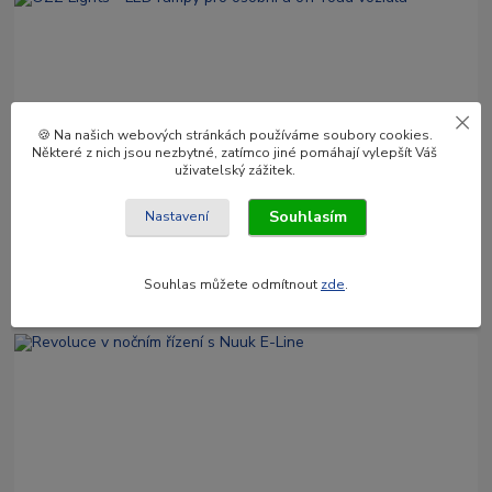
🍪 Na našich webových stránkách používáme soubory cookies.
Některé z nich jsou nezbytné, zatímco jiné pomáhají vylepšít Váš
uživatelský zážitek.
03
.
02
.
2025
OZZ Lights - LED rampy pro osobní a off-road vozidla
Souhlasím
Nastavení
Objevte světelné rampy OZZ Lights – ideální kombinace výkonu a
stylu pro všechna vozidla. S délkami od 8 do 52 palců a unikátními
Souhlas můžete odmítnout
zde
.
funkcemi!
číst celé