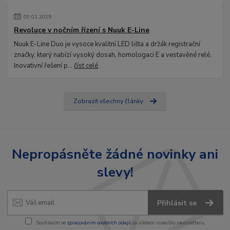
09
.
01
.
2025
Revoluce v nočním řízení s Nuuk E-Line
Nuuk E-Line Duo je vysoce kvalitní LED lišta a držák registrační
značky, který nabízí vysoký dosah, homologaci E a vestavěné relé.
Inovativní řešení p...
číst celé
Zobrazit všechny články
Nepropásněte žádné novinky ani
slevy!
Přihlásit se
Souhlasím se
zpracováním osobních údajů
za účelem rozesílky newsletteru.