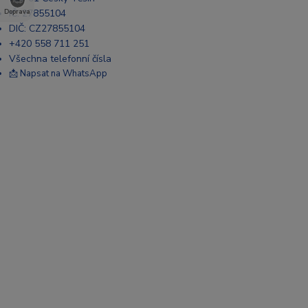
IČ: 27855104
Doprava
DIČ: CZ27855104
+420 558 711 251
Všechna telefonní čísla
📩 Napsat na WhatsApp