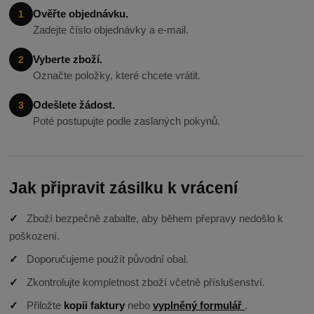
Ověřte objednávku.
1
Zadejte číslo objednávky a e-mail.
Vyberte zboží.
2
Označte položky, které chcete vrátit.
Odešlete žádost.
3
Poté postupujte podle zaslaných pokynů.
Jak připravit zásilku k vrácení
✓
Zboží bezpečně zabalte, aby během přepravy nedošlo k
poškození.
✓
Doporučujeme použít původní obal.
✓
Zkontrolujte kompletnost zboží včetně příslušenství.
✓
Přiložte
kopii faktury
nebo
vyplněný formulář
.