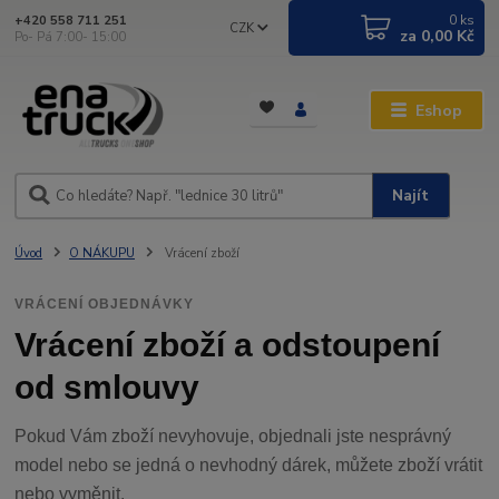
0
ks
+420 558 711 251
CZK
za
0,00 Kč
Po- Pá 7:00- 15:00
Eshop
Najít
Úvod
O NÁKUPU
Vrácení zboží
VRÁCENÍ OBJEDNÁVKY
Vrácení zboží a odstoupení
od smlouvy
Pokud Vám zboží nevyhovuje, objednali jste nesprávný
model nebo se jedná o nevhodný dárek, můžete zboží vrátit
nebo vyměnit.