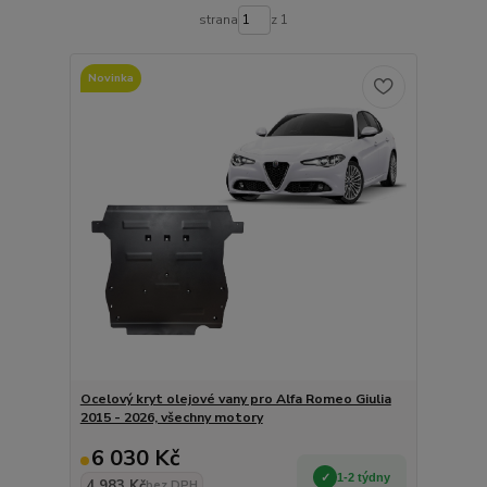
strana
z 1
Novinka
Ocelový kryt olejové vany pro Alfa Romeo Giulia
2015 - 2026, všechny motory
6 030 Kč
1-2 týdny
4 983 Kč
bez DPH