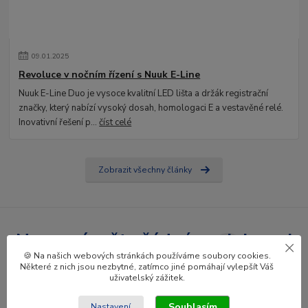
09
.
01
.
2025
Revoluce v nočním řízení s Nuuk E-Line
Nuuk E-Line Duo je vysoce kvalitní LED lišta a držák registrační
značky, který nabízí vysoký dosah, homologaci E a vestavěné relé.
Inovativní řešení p...
číst celé
Zobrazit všechny články
Nepropásněte žádné novinky ani
🍪 Na našich webových stránkách používáme soubory cookies.
slevy!
Některé z nich jsou nezbytné, zatímco jiné pomáhají vylepšít Váš
uživatelský zážitek.
Přihlásit se
Souhlasím
Nastavení