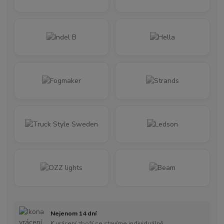
Nejenom 14 dní
K vrácení zboží se stavíme individuálně