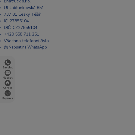
Enatruck s.r.o.
Ul. Jablunkovská 851
737 01 Český Těšín
IČ: 27855104
DIČ: CZ27855104
+420 558 711 251
Všechna telefonní čísla
📩 Napsat na WhatsApp
Zavolat
Napsat
Adresa
Doprava