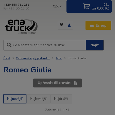
0
ks
+420 558 711 251
CZK
za
0,00 Kč
Po- Pá 7:00- 15:00
Eshop
Najít
Úvod
Ochranné kryty podvozku
Alfa
Romeo Giulia
Romeo Giulia
Upřesnit fiiltrování
Nejnovější
Nejlevnější
Nejdražší
Zobrazuji 1-1 z 1