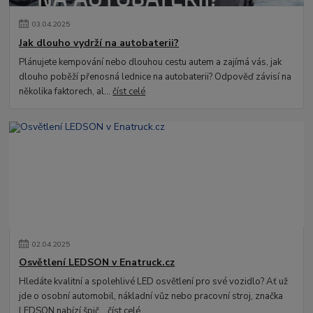
03
.
04
.
2025
Jak dlouho vydrží na autobaterii?
Plánujete kempování nebo dlouhou cestu autem a zajímá vás, jak
dlouho poběží přenosná lednice na autobaterii? Odpověď závisí na
několika faktorech, al...
číst celé
02
.
04
.
2025
Osvětlení LEDSON v Enatruck.cz
Hledáte kvalitní a spolehlivé LED osvětlení pro své vozidlo? Ať už
jde o osobní automobil, nákladní vůz nebo pracovní stroj, značka
LEDSON nabízí špič...
číst celé