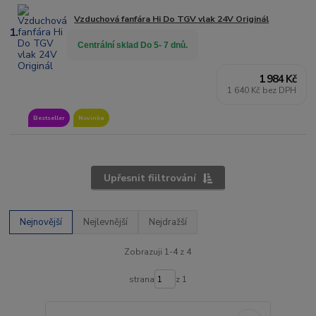
Vzduchová fanfára Hi Do TGV vlak 24V Originál
1.
Centrální sklad Do 5- 7 dnů.
1 984 Kč
1 640 Kč bez DPH
Bestseller
Novinka
Upřesnit fiiltrování
Nejnovější
Nejlevnější
Nejdražší
Zobrazuji 1-4 z 4
strana
z 1