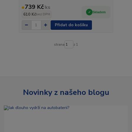
739 Kč
/
ks
Skladem
610 Kč
bez DPH
Přidat do košíku
strana
z 1
Novinky z našeho blogu