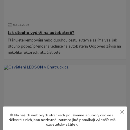
03
.
04
.
2025
Jak dlouho vydrží na autobaterii?
Plánujete kempování nebo dlouhou cestu autem a zajímá vás, jak
dlouho poběží přenosná lednice na autobaterii? Odpověď závisí na
několika faktorech, al...
číst celé
🍪 Na našich webových stránkách používáme soubory cookies.
02
.
04
.
2025
Některé z nich jsou nezbytné, zatímco jiné pomáhají vylepšít Váš
Osvětlení LEDSON v Enatruck.cz
uživatelský zážitek.