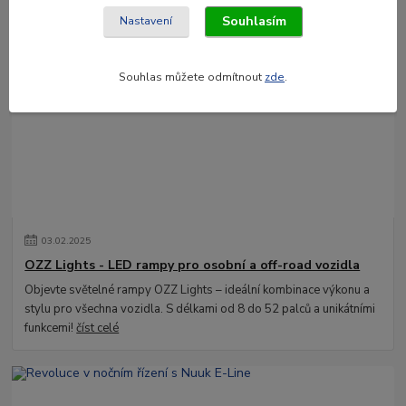
Hledáte kvalitní a spolehlivé LED osvětlení pro své vozidlo? Ať už
Souhlasím
Nastavení
jde o osobní automobil, nákladní vůz nebo pracovní stroj, značka
LEDSON nabízí špič...
číst celé
Souhlas můžete odmítnout
zde
.
03
.
02
.
2025
OZZ Lights - LED rampy pro osobní a off-road vozidla
Objevte světelné rampy OZZ Lights – ideální kombinace výkonu a
stylu pro všechna vozidla. S délkami od 8 do 52 palců a unikátními
funkcemi!
číst celé