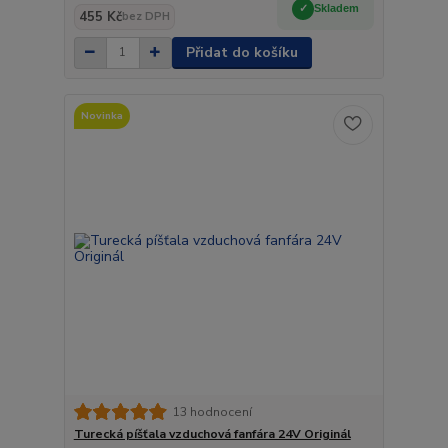
Skladem
455 Kč
bez DPH
Přidat do košíku
Novinka
13 hodnocení
Turecká píšťala vzduchová fanfára 24V Originál