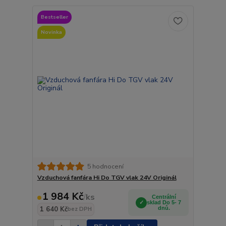
Bestseller
Novinka
5 hodnocení
Vzduchová fanfára Hi Do TGV vlak 24V Originál
1 984 Kč
/
ks
Centrální
sklad Do 5- 7
1 640 Kč
dnů.
bez DPH