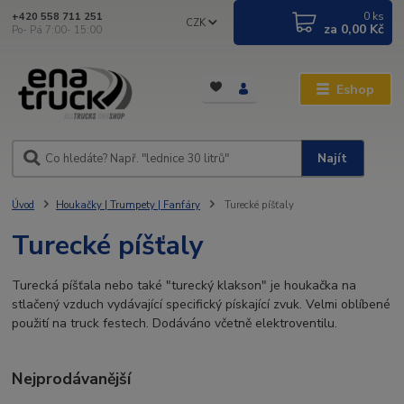
0
ks
+420 558 711 251
CZK
za
0,00 Kč
Po- Pá 7:00- 15:00
Eshop
Najít
Úvod
Houkačky | Trumpety | Fanfáry
Turecké píšťaly
Turecké píšťaly
Turecká píšťala nebo také "turecký klakson" je houkačka na
stlačený vzduch vydávající specifický pískající zvuk. Velmi oblíbené
použití na truck festech. Dodáváno včetně elektroventilu.
Nejprodávanější