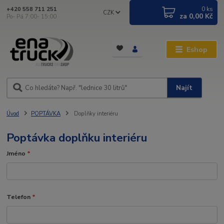
0
ks
+420 558 711 251
CZK
za
0,00 Kč
Po- Pá 7:00- 15:00
Eshop
Najít
Úvod
POPTÁVKA
Doplňky interiéru
Poptávka doplňku interiéru
Jméno
*
Telefon
*