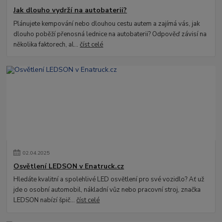
Jak dlouho vydrží na autobaterii?
Plánujete kempování nebo dlouhou cestu autem a zajímá vás, jak
dlouho poběží přenosná lednice na autobaterii? Odpověď závisí na
několika faktorech, al...
číst celé
02
.
04
.
2025
Osvětlení LEDSON v Enatruck.cz
Hledáte kvalitní a spolehlivé LED osvětlení pro své vozidlo? Ať už
jde o osobní automobil, nákladní vůz nebo pracovní stroj, značka
LEDSON nabízí špič...
číst celé