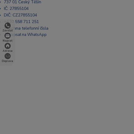
737 01 Český Těšín
IČ: 27855104
DIČ: CZ27855104
+420 558 711 251
Všechna telefonní čísla
Zavolat
📩 Napsat na WhatsApp
Napsat
Adresa
Doprava