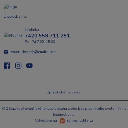
Enatruck s.r.o.
Infolinka
+420 558 711 251
Po- Pá 7:00- 15:00
enatruckczech@enaltd.com
Upravit sběr cookies.
© Zákaz kopírování jakéhokoliv obsahu webu bez písemného svolení firmy
Enatruck s.r.o.
Vytvořeno na
Eshop-rychle.cz