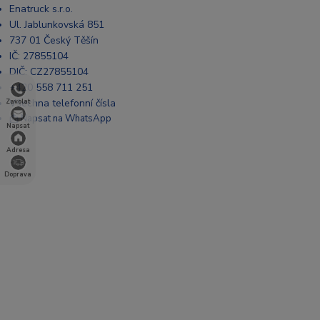
Enatruck s.r.o.
Ul. Jablunkovská 851
737 01 Český Těšín
IČ: 27855104
DIČ: CZ27855104
+420 558 711 251
Všechna telefonní čísla
Zavolat
📩 Napsat na WhatsApp
Napsat
Adresa
Doprava