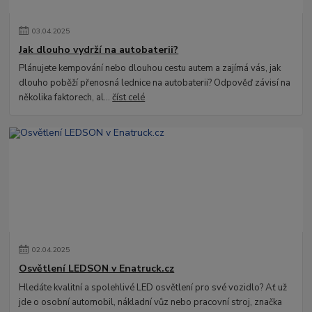
03
.
04
.
2025
Jak dlouho vydrží na autobaterii?
Plánujete kempování nebo dlouhou cestu autem a zajímá vás, jak
dlouho poběží přenosná lednice na autobaterii? Odpověď závisí na
několika faktorech, al...
číst celé
02
.
04
.
2025
Osvětlení LEDSON v Enatruck.cz
Hledáte kvalitní a spolehlivé LED osvětlení pro své vozidlo? Ať už
jde o osobní automobil, nákladní vůz nebo pracovní stroj, značka