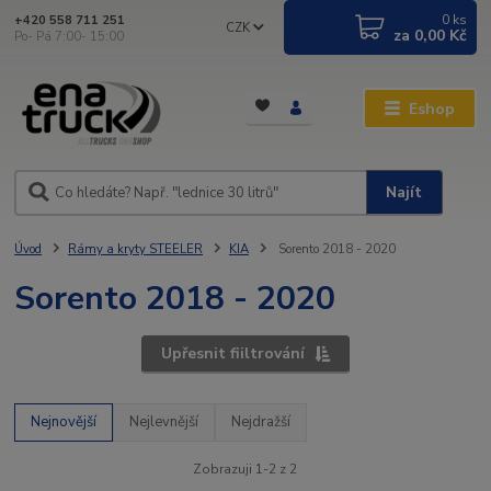
0
ks
+420 558 711 251
CZK
za
0,00 Kč
Po- Pá 7:00- 15:00
Eshop
Najít
Úvod
Rámy a kryty STEELER
KIA
Sorento 2018 - 2020
Sorento 2018 - 2020
Upřesnit fiiltrování
Nejnovější
Nejlevnější
Nejdražší
Zobrazuji 1-2 z 2