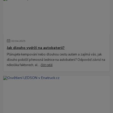
03
.
04
.
2025
Jak dlouho vydrží na autobaterii?
Plánujete kempování nebo dlouhou cestu autem a zajímá vás, jak
dlouho poběží přenosná lednice na autobaterii? Odpověď závisí na
několika faktorech, al...
číst celé