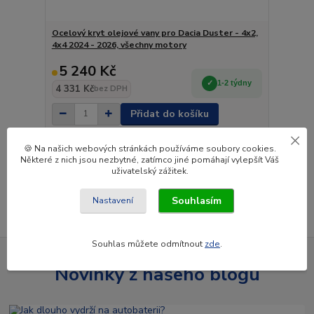
Ocelový kryt olejové vany pro Dacia Duster - 4x2,
4x4 2024 - 2026, všechny motory
5 240 Kč
1-2 týdny
4 331 Kč
bez DPH
Přidat do košíku
🍪 Na našich webových stránkách používáme soubory cookies.
Některé z nich jsou nezbytné, zatímco jiné pomáhají vylepšít Váš
strana
z 1
uživatelský zážitek.
Souhlasím
Nastavení
Souhlas můžete odmítnout
zde
.
Novinky z našeho blogu