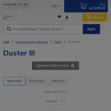
0
ks
+420 558 711 251
CZK
za
0,00 Kč
Po- Pá 7:00- 15:00
Eshop
Najít
Úvod
Ochranné kryty podvozku
Dacia
Duster III
Duster III
Upřesnit fiiltrování
Nejnovější
Nejlevnější
Nejdražší
Zobrazuji 1-8 z 8
strana
z 1