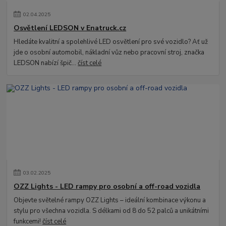
02
.
04
.
2025
Osvětlení LEDSON v Enatruck.cz
Hledáte kvalitní a spolehlivé LED osvětlení pro své vozidlo? Ať už
jde o osobní automobil, nákladní vůz nebo pracovní stroj, značka
LEDSON nabízí špič...
číst celé
03
.
02
.
2025
OZZ Lights - LED rampy pro osobní a off-road vozidla
Objevte světelné rampy OZZ Lights – ideální kombinace výkonu a
stylu pro všechna vozidla. S délkami od 8 do 52 palců a unikátními
funkcemi!
číst celé