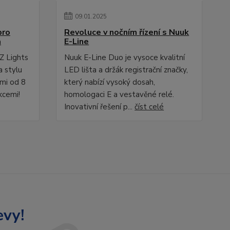
09
.
01
.
2025
pro
Revoluce v nočním řízení s Nuuk
a
E-Line
Z Lights
Nuuk E-Line Duo je vysoce kvalitní
a stylu
LED lišta a držák registrační značky,
ami od 8
který nabízí vysoký dosah,
kcemi!
homologaci E a vestavěné relé.
Inovativní řešení p...
číst celé
evy!