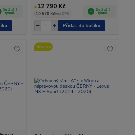
12 790 Kč
Do 3 až 4
Do 3 až 4
týdnů.
10 570 Kč
týdnů.
bez DPH
šíku
Přidat do košíku
Novinka