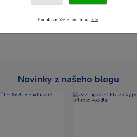
Souhlas můžete odmítnout
zde
.
Novinky z našeho blogu