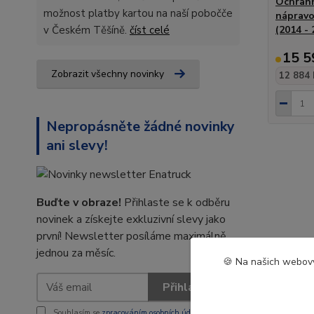
Ochrann
možnost platby kartou na naší pobočče
nápravo
v Českém Těšíně.
číst celé
(2014 - 
15 5
Zobrazit všechny novinky
12 884 
Nepropásněte žádné novinky
ani slevy!
Buďte v obraze!
Přihlaste se k odběru
novinek a získejte exkluzivní slevy jako
první! Newsletter posíláme maximálně
jednou za měsíc.
🍪 Na našich webový
Přihlásit se
Souhlasím se
zpracováním osobních údajů
za účelem