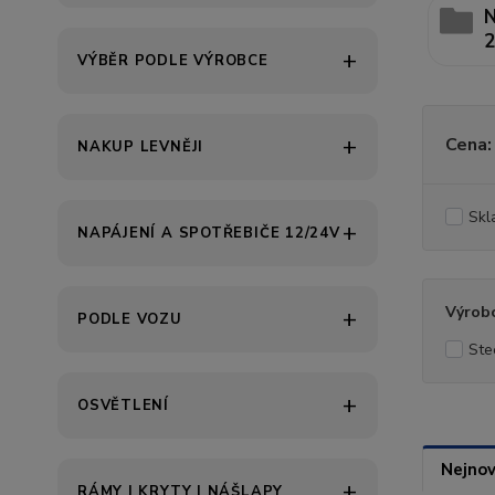
N
2
VÝBĚR PODLE VÝROBCE
Cena:
NAKUP LEVNĚJI
Skl
NAPÁJENÍ A SPOTŘEBIČE 12/24V
Výrob
PODLE VOZU
Ste
OSVĚTLENÍ
Nejnov
RÁMY | KRYTY | NÁŠLAPY