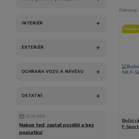
Zobrazuji 
INTERIÉR
Novinka
EXTERIÉR
OCHRANA VOZU A NÁVĚSU
OSTATNÍ
21.03.2024
Boční r
Nakup teď, zaplať později a bez
F-Sport
poplatku!