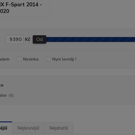
X F-Sport 2014 -
020
Kč
Od
adem
Novinka
Nyní levněji !
ce
eler
(6)
ější
Nejlevnější
Nejdražší