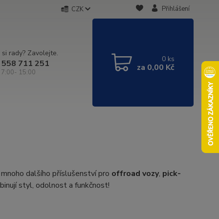
Přihlášení
CZK
 si rady? Zavolejte.
0
ks
 558 711 251
za
0,00 Kč
 7:00- 15:00
 mnoho dalšího příslušenství pro
offroad vozy
,
pick-
inují styl, odolnost a funkčnost!