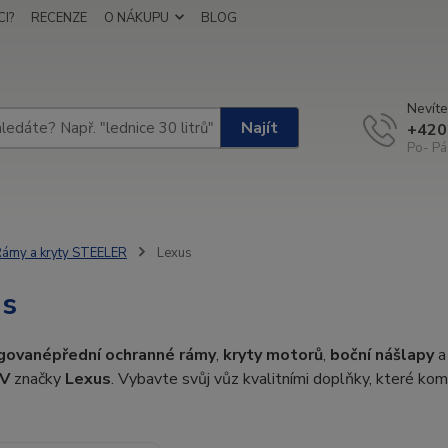
I?
RECENZE
O NÁKUPU
BLOG
Nevíte
Najít
+420
Po- Pá
ámy a kryty STEELER
Lexus
us
gované
přední ochranné rámy
,
kryty motorů
,
boční nášlapy
a
V
značky
Lexus
. Vybavte svůj vůz kvalitními doplňky, které komb