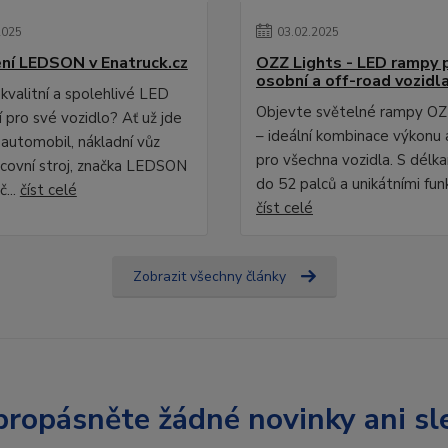
2025
03
.
02
.
2025
ní LEDSON v Enatruck.cz
OZZ Lights - LED rampy 
osobní a off-road vozidl
kvalitní a spolehlivé LED
Objevte světelné rampy OZ
 pro své vozidlo? Ať už jde
– ideální kombinace výkonu 
 automobil, nákladní vůz
pro všechna vozidla. S délk
covní stroj, značka LEDSON
do 52 palců a unikátními fun
č...
číst celé
číst celé
Zobrazit všechny články
ropásněte žádné novinky ani sl