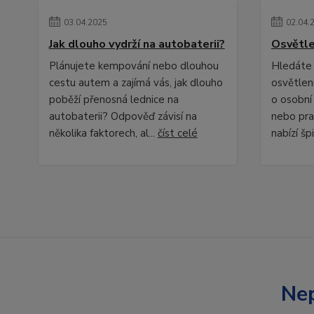
03
.
04
.
2025
02
.
04
.
Jak dlouho vydrží na autobaterii?
Osvětle
Plánujete kempování nebo dlouhou
Hledáte 
cestu autem a zajímá vás, jak dlouho
osvětlení
poběží přenosná lednice na
o osobní
autobaterii? Odpověď závisí na
nebo pra
několika faktorech, al...
číst celé
nabízí špi
Nep