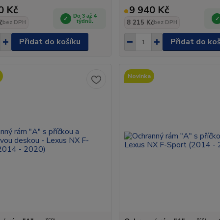
0 Kč
9 940 Kč
Do 3 až 4
č
týdnů.
8 215 Kč
bez DPH
bez DPH
Přidat do košíku
Přidat do ko
Novinka