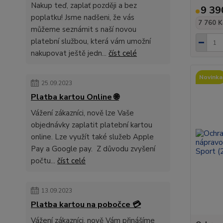
Nakup teď, zaplať později a bez
9 39
poplatku! Jsme nadšeni, že vás
7 760 K
můžeme seznámit s naší novou
platební službou, která vám umožní
nakupovat ještě jedn...
číst celé
Novinka
25.09.2023
Platba kartou Online 🌐
Vážení zákazníci, nově lze Vaše
objednávky zaplatit platební kartou
online. Lze využít také služeb Apple
Pay a Google pay. Z důvodu zvyšení
počtu...
číst celé
13.09.2023
Platba kartou na pobočce 💳
Vážení zákazníci, nově Vám přinášíme