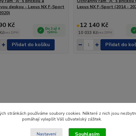
ý rám "A" s příčkou a
Ochranný rám "A" s příčkou
vou deskou - Lexus NX F-Sport
Lexus NX F-Sport (2014 - 20
2020)
90 Kč
12 140 Kč
Do 3 až 4
Kč
týdnů.
10 033 Kč
bez DPH
bez DPH
Přidat do košíku
Přidat do ko
ch stránkách používáme soubory cookies. Některé z nich jsou nezbytné
pomáhají vylepšít Váš uživatelský zážitek.
Souhlasím
Nastavení