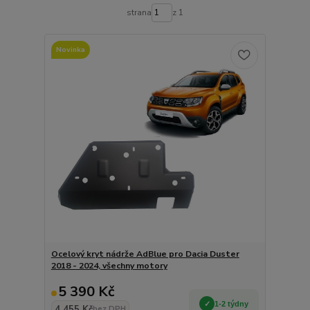
strana
z 1
Novinka
Ocelový kryt nádrže AdBlue pro Dacia Duster
2018 - 2024, všechny motory
5 390 Kč
1-2 týdny
4 455 Kč
bez DPH