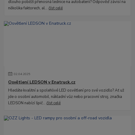
dlouho poběží přenosná lednice na autobaterii? Odpověď závisí na
několika faktorech, al...
číst celé
02
.
04
.
2025
Osvětlení LEDSON v Enatruck.cz
Hledáte kvalitní a spolehlivé LED osvětlení pro své vozidlo? Ať už
jde o osobní automobil, nákladní vůz nebo pracovní stroj, značka
LEDSON nabízí špič...
číst celé