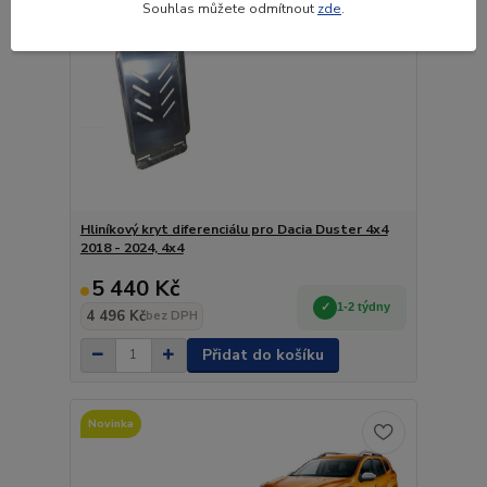
Souhlas můžete odmítnout
zde
.
Hliníkový kryt diferenciálu pro Dacia Duster 4x4
2018 - 2024, 4x4
5 440 Kč
1-2 týdny
4 496 Kč
bez DPH
Přidat do košíku
Novinka