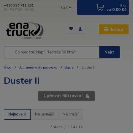
0
ks
+420 558 711 251
CZK
za
0,00 Kč
Po- Pá 7:00- 15:00
Eshop
Najít
Úvod
Ochranné kryty podvozku
Dacia
Duster II
Duster II
Upřesnit fiiltrování
Nejnovější
Nejlevnější
Nejdražší
Zobrazuji 1-14 z 14