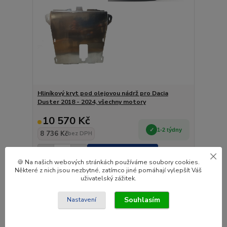
Hliníkový kryt pod olejovou nádrž pro Dacia
Duster 2018 - 2024, všechny motory
10 570 Kč
1-2 týdny
8 736 Kč
bez DPH
Přidat do košíku
🍪 Na našich webových stránkách používáme soubory cookies.
Některé z nich jsou nezbytné, zatímco jiné pomáhají vylepšít Váš
uživatelský zážitek.
Novinka
Souhlasím
Nastavení