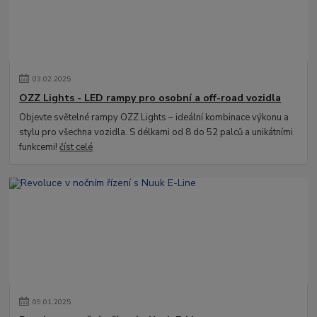
03
.
02
.
2025
OZZ Lights - LED rampy pro osobní a off-road vozidla
Objevte světelné rampy OZZ Lights – ideální kombinace výkonu a
stylu pro všechna vozidla. S délkami od 8 do 52 palců a unikátními
funkcemi!
číst celé
09
.
01
.
2025