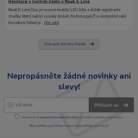
Revoluce v nočním řízení s Nuuk E-Line
Nuuk E-Line Duo je vysoce kvalitní LED lišta a držák registrační
značky, který nabízí vysoký dosah, homologaci E a vestavěné relé.
Inovativní řešení p...
číst celé
Zobrazit všechny články
Nepropásněte žádné novinky ani
slevy!
Přihlásit se
Souhlasím se
zpracováním osobních údajů
za účelem rozesílky newsletteru.
Newsletter posíláme maximálně jednou za měsíc