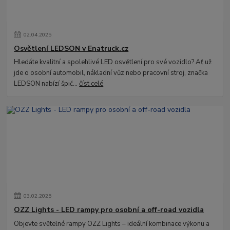
02
.
04
.
2025
Osvětlení LEDSON v Enatruck.cz
Hledáte kvalitní a spolehlivé LED osvětlení pro své vozidlo? Ať už
jde o osobní automobil, nákladní vůz nebo pracovní stroj, značka
LEDSON nabízí špič...
číst celé
03
.
02
.
2025
OZZ Lights - LED rampy pro osobní a off-road vozidla
Objevte světelné rampy OZZ Lights – ideální kombinace výkonu a