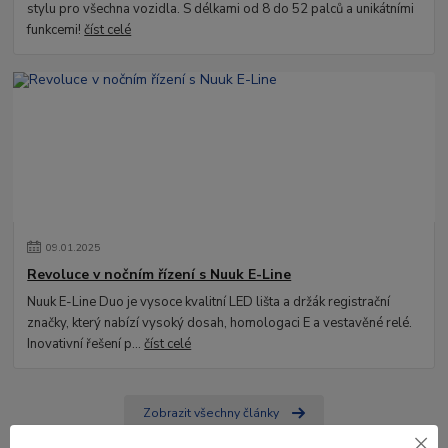
stylu pro všechna vozidla. S délkami od 8 do 52 palců a unikátními
funkcemi!
číst celé
09
.
01
.
2025
Revoluce v nočním řízení s Nuuk E-Line
Nuuk E-Line Duo je vysoce kvalitní LED lišta a držák registrační
značky, který nabízí vysoký dosah, homologaci E a vestavěné relé.
Inovativní řešení p...
číst celé
Zobrazit všechny články