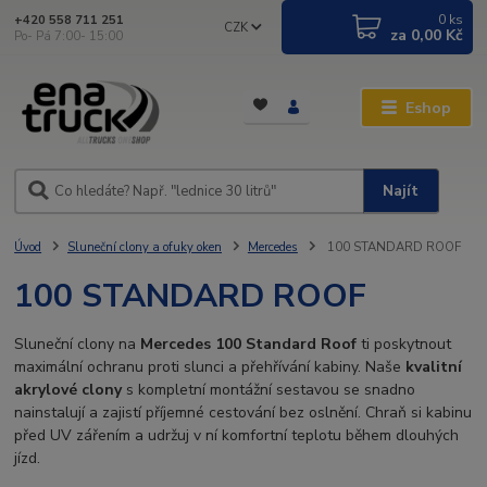
0
ks
+420 558 711 251
CZK
za
0,00 Kč
Po- Pá 7:00- 15:00
Eshop
Najít
Úvod
Sluneční clony a ofuky oken
Mercedes
100 STANDARD ROOF
100 STANDARD ROOF
Sluneční clony na
Mercedes 100 Standard Roof
ti poskytnout
maximální ochranu proti slunci a přehřívání kabiny. Naše
kvalitní
akrylové clony
s kompletní montážní sestavou se snadno
nainstalují a zajistí příjemné cestování bez oslnění. Chraň si kabinu
před UV zářením a udržuj v ní komfortní teplotu během dlouhých
jízd.