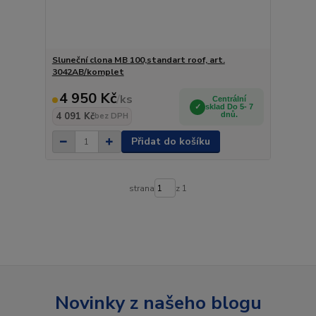
Sluneční clona MB 100,standart roof, art.
3042AB/komplet
4 950 Kč
/
ks
Centrální
sklad Do 5- 7
4 091 Kč
dnů.
bez DPH
Přidat do košíku
strana
z 1
Novinky z našeho blogu