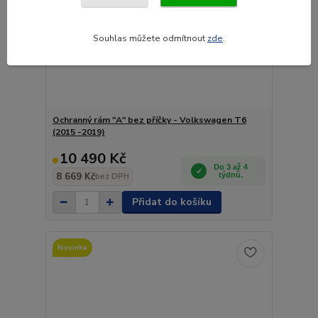
Souhlas můžete odmítnout
zde
.
Ochranný rám "A" bez příčky - Volkswagen T6
(2015 -2019)
10 490 Kč
Do 3 až 4
8 669 Kč
týdnů.
bez DPH
Přidat do košíku
Novinka