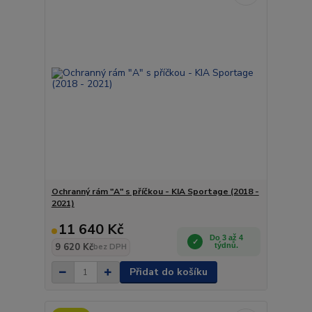
Ochranný rám "A" s příčkou - KIA Sportage (2018 -
2021)
11 640 Kč
Do 3 až 4
9 620 Kč
týdnů.
bez DPH
Přidat do košíku