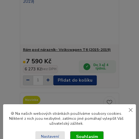
Rám pod nárazník- Volkswagen T6 (2015-2019)
7 590 Kč
Do 3 až 4
6 273 Kč
týdnů.
bez DPH
Přidat do košíku
Novinka
🍪 Na našich webových stránkách používáme soubory cookies.
Některé z nich jsou nezbytné, zatímco jiné pomáhají vylepšít Váš
uživatelský zážitek.
Souhlasím
Nastavení