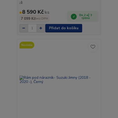
-)
8 590 Kč
/
ks
Do 2 až 3
7 099 Kč
týdnů
bez DPH
Přidat do košíku
Novinka