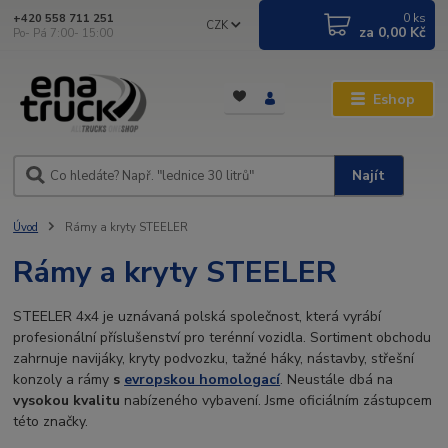
0
ks
+420 558 711 251
CZK
za
0,00 Kč
Po- Pá 7:00- 15:00
Eshop
Najít
Úvod
Rámy a kryty STEELER
Rámy a kryty STEELER
STEELER 4x4 je uznávaná polská společnost, která vyrábí
profesionální příslušenství pro terénní vozidla. Sortiment obchodu
zahrnuje navijáky, kryty podvozku, tažné háky, nástavby, střešní
konzoly a rámy
s
evropskou homologací
. Neustále dbá na
vysokou kvalitu
nabízeného vybavení. Jsme oficiálním zástupcem
této značky.