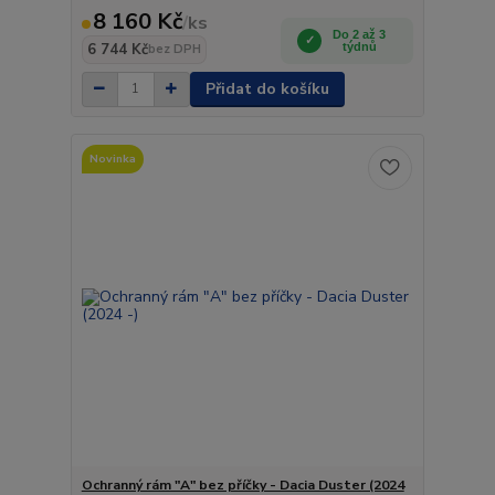
8 160 Kč
/
ks
Do 2 až 3
6 744 Kč
týdnů
bez DPH
Přidat do košíku
Novinka
Ochranný rám "A" bez příčky - Dacia Duster (2024