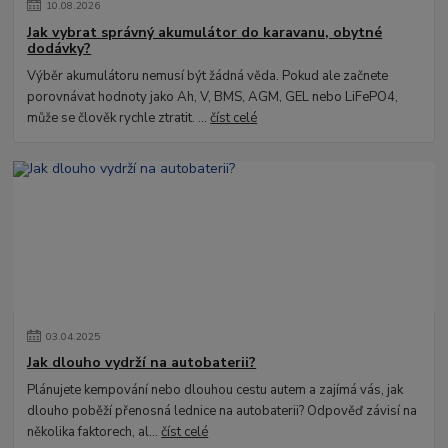
10
.
08
.
2026
Jak vybrat správný akumulátor do karavanu, obytné
dodávky?
Výběr akumulátoru nemusí být žádná věda. Pokud ale začnete
porovnávat hodnoty jako Ah, V, BMS, AGM, GEL nebo LiFePO4,
může se člověk rychle ztratit. ...
číst celé
03
.
04
.
2025
Jak dlouho vydrží na autobaterii?
Plánujete kempování nebo dlouhou cestu autem a zajímá vás, jak
dlouho poběží přenosná lednice na autobaterii? Odpověď závisí na
několika faktorech, al...
číst celé