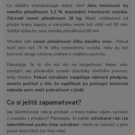
Co dalšího charakterizuje dobré rám?
Jeho hmotnost by
neměla přesáhnout 1,2 % maximální hmotnosti vozidla.
Zároveň nesmí přesáhnout 18 kg.
Navíc vzdálenost od
přední hrany kapoty a nárazníku nesmí být větší než 50 mm.
Světlá výška by zase neměla přesáhnout 80 mm.
Vhodné rám
nesmí přesáhnout šířku daného vozu
. Pokud
tvoří více než 75 % šířky konkrétního vozidla, měly by být
koncové okraje otočeny směrem k vnějšímu povrchu.
Pamatujte, že to vše má vliv na bezpečnost. Nejen vaši,
cestující, ale především ostatní účastníky silničního provozu,
tedy chodce.
Pokud schválení nesplňuje některé předpisy,
musíte počítat s tím, že například po policejní kontrole
nebude auto smět pokračovat v jízdě.
Co si ještě zapamatovat?
Jak zkontrolovat, zda je produkt, o který máme zájem, vyroben
v souladu s předpisy? Pamatujte, že každé
schválené rám lze
identifikovat podle čísla schválení
, které se nachází v jeho
pravé dolní části (viz foto níže).