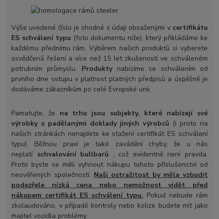
Výše uvedené číslo je shodné s údaji obsaženými v
certifikátu
ES schválení typu
(foto dokumentu níže), který přikládáme ke
každému přednímu rám. Výběrem našich produktů si vyberete
osvědčená řešení a více než 15 let zkušeností ve schváleném
potrubním průmyslu.
Produkty
nabízíme se schválením od
prvního dne vstupu v platnost platných předpisů a úspěšně je
dodáváme zákazníkům po celé Evropské unii.
Pamatujte, že
na trhu jsou subjekty, které nabízejí své
výrobky s padělanými doklady jiných výrobců
(i proto na
našich stránkách nenajdete ke stažení certifikát ES schválení
typu). Běžnou praxí je také zavádění chyby, že u nás
neplatí
schvalování bullbarů
, což evidentně není pravda.
Proto byste se měli vyhnout nákupu tohoto příslušenství od
neověřených společností.
Naši ostražitost by měla vzbudit
podezřele nízká cena nebo nemožnost vidět před
nákupem certifikát ES schválení typu.
Pokud nebude rám
zkolaudováno, v případě kontroly nebo kolize budete mít jako
majitel vozidla problémy.