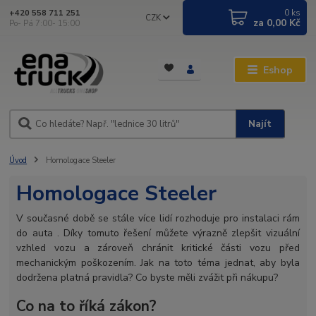
0
ks
+420 558 711 251
CZK
za
0,00 Kč
Po- Pá 7:00- 15:00
Eshop
Najít
Úvod
Homologace Steeler
Homologace Steeler
V současné době se stále více lidí rozhoduje pro
instalaci rám
do auta
. Díky tomuto řešení můžete výrazně zlepšit vizuální
vzhled vozu a zároveň chránit kritické části vozu před
mechanickým poškozením. Jak na toto téma jednat, aby byla
dodržena platná pravidla? Co byste měli zvážit při nákupu?
Co na to říká zákon?