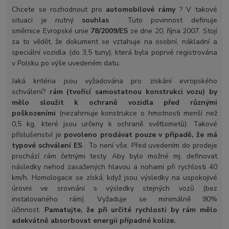
Chcete se rozhodnout pro
automobilové rámy
? V takové
situaci je nutný
souhlas
. Tuto povinnost definuje
směrnice Evropské unie
78/2009/ES
ze dne 20. října 2007. Stojí
za to vědět, že dokument se vztahuje na osobní, nákladní a
speciální vozidla (do 3,5 tuny), která byla poprvé registrována
v Polsku po výše uvedeném datu.
Jaká kritéria jsou vyžadována pro získání evropského
schválení?
rám (tvořící samostatnou konstrukci vozu) by
mělo sloužit k ochraně vozidla před různými
poškozeními
(nezahrnuje konstrukce o hmotnosti menší než
0,5 kg, které jsou určeny k ochraně světlometů). Takové
příslušenství je
povoleno prodávat pouze v případě, že má
typové schválení ES
. To není vše. Před uvedením do prodeje
prochází rám četnými testy. Aby bylo možné mj. definovat
následky nehod zasažených hlavou a nohami při rychlosti 40
km/h. Homologace se získá, když jsou výsledky na uspokojivé
úrovni ve srovnání s výsledky stejných vozů (bez
instalovaného rám). Vyžaduje se minimálně 90%
účinnost.
Pamatujte, že při určité rychlosti by rám mělo
adekvátně absorbovat energii případné kolize.