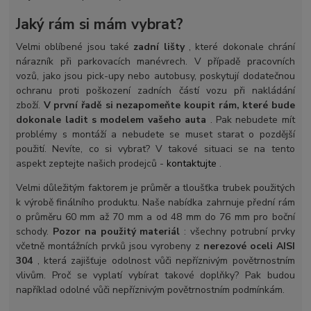
Jaký rám si mám vybrat?
Velmi oblíbené jsou také
zadní lišty
, které dokonale chrání
nárazník při parkovacích manévrech. V případě pracovních
vozů, jako jsou pick-upy nebo autobusy, poskytují dodatečnou
ochranu proti poškození zadních částí vozu při nakládání
zboží.
V první řadě si nezapomeňte koupit rám, které bude
dokonale ladit s modelem vašeho auta
. Pak nebudete mít
problémy s montáží a nebudete se muset starat o pozdější
použití. Nevíte, co si vybrat? V takové situaci se na tento
aspekt zeptejte našich prodejců -
kontaktujte
.
Velmi důležitým faktorem je průměr a tloušťka trubek použitých
k výrobě finálního produktu. Naše nabídka zahrnuje přední rám
o průměru 60 mm až 70 mm a od 48 mm do 76 mm pro boční
schody.
Pozor na použitý materiál
: všechny potrubní prvky
včetně montážních prvků jsou vyrobeny z
nerezové oceli AISI
304
, která zajišťuje odolnost vůči nepříznivým povětrnostním
vlivům. Proč se vyplatí vybírat takové doplňky? Pak budou
například odolné vůči nepříznivým povětrnostním podmínkám.