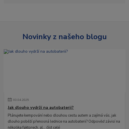
Novinky z našeho blogu
03
.
04
.
2025
Jak dlouho vydrží na autobaterii?
Plánujete kempování nebo dlouhou cestu autem a zajímá vás, jak
dlouho poběží přenosná lednice na autobaterii? Odpověď závisí na
několika faktorech, al...
číst celé