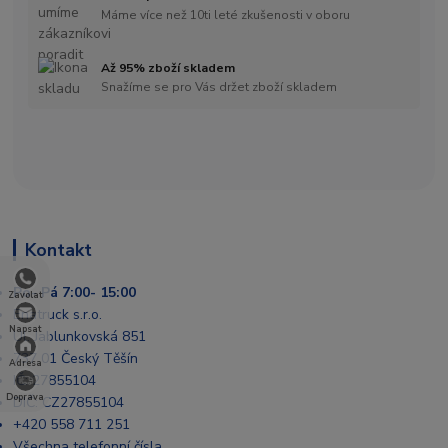
Máme více než 10ti leté zkušenosti v oboru
Až 95% zboží skladem
Snažíme se pro Vás držet zboží skladem
Kontakt
Po- Pá 7:00- 15:00
Zavolat
Enatruck s.r.o.
Napsat
Ul. Jablunkovská 851
737 01 Český Těšín
Adresa
IČ: 27855104
Doprava
DIČ: CZ27855104
+420 558 711 251
Všechna telefonní čísla