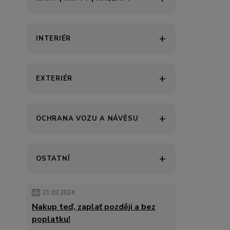
INTERIÉR
EXTERIÉR
OCHRANA VOZU A NÁVĚSU
OSTATNÍ
21.03.2024
Nakup teď, zaplať později a bez
poplatku!