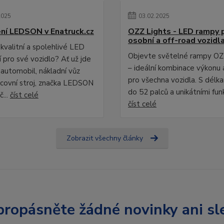
2025
03
.
02
.
2025
ní LEDSON v Enatruck.cz
OZZ Lights - LED rampy 
osobní a off-road vozidl
kvalitní a spolehlivé LED
Objevte světelné rampy OZ
 pro své vozidlo? Ať už jde
– ideální kombinace výkonu 
 automobil, nákladní vůz
pro všechna vozidla. S délk
covní stroj, značka LEDSON
do 52 palců a unikátními fun
č...
číst celé
číst celé
Zobrazit všechny články
ropásněte žádné novinky ani sl