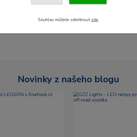
Souhlas můžete odmítnout
zde
.
Novinky z našeho blogu