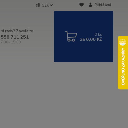
Přihlášení
CZK
 si rady? Zavolejte.
0
ks
 558 711 251
za
0,00 Kč
 7:00- 15:00