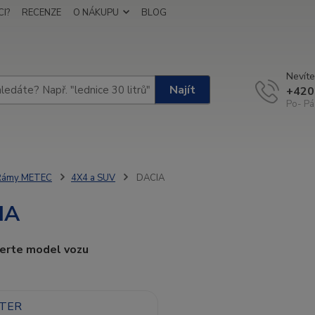
I?
RECENZE
O NÁKUPU
BLOG
Nevíte
Najít
+420
Po- Pá
Rámy METEC
4X4 a SUV
DACIA
IA
berte model vozu