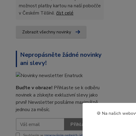
možnost platby kartou na naší pobočče
v Českém Těšíně.
číst celé
Zobrazit všechny novinky
Nepropásněte žádné novinky
ani slevy!
Buďte v obraze!
Přihlaste se k odběru
novinek a získejte exkluzivní slevy jako
první! Newsletter posíláme maximálně
jednou za měsíc.
🍪 Na našich webový
Přihlásit se
Souhlasím se
zpracováním osobních údajů
za účelem