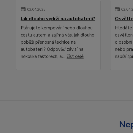
03
.
04
.
2025
02
.
04
.
Jak dlouho vydrží na autobaterii?
Osvětle
Plánujete kempování nebo dlouhou
Hledáte 
cestu autem a zajímá vás, jak dlouho
osvětlení
poběží přenosná lednice na
o osobní
autobaterii? Odpověď závisí na
nebo pra
několika faktorech, al...
číst celé
nabízí špi
Nep