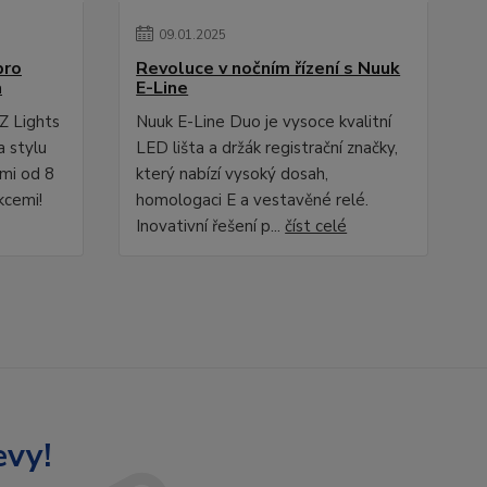
09
.
01
.
2025
pro
Revoluce v nočním řízení s Nuuk
a
E-Line
Z Lights
Nuuk E-Line Duo je vysoce kvalitní
a stylu
LED lišta a držák registrační značky,
ami od 8
který nabízí vysoký dosah,
kcemi!
homologaci E a vestavěné relé.
Inovativní řešení p...
číst celé
evy!