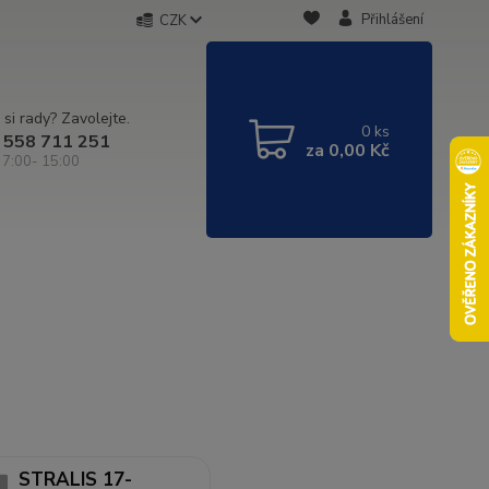
Přihlášení
CZK
 si rady? Zavolejte.
0
ks
 558 711 251
za
0,00 Kč
 7:00- 15:00
STRALIS 17-