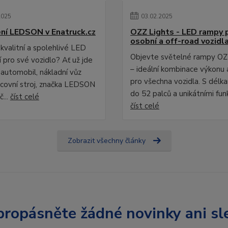
2025
03
.
02
.
2025
ní LEDSON v Enatruck.cz
OZZ Lights - LED rampy 
osobní a off-road vozidl
kvalitní a spolehlivé LED
Objevte světelné rampy OZ
 pro své vozidlo? Ať už jde
– ideální kombinace výkonu 
 automobil, nákladní vůz
pro všechna vozidla. S délk
covní stroj, značka LEDSON
do 52 palců a unikátními fun
č...
číst celé
číst celé
Zobrazit všechny články
ropásněte žádné novinky ani sl