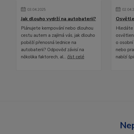
03
.
04
.
2025
02
.
04
.
Jak dlouho vydrží na autobaterii?
Osvětle
Plánujete kempování nebo dlouhou
Hledáte 
cestu autem a zajímá vás, jak dlouho
osvětlení
poběží přenosná lednice na
o osobní
autobaterii? Odpověď závisí na
nebo pra
několika faktorech, al...
číst celé
nabízí špi
Nep