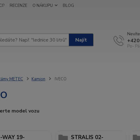
I?
RECENZE
O NÁKUPU
BLOG
Nevíte
Najít
+420
Po- Pá
Rámy METEC
Kamion
IVECO
CO
berte model vozu
-WAY 19-
STRALIS 02-