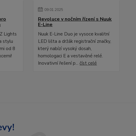
09
.
01
.
2025
pro
Revoluce v nočním řízení s Nuuk
a
E-Line
Z Lights
Nuuk E-Line Duo je vysoce kvalitní
a stylu
LED lišta a držák registrační značky,
ami od 8
který nabízí vysoký dosah,
kcemi!
homologaci E a vestavěné relé.
Inovativní řešení p...
číst celé
evy!