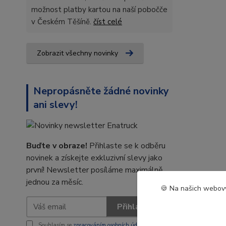
možnost platby kartou na naší pobočče
v Českém Těšíně.
číst celé
Zobrazit všechny novinky
Nepropásněte žádné novinky
ani slevy!
Buďte v obraze!
Přihlaste se k odběru
novinek a získejte exkluzivní slevy jako
první! Newsletter posíláme maximálně
jednou za měsíc.
🍪 Na našich webový
Přihlásit se
Souhlasím se
zpracováním osobních údajů
za účelem