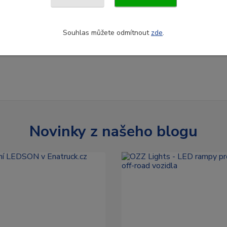
Souhlas můžete odmítnout
zde
.
Novinky z našeho blogu