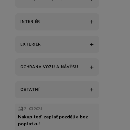
INTERIÉR
EXTERIÉR
OCHRANA VOZU A NÁVĚSU
OSTATNÍ
21.03.2024
Nakup teď, zaplať později a bez
poplatku!