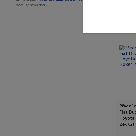
rozesílky newsletteru.
Novinka
Přední 
Fiat Du
Toyota 
24-, Ci