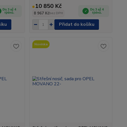
10 850 Kč
Do 3 až 4
Do 3 až 4
týdnů.
8 967 Kč
týdnů.
bez DPH
šíku
Přidat do košíku
Novinka