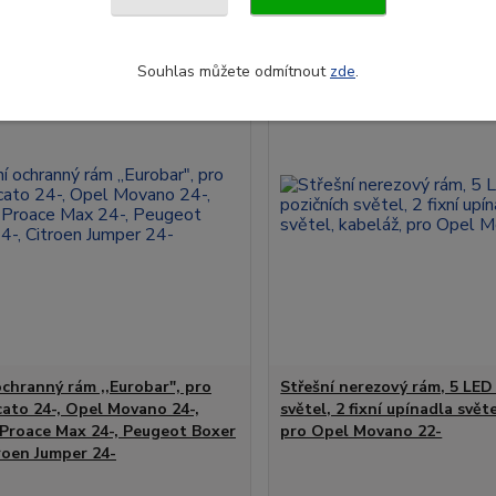
Souhlas můžete odmítnout
zde
.
ochranný rám ,,Eurobar", pro
Střešní nerezový rám, 5 LED
cato 24-, Opel Movano 24-,
světel, 2 fixní upínadla svět
Proace Max 24-, Peugeot Boxer
pro Opel Movano 22-
troen Jumper 24-