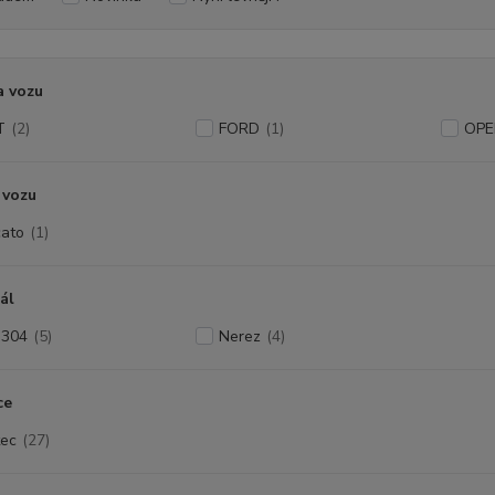
a vozu
T
(2)
FORD
(1)
OPE
 vozu
ato
(1)
ál
I304
(5)
Nerez
(4)
ce
ec
(27)