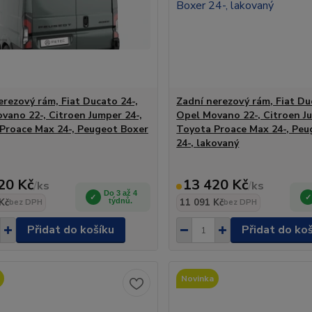
erezový rám, Fiat Ducato 24-,
Zadní nerezový rám, Fiat Du
vano 22-, Citroen Jumper 24-,
Opel Movano 22-, Citroen Ju
Proace Max 24-, Peugeot Boxer
Toyota Proace Max 24-, Peu
24-, lakovaný
20 Kč
13 420 Kč
/
ks
/
ks
Do 3 až 4
Kč
týdnů.
11 091 Kč
bez DPH
bez DPH
Přidat do košíku
Přidat do ko
Novinka