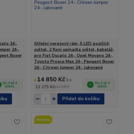
cato 24-,
Střešní nerezový rám, 5 LED pozičích
mper 24-,
světel, 2 fixní upínadla světel, kabeláž,
geot Boxer
pro Fiat Ducato 24-, Opel Movano 24-,
Toyota Proace Max 24-, Peugeot Boxer
24-, Citroen Jumper 24-, lakované
14 850 Kč
/
ks
Do 3 až 4
Do 3 až 4
týdnů.
12 273 Kč
týdnů.
bez DPH
šíku
Přidat do košíku
Novinka