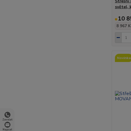
Střešní
světel,
10 8
8 967 K
Novinka
Zavolat
Napsat