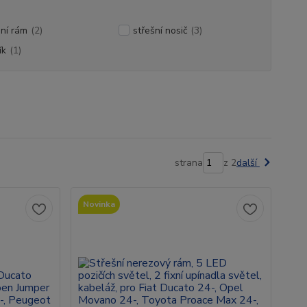
ní rám
(2)
střešní nosič
(3)
ík
(1)
strana
z 2
další
Novinka