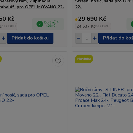
 nerezový rám, 2 upínadla
Střešní nosič, sada pro O
 kabeláž, pro OPEL MOVANO 22-
22-
50 Kč
29 690 Kč
Do 3 až 4
č
týdnů.
24 537 Kč
bez DPH
bez DPH
Přidat do košíku
Přidat do ko
Novinka