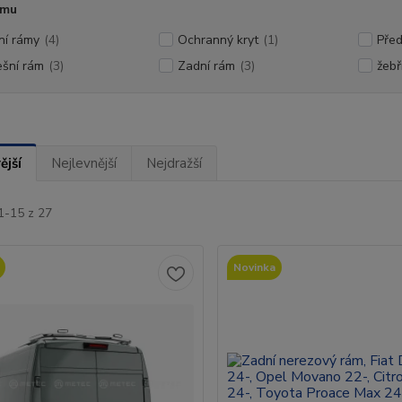
ámu
ní rámy
(4)
Ochranný kryt
(1)
Před
ešní rám
(3)
Zadní rám
(3)
žebř
ější
Nejlevnější
Nejdražší
1-15 z 27
Novinka