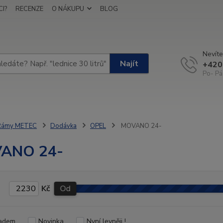
I?
RECENZE
O NÁKUPU
BLOG
Nevíte
Najít
+420
Po- Pá
Rámy METEC
Dodávka
OPEL
MOVANO 24-
ANO 24-
Kč
Od
adem
Novinka
Nyní levněji !