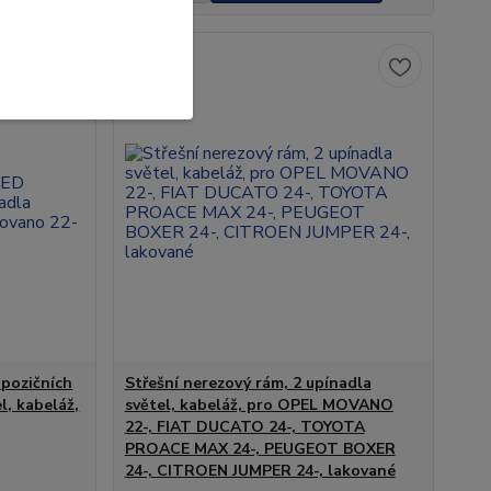
Novinka
 pozičních
Střešní nerezový rám, 2 upínadla
el, kabeláž,
světel, kabeláž, pro OPEL MOVANO
22-, FIAT DUCATO 24-, TOYOTA
PROACE MAX 24-, PEUGEOT BOXER
24-, CITROEN JUMPER 24-, lakované