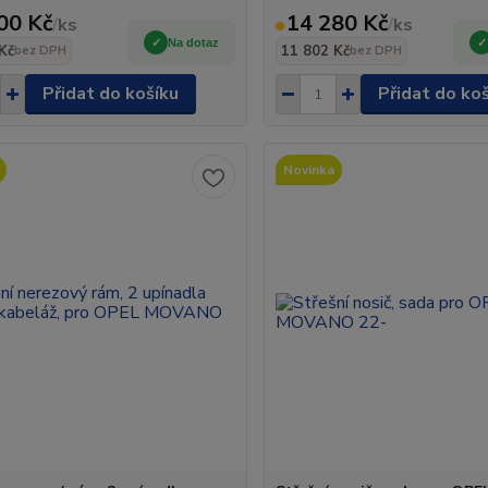
00 Kč
14 280 Kč
/
ks
/
ks
Na dotaz
Kč
11 802 Kč
bez DPH
bez DPH
Přidat do košíku
Přidat do ko
Novinka