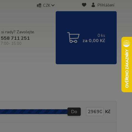
Přihlášení
CZK
 si rady? Zavolejte.
0
ks
 558 711 251
za
0,00 Kč
 7:00- 15:00
Do
Kč