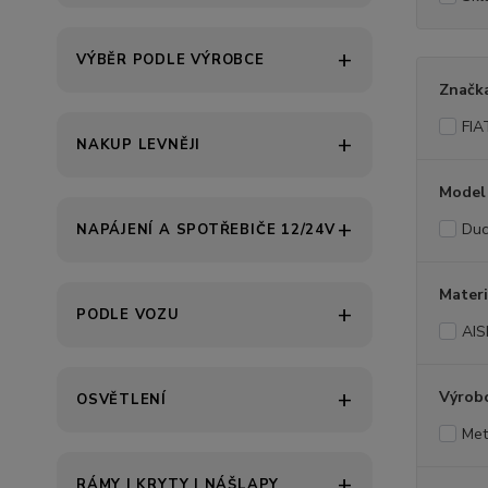
VÝBĚR PODLE VÝROBCE
Značk
FIA
NAKUP LEVNĚJI
Model
Duc
NAPÁJENÍ A SPOTŘEBIČE 12/24V
Materi
PODLE VOZU
AIS
Výrob
OSVĚTLENÍ
Met
RÁMY | KRYTY | NÁŠLAPY