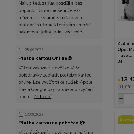
Nakup teď, zaplať později a bez
poplatku! Jsme nadšeni, že vás
můžeme seznámit s naší novou
platební službou, která vám umožní
nakupovat ještě jedn...
číst celé
Zadní n
Opel Mo
25.09.2023
Toyota 
Platba kartou Online 🌐
24-
Vážení zákazníci, nově lze Vaše
objednávky zaplatit platební kartou
13 4
online. Lze využít také služeb Apple
11 091 
Pay a Google pay. Z důvodu zvyšení
počtu...
číst celé
13.09.2023
Novinka
Platba kartou na pobočce 💳
Vážení zákazníci, nově Vám přinášíme