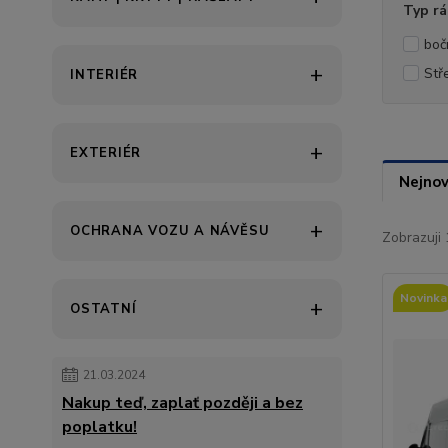
Typ r
boč
Stř
INTERIÉR
EXTERIÉR
Nejnov
OCHRANA VOZU A NÁVĚSU
Zobrazuji 
Novinka
OSTATNÍ
21.03.2024
Nakup teď, zaplať později a bez
poplatku!