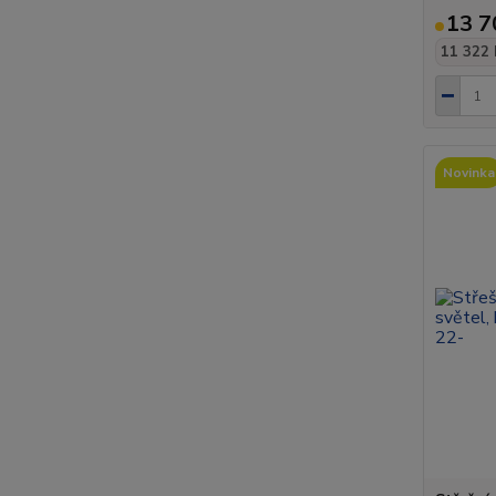
13 7
11 322 
Novinka