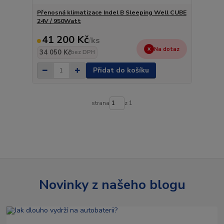
Přenosná klimatizace Indel B Sleeping Well CUBE
24V / 950Watt
41 200 Kč
/
ks
Na dotaz
34 050 Kč
bez DPH
Přidat do košíku
strana
z 1
Novinky z našeho blogu