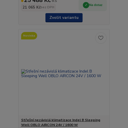
25 488 Kč
/
ks
Na dotaz
21 065 Kč
bez DPH
Zvolit variantu
Novinka
Střešní nezávislá klimatizace Indel B Sleeping
Well OBLO AIRCON 24V / 1600 W