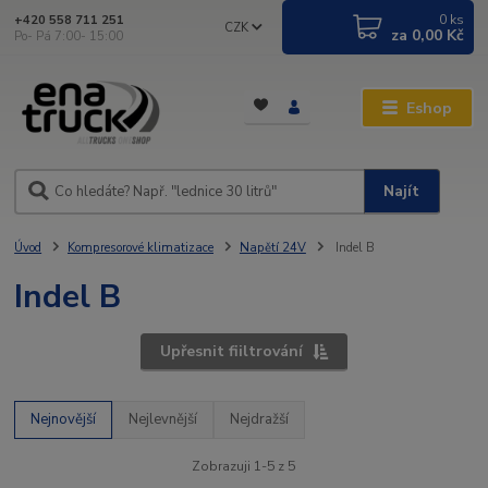
0
ks
+420 558 711 251
CZK
za
0,00 Kč
Po- Pá 7:00- 15:00
Eshop
Najít
Úvod
Kompresorové klimatizace
Napětí 24V
Indel B
Indel B
Upřesnit fiiltrování
Nejnovější
Nejlevnější
Nejdražší
Zobrazuji 1-5 z 5