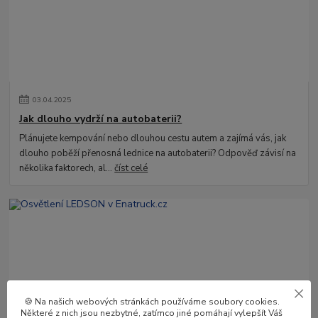
03
.
04
.
2025
Jak dlouho vydrží na autobaterii?
Plánujete kempování nebo dlouhou cestu autem a zajímá vás, jak
dlouho poběží přenosná lednice na autobaterii? Odpověď závisí na
několika faktorech, al...
číst celé
🍪 Na našich webových stránkách používáme soubory cookies.
Některé z nich jsou nezbytné, zatímco jiné pomáhají vylepšít Váš