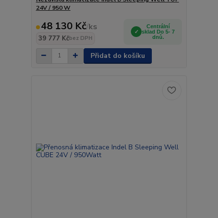
24V / 950 W
48 130 Kč
/
ks
Centrální
sklad Do 5- 7
39 777 Kč
dnů.
bez DPH
Přidat do košíku