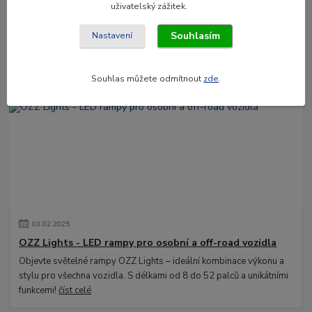
02
.
04
.
2025
uživatelský zážitek.
Osvětlení LEDSON v Enatruck.cz
Souhlasím
Nastavení
Hledáte kvalitní a spolehlivé LED osvětlení pro své vozidlo? Ať už
jde o osobní automobil, nákladní vůz nebo pracovní stroj, značka
LEDSON nabízí špič...
číst celé
Souhlas můžete odmítnout
zde
.
03
.
02
.
2025
OZZ Lights - LED rampy pro osobní a off-road vozidla
Objevte světelné rampy OZZ Lights – ideální kombinace výkonu a
stylu pro všechna vozidla. S délkami od 8 do 52 palců a unikátními
funkcemi!
číst celé