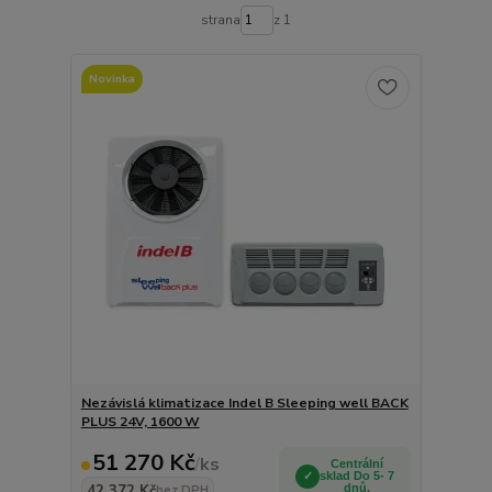
strana
z 1
Novinka
Nezávislá klimatizace Indel B Sleeping well BACK
PLUS 24V, 1600 W
51 270 Kč
/
ks
Centrální
sklad Do 5- 7
42 372 Kč
dnů.
bez DPH