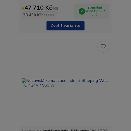
47 710 Kč
/
ks
Centrální
sklad Do 5- 7
39 430 Kč
dnů.
bez DPH
Zvolit variantu
Nezávislá klimatizace Indel B Sleeping Well TOP