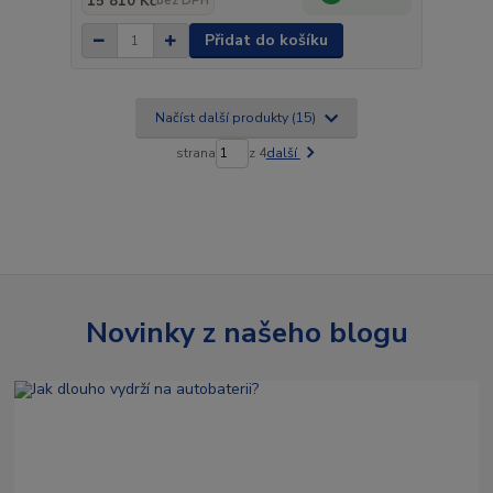
15 810 Kč
bez DPH
Přidat do košíku
Načíst další produkty (15)
strana
z 4
další
Novinky z našeho blogu