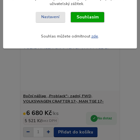
uživatelský zážitek.
Souhlasím
Nastavení
Souhlas můžete odmítnout
zde
.
Boční nášlap ,,Problack"- zadní, FWD,
VOLKSWAGEN CRAFTER 17-, MAN TGE 17-
6 680 Kč
/
ks
Na dotaz
5 521 Kč
bez DPH
Přidat do košíku