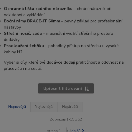
Ochranná lišta zadního nárazníku
– chrání nárazník při
nakládání a vykládání
Boční rámy BRACE-IT 60mm
– pevný základ pro profesionální
nástavby
Střešní nosič, sada
– maximální využití střešního prostoru
dodávky
Prodloužení žebříku
– pohodlný přístup na střechu u vysoké
kabiny H2
Vyber si díly, které tvé dodávce dodají praktičnost a odolnost na
pracovišti i na cestě.
Upřesnit fiiltrování
Nejnovější
Nejlevnější
Nejdražší
Zobrazuji 1-15 z 52
strana
z 4
další