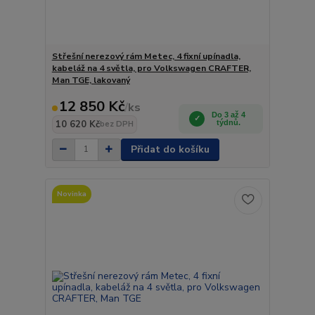
Střešní nerezový rám Metec, 4 fixní upínadla,
kabeláž na 4 světla, pro Volkswagen CRAFTER,
Man TGE, lakovaný
12 850 Kč
/
ks
Do 3 až 4
10 620 Kč
týdnů.
bez DPH
Přidat do košíku
Novinka