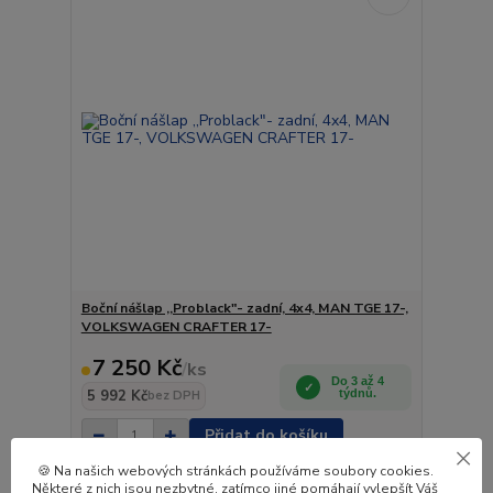
Boční nášlap ,,Problack"- zadní, 4x4, MAN TGE 17-,
VOLKSWAGEN CRAFTER 17-
7 250 Kč
/
ks
Do 3 až 4
5 992 Kč
týdnů.
bez DPH
Přidat do košíku
🍪 Na našich webových stránkách používáme soubory cookies.
Některé z nich jsou nezbytné, zatímco jiné pomáhají vylepšít Váš