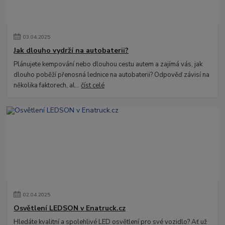
03
.
04
.
2025
Jak dlouho vydrží na autobaterii?
Plánujete kempování nebo dlouhou cestu autem a zajímá vás, jak
dlouho poběží přenosná lednice na autobaterii? Odpověď závisí na
několika faktorech, al...
číst celé
02
.
04
.
2025
Osvětlení LEDSON v Enatruck.cz
Hledáte kvalitní a spolehlivé LED osvětlení pro své vozidlo? Ať už