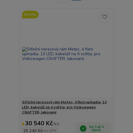
Novinka
Střešní nerezový rám Metec, 4 fixní upínadla, 13
LED, kabeláž na 4 světla, pro Volkswagen
CRAFTER, lakovaný
30 540 Kč
/
ks
Do 3 až 4
25 240 Kč
týdnů.
bez DPH