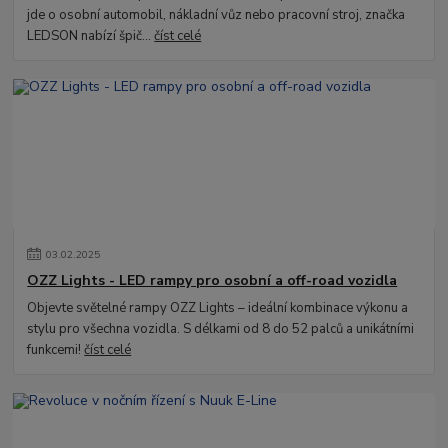
jde o osobní automobil, nákladní vůz nebo pracovní stroj, značka
LEDSON nabízí špič...
číst celé
03
.
02
.
2025
OZZ Lights - LED rampy pro osobní a off-road vozidla
Objevte světelné rampy OZZ Lights – ideální kombinace výkonu a
stylu pro všechna vozidla. S délkami od 8 do 52 palců a unikátními
funkcemi!
číst celé