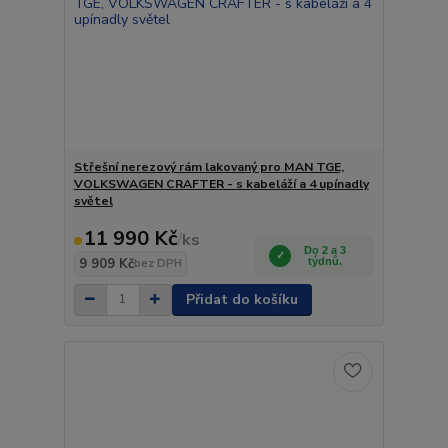
Střešní nerezový rám lakovaný pro MAN TGE,
VOLKSWAGEN CRAFTER - s kabeláží a 4 upínadly
světel
11 990 Kč
/
ks
Do 2 a 3
9 909 Kč
týdnů.
bez DPH
Přidat do košíku