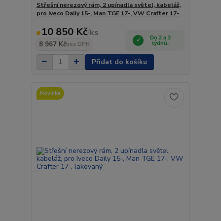
Střešní nerezový rám, 2 upínadla světel, kabeláž,
pro Iveco Daily 15-, Man TGE 17-, VW Crafter 17-
10 850 Kč
/
ks
Do 2 a 3
8 967 Kč
týdnů.
bez DPH
Přidat do košíku
Novinka