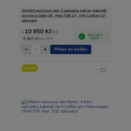
Střešní nerezový rám, 2 upínadla světel, kabeláž,
pro Iveco Daily 15-, Man TGE 17-, VW Crafter 17-,
lakovaný
10 850 Kč
/
ks
Do 3 až 4
8 967 Kč
týdnů.
bez DPH
Přidat do košíku
Novinka