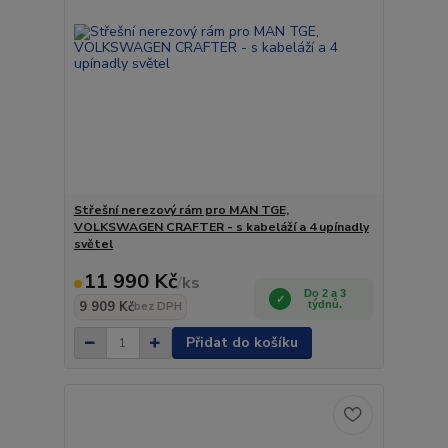
Střešní nerezový rám pro MAN TGE,
VOLKSWAGEN CRAFTER - s kabeláží a 4 upínadly
světel
11 990 Kč
/
ks
Do 2 a 3
9 909 Kč
týdnů.
bez DPH
Přidat do košíku