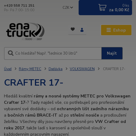
0
ks
+420 558 711 251
CZK
za
0,00 Kč
Po- Pá 7:00- 15:00
Eshop
Najít
Úvod
Rámy METEC
Dodávka
VOLKSWAGEN
CRAFTER 17-
CRAFTER 17-
Hledáš kvalitní
rámy a nosné systémy METEC pro Volkswagen
Crafter 17-
? Tady najdeš vše, co potřebuješ pro profesionální
vybavení své dodávky – od
ochranných lišt zadního nárazníku
a
bočních rámů BRACE-IT
až po
střešní nosiče
a prodloužení
žebříku. Všechny díly jsou navrženy přesně pro
VW Crafter od
roku 2017
, takže ladí s karoserií a spolehlivě slouží v
každodenním pracovním nasazení.