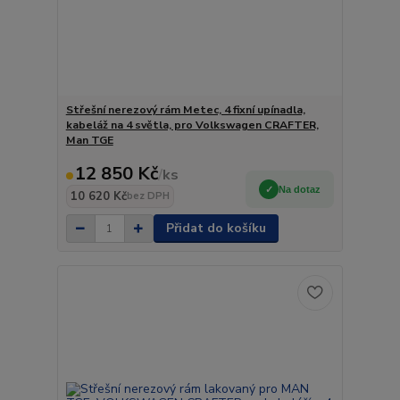
Střešní nerezový rám Metec, 4 fixní upínadla,
kabeláž na 4 světla, pro Volkswagen CRAFTER,
Man TGE
12 850 Kč
/
ks
Na dotaz
10 620 Kč
bez DPH
Přidat do košíku