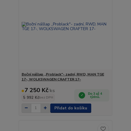
Boční nášlap ,,Problack"- zadní, RWD, MAN TGE
17-, WOLKSWAGEN CRAFTER 17-
7 250 Kč
/
ks
Do 3 až 4
5 992 Kč
týdnů.
bez DPH
Přidat do košíku