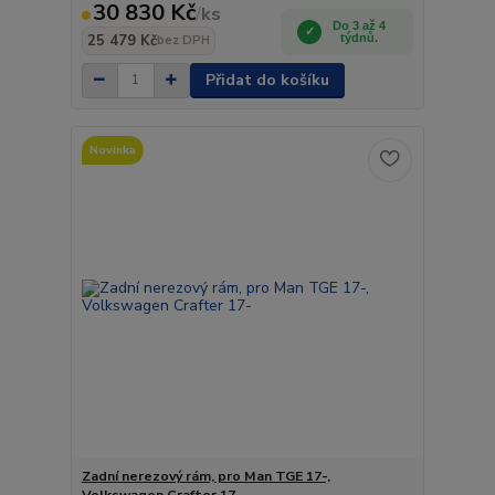
30 830 Kč
/
ks
Do 3 až 4
25 479 Kč
týdnů.
bez DPH
Přidat do košíku
Novinka
Zadní nerezový rám, pro Man TGE 17-,