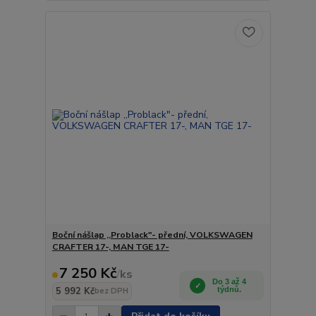
Boční nášlap ,,Problack"- přední, VOLKSWAGEN
CRAFTER 17-, MAN TGE 17-
7 250 Kč
/
ks
Do 3 až 4
5 992 Kč
týdnů.
bez DPH