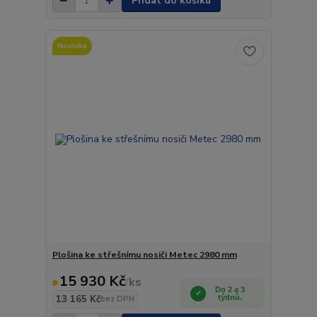
Přidat do košíku
Novinka
Plošina ke střešnímu nosiči Metec 2980 mm
15 930 Kč
/
ks
Do 2 a 3
13 165 Kč
týdnů.
bez DPH