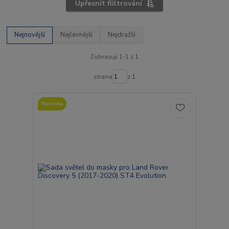
Upřesnit fiiltrování
Nejnovější
Nejlevnější
Nejdražší
Zobrazuji 1-1 z 1
strana
z 1
Novinka