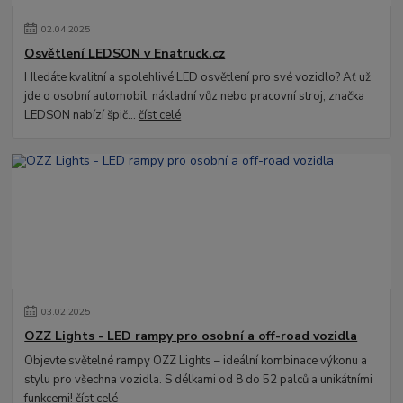
02
.
04
.
2025
Osvětlení LEDSON v Enatruck.cz
Hledáte kvalitní a spolehlivé LED osvětlení pro své vozidlo? Ať už
jde o osobní automobil, nákladní vůz nebo pracovní stroj, značka
LEDSON nabízí špič...
číst celé
03
.
02
.
2025
OZZ Lights - LED rampy pro osobní a off-road vozidla
Objevte světelné rampy OZZ Lights – ideální kombinace výkonu a
stylu pro všechna vozidla. S délkami od 8 do 52 palců a unikátními
funkcemi!
číst celé