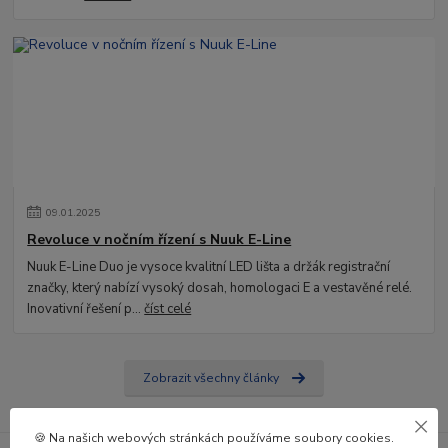
09
.
01
.
2025
Revoluce v nočním řízení s Nuuk E-Line
Nuuk E-Line Duo je vysoce kvalitní LED lišta a držák registrační
značky, který nabízí vysoký dosah, homologaci E a vestavěné relé.
Inovativní řešení p...
číst celé
Zobrazit všechny články
🍪 Na našich webových stránkách používáme soubory cookies.