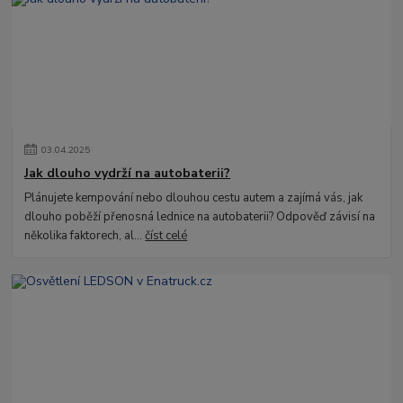
03
.
04
.
2025
Jak dlouho vydrží na autobaterii?
Plánujete kempování nebo dlouhou cestu autem a zajímá vás, jak
dlouho poběží přenosná lednice na autobaterii? Odpověď závisí na
několika faktorech, al...
číst celé