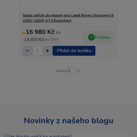
Sada světel do masky pro Land Rover Discovery 5
(2017-2020) ST4 Evolution
16 980 Kč
/
ks
1-2 týdny
14 033 Kč
bez DPH
Přidat do košíku
strana
z 1
Novinky z našeho blogu