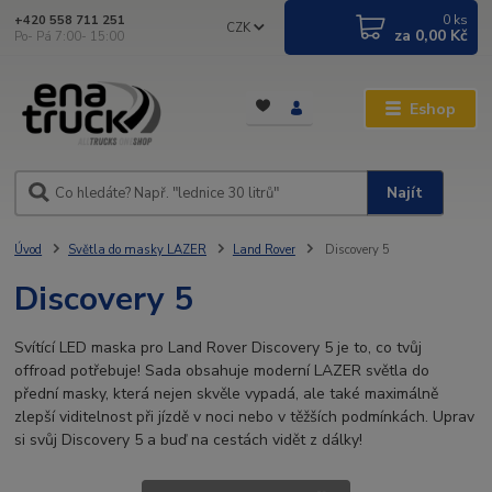
0
ks
+420 558 711 251
CZK
za
0,00 Kč
Po- Pá 7:00- 15:00
Eshop
Najít
Úvod
Světla do masky LAZER
Land Rover
Discovery 5
Discovery 5
Svítící LED maska pro Land Rover Discovery 5 je to, co tvůj
offroad potřebuje! Sada obsahuje moderní LAZER světla do
přední masky, která nejen skvěle vypadá, ale také maximálně
zlepší viditelnost při jízdě v noci nebo v těžších podmínkách. Uprav
si svůj Discovery 5 a buď na cestách vidět z dálky!