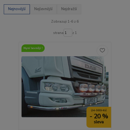
Nejnovější
Nejlevnější
Nejdražší
Zobrazuji 1-6 z 6
strana
z 1
Nyní levněji !
24 989 Kč
- 20 %