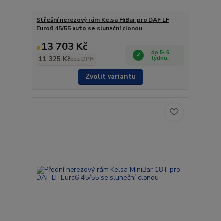
Střešní nerezový rám Kelsa HiBar pro DAF LF
Euro6 45/55 auto se sluneční clonou
13 703 Kč
do 5- 6
11 325 Kč
týdnů.
bez DPH
Zvolit variantu