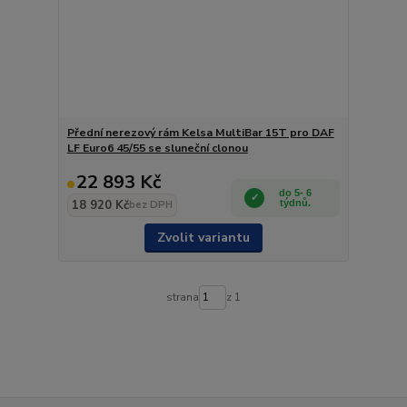
Přední nerezový rám Kelsa MultiBar 15T pro DAF
LF Euro6 45/55 se sluneční clonou
22 893 Kč
do 5- 6
18 920 Kč
týdnů.
bez DPH
Zvolit variantu
strana
z 1