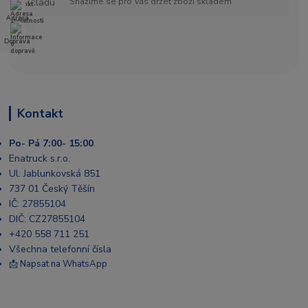
Snažíme se pro Vás držet zboží skladem
Adresa
Doprava
Kontakt
Po- Pá 7:00- 15:00
Enatruck s.r.o.
Ul. Jablunkovská 851
737 01 Český Těšín
IČ: 27855104
DIČ: CZ27855104
+420 558 711 251
Všechna telefonní čísla
📩 Napsat na WhatsApp