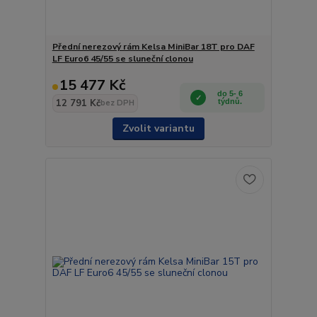
Přední nerezový rám Kelsa MiniBar 18T pro DAF
LF Euro6 45/55 se sluneční clonou
15 477 Kč
do 5- 6
12 791 Kč
týdnů.
bez DPH
Zvolit variantu