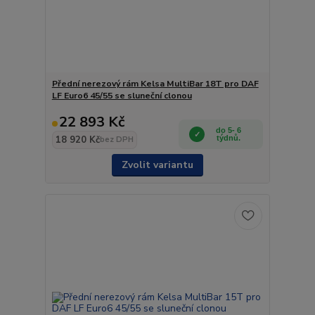
Přední nerezový rám Kelsa MultiBar 18T pro DAF
LF Euro6 45/55 se sluneční clonou
22 893 Kč
do 5- 6
18 920 Kč
týdnů.
bez DPH
Zvolit variantu