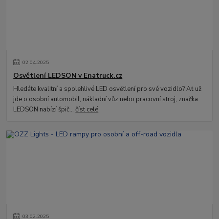
02
.
04
.
2025
Osvětlení LEDSON v Enatruck.cz
Hledáte kvalitní a spolehlivé LED osvětlení pro své vozidlo? Ať už
jde o osobní automobil, nákladní vůz nebo pracovní stroj, značka
LEDSON nabízí špič...
číst celé
03
.
02
.
2025