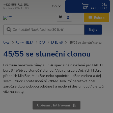
0
ks
+420 558 711 251
CZK
za
0,00 Kč
Po- Pá 7:00- 15:00
Eshop
Najít
Úvod
Rámy KELSA
DAF
LF Euro6
45/55 se sluneční clonou
45/55 se sluneční clonou
Prémium nerezové rámy KELSA speciálně navržené pro DAF LF
Euro6 45/55 se sluneční clonou. Vybírej si ze střešních HiBar,
předních MiniBar, MultiBar nebo spodních LoBar variant a dej
svému trucku profesionální vzhled. Kvalitní nerezová ocel
zaručuje dlouhodobou odolnost a moderní design doplňuje tvůj
vůz na cesty.
Upřesnit fiiltrování