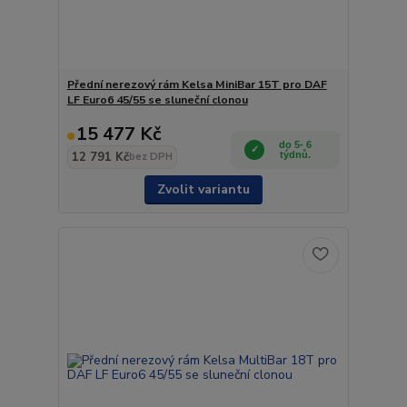
Přední nerezový rám Kelsa MiniBar 15T pro DAF
LF Euro6 45/55 se sluneční clonou
15 477 Kč
do 5- 6
12 791 Kč
týdnů.
bez DPH
Zvolit variantu