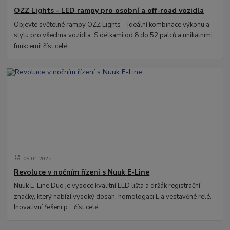
OZZ Lights - LED rampy pro osobní a off-road vozidla
Objevte světelné rampy OZZ Lights – ideální kombinace výkonu a
stylu pro všechna vozidla. S délkami od 8 do 52 palců a unikátními
funkcemi!
číst celé
09
.
01
.
2025
Revoluce v nočním řízení s Nuuk E-Line
Nuuk E-Line Duo je vysoce kvalitní LED lišta a držák registrační
značky, který nabízí vysoký dosah, homologaci E a vestavěné relé.
Inovativní řešení p...
číst celé