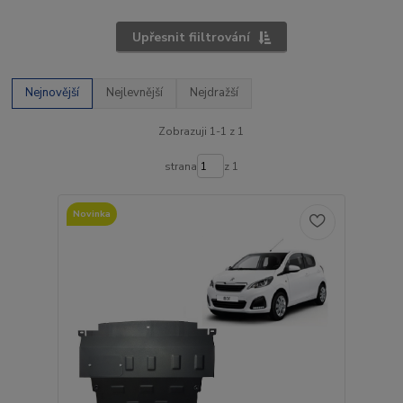
Upřesnit fiiltrování
Nejnovější
Nejlevnější
Nejdražší
Zobrazuji 1-1 z 1
strana
z 1
Novinka