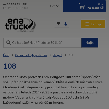
0
ks
+420 558 711 251
CZK
za
0,00 Kč
Po- Pá 7:00- 15:00
Eshop
Najít
Úvod
Ochranné kryty podvozku
Peugeot
108
108
Ochranné kryty podvozku pro
Peugeot 108
chrání spodní část
vozu před poškozením od kamení, bláta a dalších nástrah silnice.
Ocelový kryt olejové vany
je spolehlivá ochrana pro modely
vyrobené v letech 2014–2021 a pasuje na všechny dostupné
motory. Vyber si kryt, který tvůj Peugeot 108 ochrání při
každodenní jízdě i v náročnějším terénu.