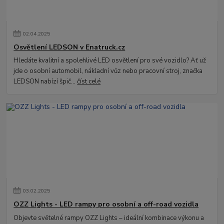
02
.
04
.
2025
Osvětlení LEDSON v Enatruck.cz
Hledáte kvalitní a spolehlivé LED osvětlení pro své vozidlo? Ať už
jde o osobní automobil, nákladní vůz nebo pracovní stroj, značka
LEDSON nabízí špič...
číst celé
03
.
02
.
2025
OZZ Lights - LED rampy pro osobní a off-road vozidla
Objevte světelné rampy OZZ Lights – ideální kombinace výkonu a