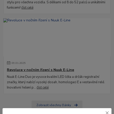
stylu pro všechna vozidla. S délkami od 8 do 52 palců a unikátními
funkcemi!
číst celé
09
.
01
.
2025
Revoluce v nočním řízení s Nuuk E-Line
Nuuk E-Line Duo je vysoce kvalitní LED lišta a držák registrační
značky, který nabízí vysoký dosah, homologaci E a vestavěné relé.
Inovativní řešení p...
číst celé
Zobrazit všechny články