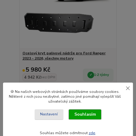
Ocelový kryt palivové nádrže pro Ford Ranger
2023 - 2026, všechny motory
5 980 Kč
1-2 týdny
4 942 Kč
bez DPH
Přidat do košíku
🍪 Na našich webových stránkách používáme soubory cookies.
Některé z nich jsou nezbytné, zatímco jiné pomáhají vylepšít Váš
uživatelský zážitek.
Novinka
Souhlasím
Nastavení
Souhlas můžete odmítnout
zde
.