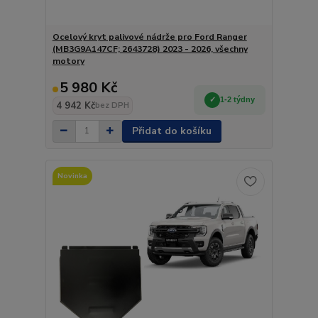
Ocelový kryt palivové nádrže pro Ford Ranger
(MB3G9A147CF; 2643728) 2023 - 2026, všechny
motory
5 980 Kč
1-2 týdny
4 942 Kč
bez DPH
Přidat do košíku
Novinka