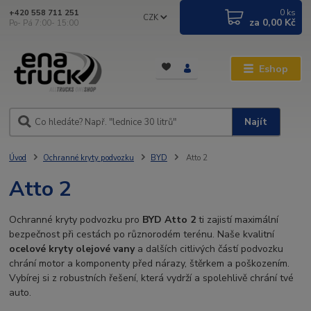
0
ks
+420 558 711 251
CZK
za
0,00 Kč
Po- Pá 7:00- 15:00
Eshop
Najít
Úvod
Ochranné kryty podvozku
BYD
Atto 2
Atto 2
Ochranné kryty podvozku pro
BYD Atto 2
ti zajistí maximální
bezpečnost při cestách po různorodém terénu. Naše kvalitní
ocelové kryty olejové vany
a dalších citlivých částí podvozku
chrání motor a komponenty před nárazy, štěrkem a poškozením.
Vybírej si z robustních řešení, která vydrží a spolehlivě chrání tvé
auto.