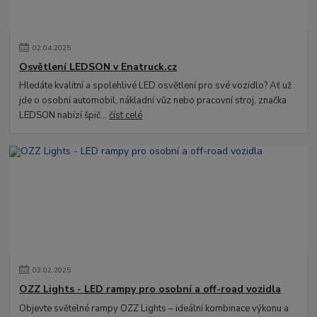
02
.
04
.
2025
Osvětlení LEDSON v Enatruck.cz
Hledáte kvalitní a spolehlivé LED osvětlení pro své vozidlo? Ať už
jde o osobní automobil, nákladní vůz nebo pracovní stroj, značka
LEDSON nabízí špič...
číst celé
03
.
02
.
2025
OZZ Lights - LED rampy pro osobní a off-road vozidla
Objevte světelné rampy OZZ Lights – ideální kombinace výkonu a