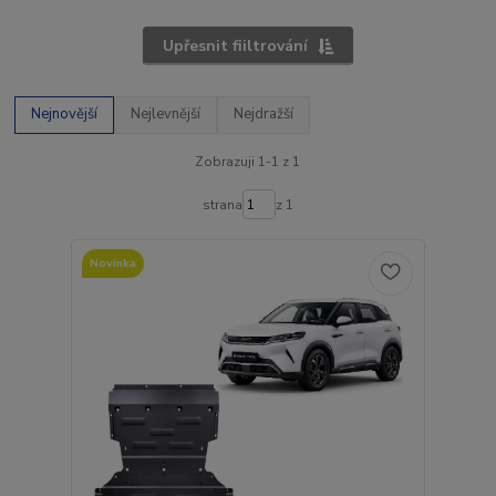
Upřesnit fiiltrování
Nejnovější
Nejlevnější
Nejdražší
Zobrazuji 1-1 z 1
strana
z 1
Novinka