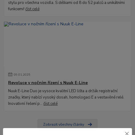
stylu pro všechna vozidla. S délkami od 8 do 52 palců a unikátními
funkcemi!
číst celé
09
.
01
.
2025
Revoluce v nočním řízení s Nuuk E-Line
Nuuk E-Line Duo je vysoce kvalitní LED lišta a držák registrační
značky, který nabízí vysoký dosah, homologaci E a vestavěné relé.
Inovativní řešení p...
číst celé
Zobrazit všechny články