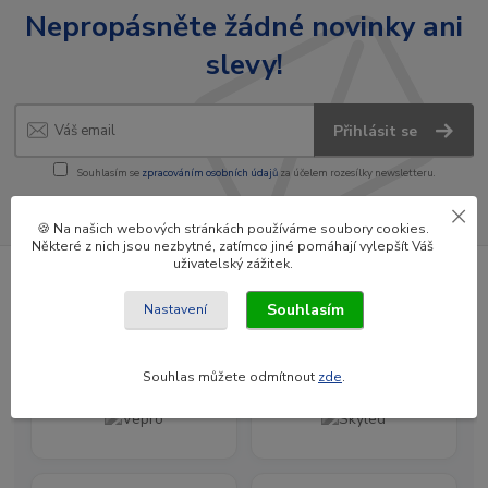
Nepropásněte žádné novinky ani
slevy!
Přihlásit se
Souhlasím se
zpracováním osobních údajů
za účelem rozesílky newsletteru.
Newsletter posíláme maximálně jednou za měsíc
🍪 Na našich webových stránkách používáme soubory cookies.
Některé z nich jsou nezbytné, zatímco jiné pomáhají vylepšít Váš
uživatelský zážitek.
Souhlasím
Nastavení
Jsme oficiální distributoři značek
Souhlas můžete odmítnout
zde
.