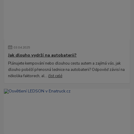
03
.
04
.
2025
Jak dlouho vydrží na autobaterii?
Plánujete kempování nebo dlouhou cestu autem a zajímá vás, jak
dlouho poběží přenosná lednice na autobaterii? Odpověď závisí na
několika faktorech, al...
číst celé