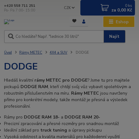
0
ks
+420 558 711 251
CZK
za
0,00 Kč
Po- Pá 7:00- 15:00
Eshop
Najít
Úvod
Rámy METEC
4X4 a SUV
DODGE
DODGE
Hledáš kvalitní
rámy METEC pro DODGE
? Jsme tu pro majitele
pickupů
DODGE RAM
, kteří chtějí svůj vůz vybavit spolehlivým a
robustním příslušenstvím na míru.
Rámy METEC
jsou navrženy
přímo pro konkrétní modely, takže montáž je přesná a výsledek
profesionální.
Rámy pro
DODGE RAM 18-
a
DODGE RAM 20-
Precizní zpracování a přesné rozměry pro snadnou montáž
Ideální základ pro
truck tuning
a úpravy pickupu
Vysoká odolnost a kvalita materiálů pro každodenní využití