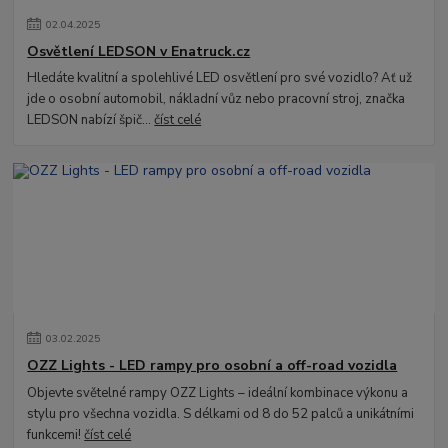
02
.
04
.
2025
Osvětlení LEDSON v Enatruck.cz
Hledáte kvalitní a spolehlivé LED osvětlení pro své vozidlo? Ať už
jde o osobní automobil, nákladní vůz nebo pracovní stroj, značka
LEDSON nabízí špič...
číst celé
03
.
02
.
2025
OZZ Lights - LED rampy pro osobní a off-road vozidla
Objevte světelné rampy OZZ Lights – ideální kombinace výkonu a
stylu pro všechna vozidla. S délkami od 8 do 52 palců a unikátními
funkcemi!
číst celé