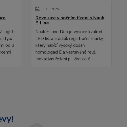
09
.
01
.
2025
pro
Revoluce v nočním řízení s Nuuk
a
E-Line
Z Lights
Nuuk E-Line Duo je vysoce kvalitní
a stylu
LED lišta a držák registrační značky,
ami od 8
který nabízí vysoký dosah,
kcemi!
homologaci E a vestavěné relé.
Inovativní řešení p...
číst celé
evy!