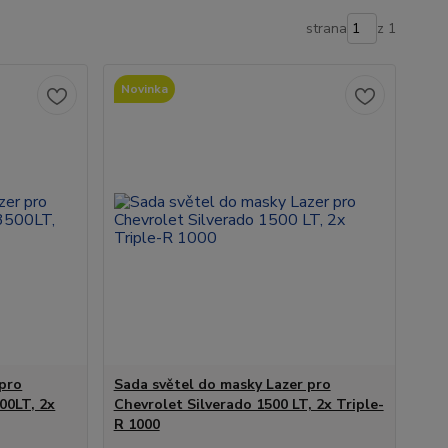
strana
z 1
Novinka
 pro
Sada světel do masky Lazer pro
00LT, 2x
Chevrolet Silverado 1500 LT, 2x Triple-
R 1000