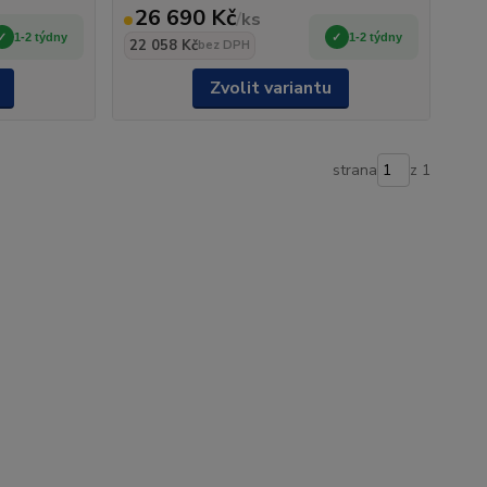
26 690 Kč
/
ks
1-2 týdny
1-2 týdny
22 058 Kč
bez DPH
Zvolit variantu
strana
z 1