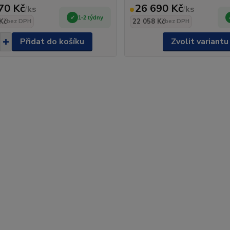
70 Kč
26 690 Kč
/
ks
/
ks
1-2 týdny
Kč
22 058 Kč
bez DPH
bez DPH
Přidat do košíku
Zvolit variantu