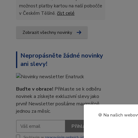
možnost platby kartou na naší pobočče
v Českém Těšíně.
číst celé
Zobrazit všechny novinky
Nepropásněte žádné novinky
ani slevy!
Buďte v obraze!
Přihlaste se k odběru
novinek a získejte exkluzivní slevy jako
první! Newsletter posíláme maximálně
jednou za měsíc.
🍪 Na našich webový
Přihlásit se
Souhlasím se
zpracováním osobních údajů
za účelem