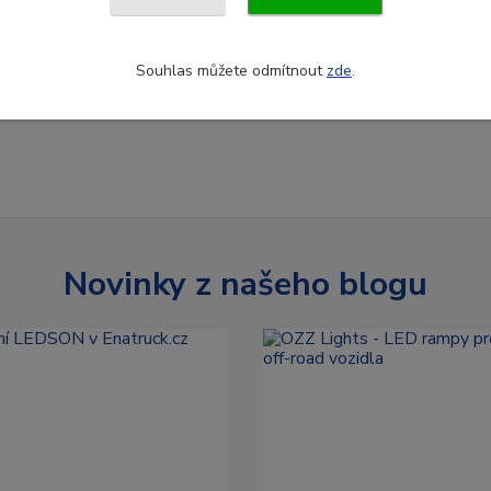
Souhlas můžete odmítnout
zde
.
Novinky z našeho blogu