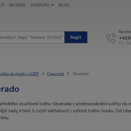
I?
RECENZE
O NÁKUPU
BLOG
Nevíte
Najít
+420
Po- Pá
větla do masky LAZER
Chevrolet
Silverado
erado
ředního osvětlení tvého Silverada s profesionálními světly do 
nější sady, které ti zvýší viditelnost i vzhled tvého trucku. Od L
trhu.