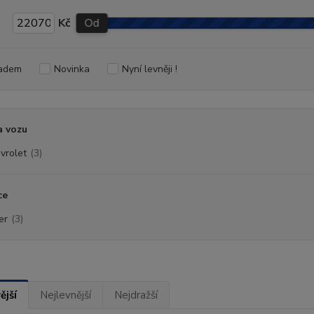
Kč
Od
adem
Novinka
Nyní levněji !
a vozu
vrolet
(3)
ce
er
(3)
ější
Nejlevnější
Nejdražší