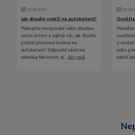
03
.
04
.
2025
02
.
04
.
Jak dlouho vydrží na autobaterii?
Osvětle
Plánujete kempování nebo dlouhou
Hledáte 
cestu autem a zajímá vás, jak dlouho
osvětlení
poběží přenosná lednice na
o osobní
autobaterii? Odpověď závisí na
nebo pra
několika faktorech, al...
číst celé
nabízí špi
Nep