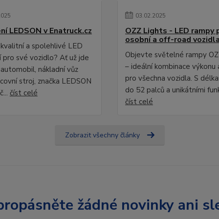
2025
03
.
02
.
2025
ní LEDSON v Enatruck.cz
OZZ Lights - LED rampy 
osobní a off-road vozidl
kvalitní a spolehlivé LED
Objevte světelné rampy OZ
 pro své vozidlo? Ať už jde
– ideální kombinace výkonu 
 automobil, nákladní vůz
pro všechna vozidla. S délk
covní stroj, značka LEDSON
do 52 palců a unikátními fun
č...
číst celé
číst celé
Zobrazit všechny články
ropásněte žádné novinky ani sl