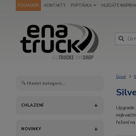
FOGMAKER
KONTAKTY
POPTÁVKA
HLEDÁTE INSPIRAC
Úvod
S
Silv
CHLAZENÍ
Upgrade p
nejkvalit
řešení na 
NOVINKY