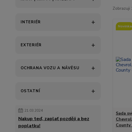
Zobrazuji 
INTERIÉR
Novinka
EXTERIÉR
OCHRANA VOZU A NÁVĚSU
OSTATNÍ
21.03.2024
Sada sv
Nakup teď, zaplať později a bez
Chevrol
County 
poplatku!