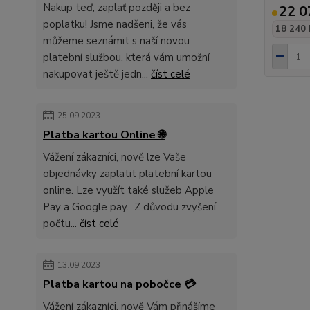
Nakup teď, zaplať později a bez
22 0
poplatku! Jsme nadšeni, že vás
18 240 
můžeme seznámit s naší novou
platební službou, která vám umožní
nakupovat ještě jedn...
číst celé
25.09.2023
Platba kartou Online 🌐
Vážení zákazníci, nově lze Vaše
objednávky zaplatit platební kartou
online. Lze využít také služeb Apple
Pay a Google pay. Z důvodu zvyšení
počtu...
číst celé
13.09.2023
Platba kartou na pobočce 💳
Vážení zákazníci, nově Vám přinášíme