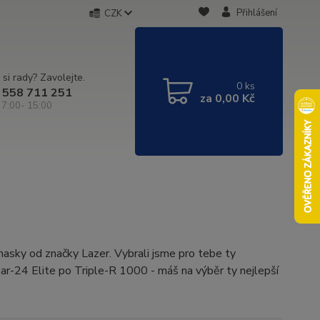
Přihlášení
CZK
 si rady? Zavolejte.
0
ks
 558 711 251
za
0,00 Kč
 7:00- 15:00
masky od značky Lazer. Vybrali jsme pro tebe ty
inear-24 Elite po Triple-R 1000 - máš na výběr ty nejlepší