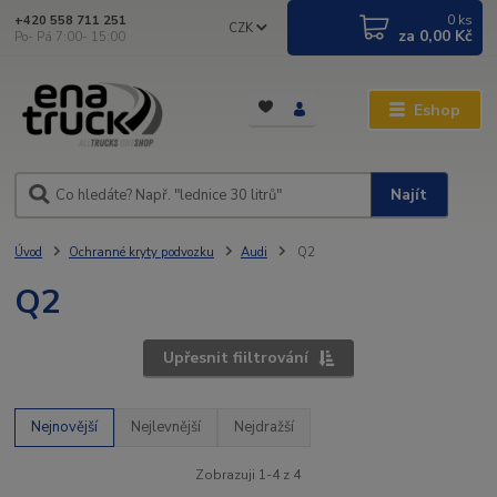
0
ks
+420 558 711 251
CZK
za
0,00 Kč
Po- Pá 7:00- 15:00
Eshop
Najít
Úvod
Ochranné kryty podvozku
Audi
Q2
Q2
Upřesnit fiiltrování
Nejnovější
Nejlevnější
Nejdražší
Zobrazuji 1-4 z 4