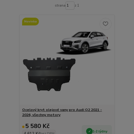
strana
z 1
Novinka
Ocelový kryt olejové vany pro Audi Q2 2021 -
2026, všechny motory
5 580 Kč
1-2 týdny
4 612 Kč
bez DPH