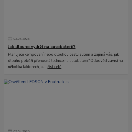
03
.
04
.
2025
Jak dlouho vydrží na autobaterii?
Plánujete kempování nebo dlouhou cestu autem a zajímá vás, jak
dlouho poběží přenosná lednice na autobaterii? Odpověď závisí na
několika faktorech, al...
číst celé
02
.
04
.
2025