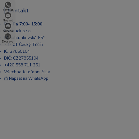
Kontakt
Zavolat
Napsat
Po- Pá 7:00- 15:00
Enatruck s.r.o.
Adresa
Ul. Jablunkovská 851
Doprava
737 01 Český Těšín
IČ: 27855104
DIČ: CZ27855104
+420 558 711 251
Všechna telefonní čísla
📩 Napsat na WhatsApp