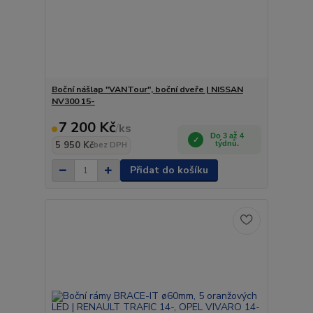
Boční nášlap "VANTour", boční dveře | NISSAN
NV300 15-
7 200 Kč
/
ks
Do 3 až 4
5 950 Kč
týdnů.
bez DPH
Přidat do košíku