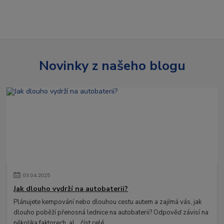
Novinky z našeho blogu
03
.
04
.
2025
Jak dlouho vydrží na autobaterii?
Plánujete kempování nebo dlouhou cestu autem a zajímá vás, jak
dlouho poběží přenosná lednice na autobaterii? Odpověď závisí na
několika faktorech, al...
číst celé