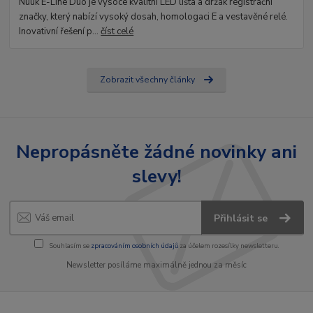
Nuuk E-Line Duo je vysoce kvalitní LED lišta a držák registrační
značky, který nabízí vysoký dosah, homologaci E a vestavěné relé.
Inovativní řešení p...
číst celé
Zobrazit všechny články
Nepropásněte žádné novinky ani
slevy!
Přihlásit se
Souhlasím se
zpracováním osobních údajů
za účelem rozesílky newsletteru.
Newsletter posíláme maximálně jednou za měsíc