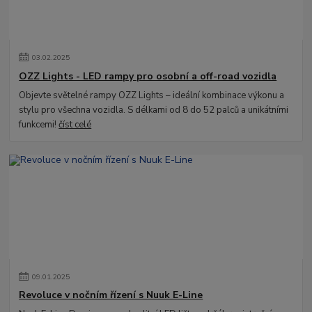
03
.
02
.
2025
OZZ Lights - LED rampy pro osobní a off-road vozidla
Objevte světelné rampy OZZ Lights – ideální kombinace výkonu a
stylu pro všechna vozidla. S délkami od 8 do 52 palců a unikátními
funkcemi!
číst celé
09
.
01
.
2025
Revoluce v nočním řízení s Nuuk E-Line