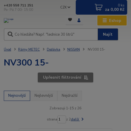
0
ks
+420 558 711 251
CZK
za
0,00 Kč
Po- Pá 7:00- 15:00
Eshop
Najít
Úvod
Rámy METEC
Dodávka
NISSAN
NV300 15-
NV300 15-
Upřesnit fiiltrování
Nejnovější
Nejlevnější
Nejdražší
Zobrazuji 1-15 z 26
strana
z 2
další