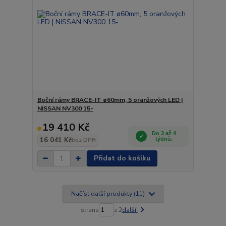
Boční rámy BRACE-IT ø60mm, 5 oranžových LED |
NISSAN NV300 15-
19 410 Kč
Do 3 až 4
16 041 Kč
týdnů.
bez DPH
Přidat do košíku
Načíst další produkty (11)
strana
z 2
další