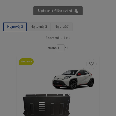
Upřesnit fiiltrování
Nejnovější
Nejlevnější
Nejdražší
Zobrazuji 1-1 z 1
strana
z 1
Novinka