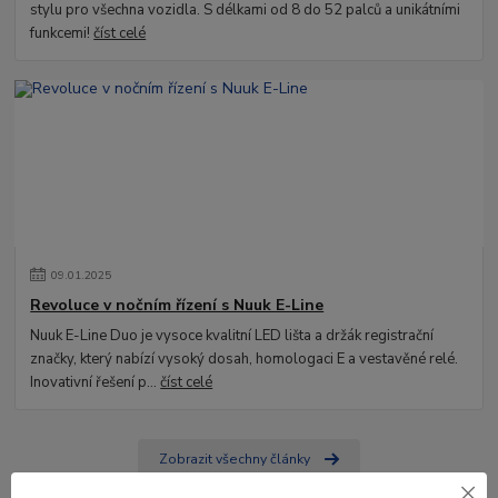
stylu pro všechna vozidla. S délkami od 8 do 52 palců a unikátními
funkcemi!
číst celé
09
.
01
.
2025
Revoluce v nočním řízení s Nuuk E-Line
Nuuk E-Line Duo je vysoce kvalitní LED lišta a držák registrační
značky, který nabízí vysoký dosah, homologaci E a vestavěné relé.
Inovativní řešení p...
číst celé
Zobrazit všechny články