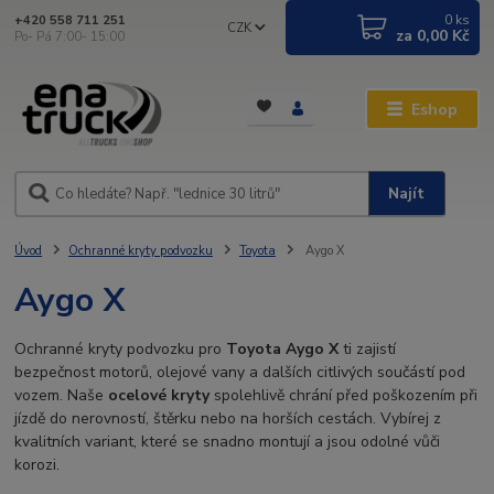
0
ks
+420 558 711 251
CZK
za
0,00 Kč
Po- Pá 7:00- 15:00
Eshop
Najít
Úvod
Ochranné kryty podvozku
Toyota
Aygo X
Aygo X
Ochranné kryty podvozku pro
Toyota Aygo X
ti zajistí
bezpečnost motorů, olejové vany a dalších citlivých součástí pod
vozem. Naše
ocelové kryty
spolehlivě chrání před poškozením při
jízdě do nerovností, štěrku nebo na horších cestách. Vybírej z
kvalitních variant, které se snadno montují a jsou odolné vůči
korozi.