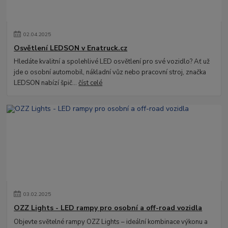
02
.
04
.
2025
Osvětlení LEDSON v Enatruck.cz
Hledáte kvalitní a spolehlivé LED osvětlení pro své vozidlo? Ať už
jde o osobní automobil, nákladní vůz nebo pracovní stroj, značka
LEDSON nabízí špič...
číst celé
03
.
02
.
2025
OZZ Lights - LED rampy pro osobní a off-road vozidla
Objevte světelné rampy OZZ Lights – ideální kombinace výkonu a