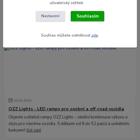
02
.
04
.
2025
uživatelský zážitek.
Osvětlení LEDSON v Enatruck.cz
Souhlasím
Nastavení
Hledáte kvalitní a spolehlivé LED osvětlení pro své vozidlo? Ať už
jde o osobní automobil, nákladní vůz nebo pracovní stroj, značka
LEDSON nabízí špič...
číst celé
Souhlas můžete odmítnout
zde
.
03
.
02
.
2025
OZZ Lights - LED rampy pro osobní a off-road vozidla
Objevte světelné rampy OZZ Lights – ideální kombinace výkonu a
stylu pro všechna vozidla. S délkami od 8 do 52 palců a unikátními
funkcemi!
číst celé