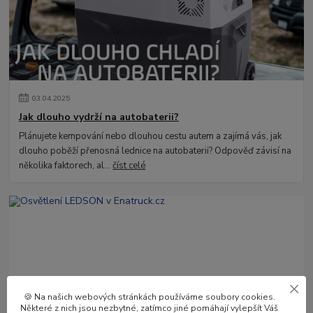
03
.
04
.
2025
Jak dlouho vydrží na autobaterii?
Plánujete kempování nebo dlouhou cestu autem a zajímá vás, jak
dlouho poběží přenosná lednice na autobaterii? Odpověď závisí na
několika faktorech, al...
číst celé
🍪 Na našich webových stránkách používáme soubory cookies.
Některé z nich jsou nezbytné, zatímco jiné pomáhají vylepšít Váš