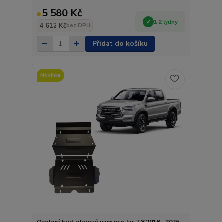
5 580 Kč
1-2 týdny
4 612 Kč
bez DPH
Přidat do košíku
Novinka
Ocelový kryt olejové vany pro Jac T8 2018 - 2026,