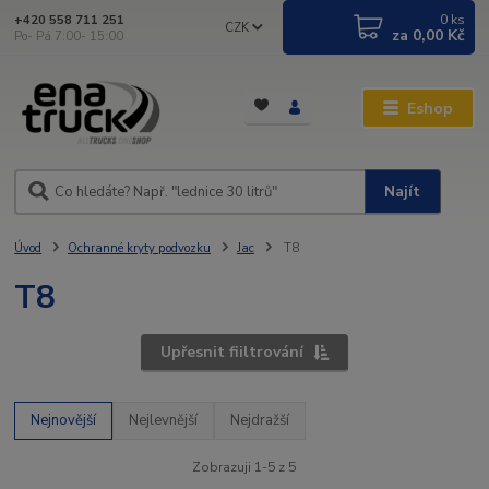
0
ks
+420 558 711 251
CZK
za
0,00 Kč
Po- Pá 7:00- 15:00
Eshop
Najít
Úvod
Ochranné kryty podvozku
Jac
T8
T8
Upřesnit fiiltrování
Nejnovější
Nejlevnější
Nejdražší
Zobrazuji 1-5 z 5