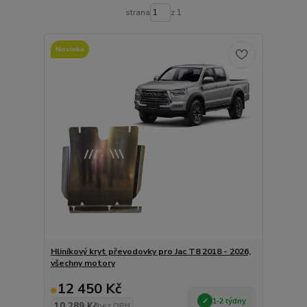
strana
z 1
Novinka
Hliníkový kryt převodovky pro Jac T8 2018 - 2026,
všechny motory
12 450 Kč
1-2 týdny
10 289 Kč
bez DPH