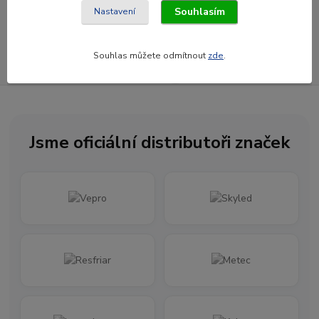
Přihlásit se
Souhlasím
Nastavení
Souhlasím se
zpracováním osobních údajů
za účelem rozesílky newsletteru.
Souhlas můžete odmítnout
zde
.
Newsletter posíláme maximálně jednou za měsíc
Jsme oficiální distributoři značek