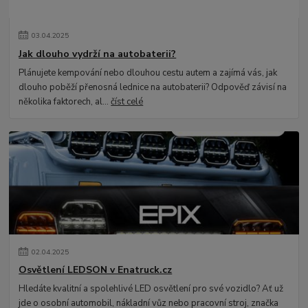
03
.
04
.
2025
Jak dlouho vydrží na autobaterii?
Plánujete kempování nebo dlouhou cestu autem a zajímá vás, jak
dlouho poběží přenosná lednice na autobaterii? Odpověď závisí na
několika faktorech, al...
číst celé
02
.
04
.
2025
Osvětlení LEDSON v Enatruck.cz
Hledáte kvalitní a spolehlivé LED osvětlení pro své vozidlo? Ať už
jde o osobní automobil, nákladní vůz nebo pracovní stroj, značka