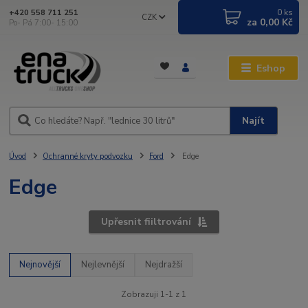
0
ks
+420 558 711 251
CZK
za
0,00 Kč
Po- Pá 7:00- 15:00
Eshop
Najít
Úvod
Ochranné kryty podvozku
Ford
Edge
Edge
Upřesnit fiiltrování
Nejnovější
Nejlevnější
Nejdražší
Zobrazuji 1-1 z 1