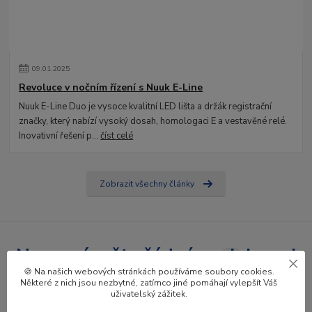
09
.
01
.
2025
Revoluce v nočním řízení s Nuuk E-Line
Nuuk E-Line Duo je vysoce kvalitní LED lišta a držák registrační
značky, který nabízí vysoký dosah, homologaci E a vestavěné relé.
Inovativní řešení p...
číst celé
Zobrazit všechny články
Nepropásněte žádné novinky ani
🍪 Na našich webových stránkách používáme soubory cookies.
slevy!
Některé z nich jsou nezbytné, zatímco jiné pomáhají vylepšít Váš
uživatelský zážitek.