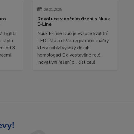
09
.
01
.
2025
pro
Revoluce v nočním řízení s Nuuk
a
E-Line
Z Lights
Nuuk E-Line Duo je vysoce kvalitní
a stylu
LED lišta a držák registrační značky,
ami od 8
který nabízí vysoký dosah,
kcemi!
homologaci E a vestavěné relé.
Inovativní řešení p...
číst celé
evy!