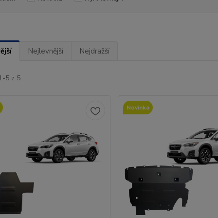
ější
Nejlevnější
Nejdražší
1-5 z 5
Novinka