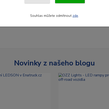
Souhlas můžete odmítnout
zde
.
Novinky z našeho blogu