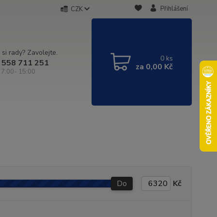
Přihlášení
CZK
 si rady? Zavolejte.
0
ks
 558 711 251
za
0,00 Kč
 7:00- 15:00
Do
Kč