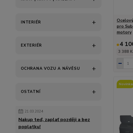
Ocelový
INTERIÉR
pro Sub
motory
4 10
EXTERIÉR
3 388 K
OCHRANA VOZU A NÁVĚSU
Novinka
OSTATNÍ
21.03.2024
Nakup teď, zaplať později a bez
poplatku!