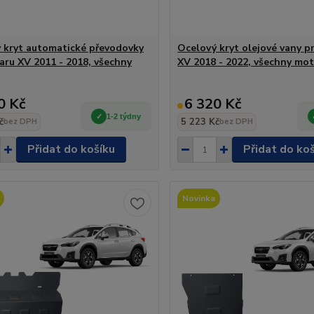
 kryt automatické převodovky
Ocelový kryt olejové vany p
aru XV 2011 - 2018, všechny
XV 2018 - 2022, všechny mo
0 Kč
6 320 Kč
1-2 týdny
č
5 223 Kč
bez DPH
bez DPH
Přidat do košíku
Přidat do ko
Novinka