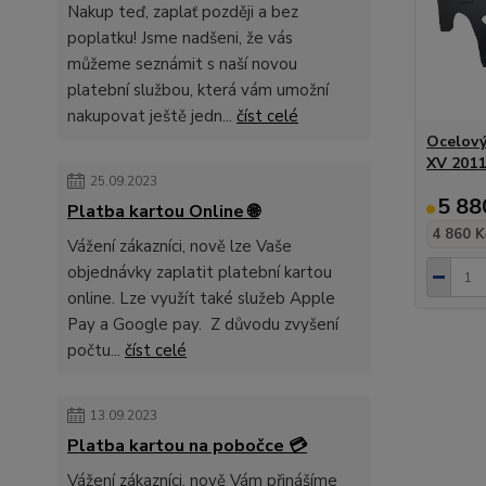
Nakup teď, zaplať později a bez
poplatku! Jsme nadšeni, že vás
můžeme seznámit s naší novou
platební službou, která vám umožní
nakupovat ještě jedn...
číst celé
Ocelový
XV 2011
25.09.2023
5 88
Platba kartou Online 🌐
4 860 K
Vážení zákazníci, nově lze Vaše
objednávky zaplatit platební kartou
online. Lze využít také služeb Apple
Pay a Google pay. Z důvodu zvyšení
počtu...
číst celé
13.09.2023
Platba kartou na pobočce 💳
Vážení zákazníci, nově Vám přinášíme