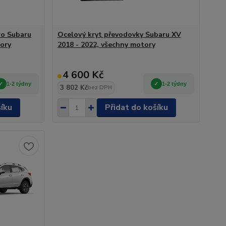
ro Subaru
Ocelový kryt převodovky Subaru XV
tory
2018 - 2022, všechny motory
4 600 Kč
1-2 týdny
1-2 týdny
3 802 Kč
bez DPH
šíku
Přidat do košíku