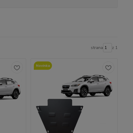
strana
z 1
Novinka