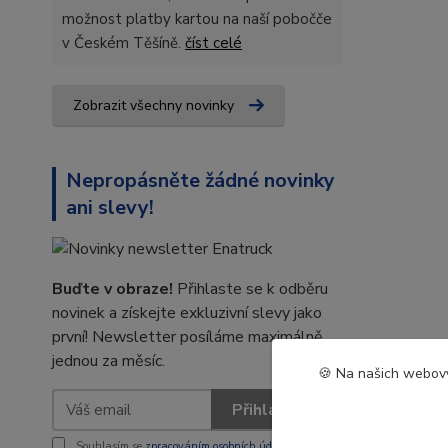
možnost platby kartou na naší pobočče
v Českém Těšíně.
číst celé
Zobrazit všechny novinky
Nepropásněte žádné novinky
ani slevy!
Buďte v obraze!
Přihlaste se k odběru
novinek a získejte exkluzivní slevy jako
první! Newsletter posíláme maximálně
jednou za měsíc.
🍪 Na našich webový
Přihlásit se
Souhlasím se
zpracováním osobních údajů
za účelem