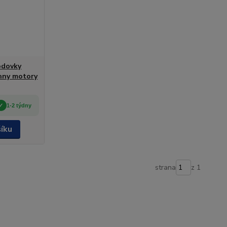
odovky
chny motory
1-2 týdny
šíku
strana
z 1