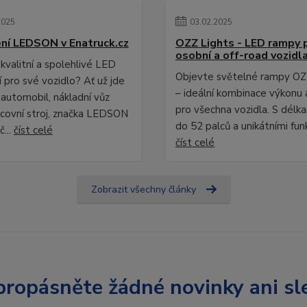
2025
03
.
02
.
2025
ní LEDSON v Enatruck.cz
OZZ Lights - LED rampy 
osobní a off-road vozidl
kvalitní a spolehlivé LED
Objevte světelné rampy OZ
 pro své vozidlo? Ať už jde
– ideální kombinace výkonu 
 automobil, nákladní vůz
pro všechna vozidla. S délk
covní stroj, značka LEDSON
do 52 palců a unikátními fun
č...
číst celé
číst celé
Zobrazit všechny články
ropásněte žádné novinky ani sl