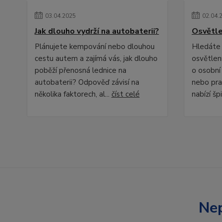
03
.
04
.
2025
02
.
04
.
Jak dlouho vydrží na autobaterii?
Osvětle
Plánujete kempování nebo dlouhou
Hledáte 
cestu autem a zajímá vás, jak dlouho
osvětlení
poběží přenosná lednice na
o osobní
autobaterii? Odpověď závisí na
nebo pra
několika faktorech, al...
číst celé
nabízí špi
Nep