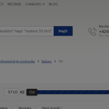
I?
RECENZE
O NÁKUPU
BLOG
Nevíte
Najít
+420
Po- Pá
chranné kryty podvozku
Subaru
XV
Kč
Od
adem
Novinka
Nyní levněji !