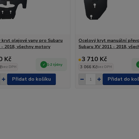
 kryt olejové vany pro Subaru
Ocelový kryt manuální přev
 - 2018, všechny motory
Subaru XV 2011 - 2018, vše
0 Kč
3 710 Kč
1-2 týdny
č
3 066 Kč
bez DPH
bez DPH
Přidat do košíku
Přidat do ko