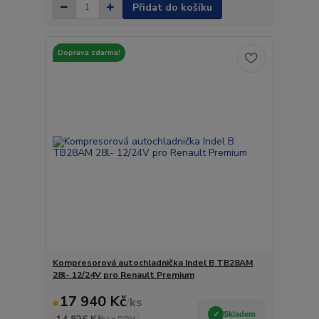
Přidat do košíku
Doprava zdarma!
Kompresorová autochladnička Indel B TB28AM
28l- 12/24V pro Renault Premium
17 940 Kč
/
ks
Skladem