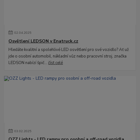
02
.
04
.
2025
Osvětlení LEDSON v Enatruck.cz
Hledáte kvalitní a spolehlivé LED osvětlení pro své vozidlo? Ať už
jde o osobní automobil, nákladní vůz nebo pracovní stroj, značka
LEDSON nabízí špič...
číst celé
03
.
02
.
2025
OZZ Lights - LED rampy pro osobní a off-road vozidla