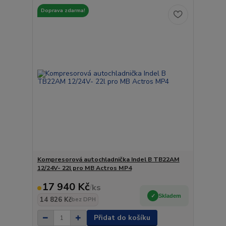
Doprava zdarma!
Kompresorová autochladnička Indel B TB22AM
12/24V- 22l pro MB Actros MP4
17 940 Kč
/
ks
Skladem
14 826 Kč
bez DPH
Přidat do košíku