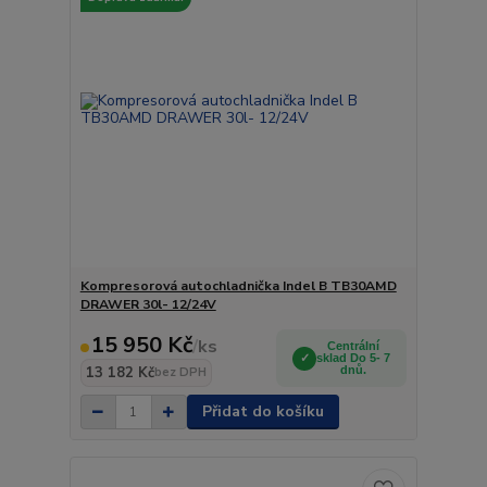
Kompresorová autochladnička Indel B TB30AMD
DRAWER 30l- 12/24V
15 950 Kč
/
ks
Centrální
sklad Do 5- 7
13 182 Kč
dnů.
bez DPH
Přidat do košíku