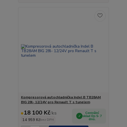
Kompresorová autochladnička Indel B TB28AM
BIG 28l- 12/24V pro Renault T s tunelem
18 100 Kč
/
ks
Centrální
sklad Do 5- 7
14 959 Kč
dnů.
bez DPH