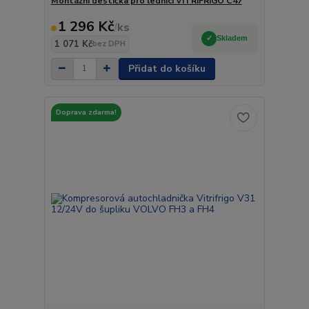
Montážní destička pro lednici VITRIFRIGO C47
1 296 Kč
/
ks
Skladem
1 071 Kč
bez DPH
Přidat do košíku
Doprava zdarma!