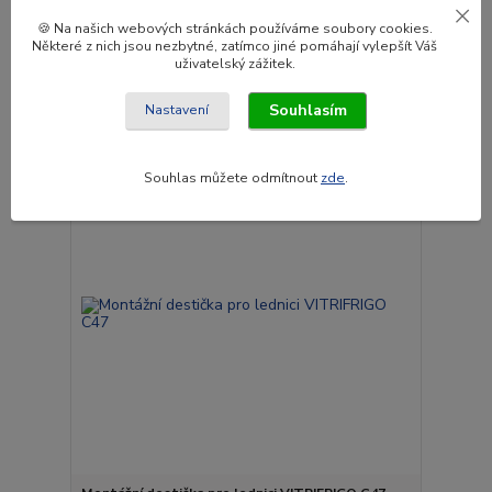
17 940 Kč
🍪 Na našich webových stránkách používáme soubory cookies.
/
ks
Některé z nich jsou nezbytné, zatímco jiné pomáhají vylepšít Váš
Skladem
14 826 Kč
bez DPH
uživatelský zážitek.
Přidat do košíku
Souhlasím
Nastavení
Souhlas můžete odmítnout
zde
.