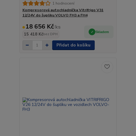
1 hodnocení
Kompresorová autochladnička Vitrifrigo V31
12/24V do šupliku VOLVO FH3 a FH4
18 656 Kč
/
ks
Skladem
15 418 Kč
bez DPH
Přidat do košíku