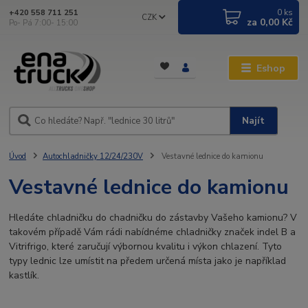
0
ks
+420 558 711 251
CZK
za
0,00 Kč
Po- Pá 7:00- 15:00
Eshop
Najít
Úvod
Autochladničky 12/24/230V
Vestavné lednice do kamionu
Vestavné lednice do kamionu
Hledáte chladničku do chadničku do zástavby Vašeho kamionu? V
takovém případě Vám rádi nabídnéme chladničky značek indel B a
Vitrifrigo, které zaručují výbornou kvalitu i výkon chlazení. Tyto
typy lednic lze umístit na předem určená místa jako je například
kastlík.