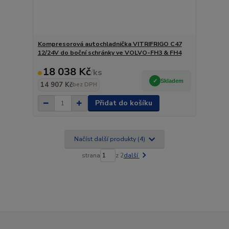
Kompresorová autochladnička VITRIFRIGO C47
12/24V do boční schránky ve VOLVO-FH3 & FH4
18 038 Kč
/
ks
Skladem
14 907 Kč
bez DPH
Přidat do košíku
Načíst další produkty (4)
strana
z 2
další