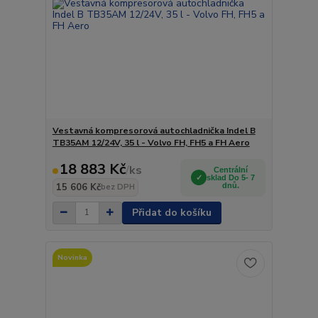
Vestavná kompresorová autochladnička Indel B
TB35AM 12/24V, 35 l - Volvo FH, FH5 a FH Aero
18 883 Kč
/
ks
Centrální
sklad Do 5- 7
15 606 Kč
dnů.
bez DPH
Přidat do košíku
Novinka