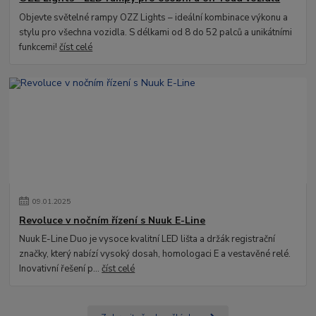
Objevte světelné rampy OZZ Lights – ideální kombinace výkonu a
stylu pro všechna vozidla. S délkami od 8 do 52 palců a unikátními
funkcemi!
číst celé
09
.
01
.
2025
Revoluce v nočním řízení s Nuuk E-Line
Nuuk E-Line Duo je vysoce kvalitní LED lišta a držák registrační
značky, který nabízí vysoký dosah, homologaci E a vestavěné relé.
Inovativní řešení p...
číst celé