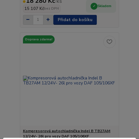
18 280 Kč
/
ks
Skladem
15 107 Kč
bez DPH
Přidat do košíku
Doprava zdarma!
Kompresorová autochladnička Indel B TB27AM
12/24V- 26l pro vozy DAF 105/106XF