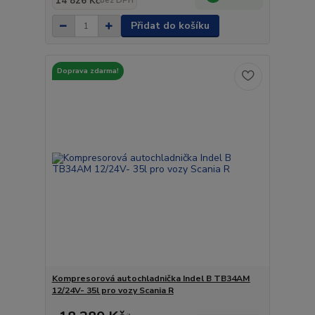
14 826 Kč
bez DPH
Přidat do košíku
Doprava zdarma!
Kompresorová autochladnička Indel B TB34AM
12/24V- 35l pro vozy Scania R