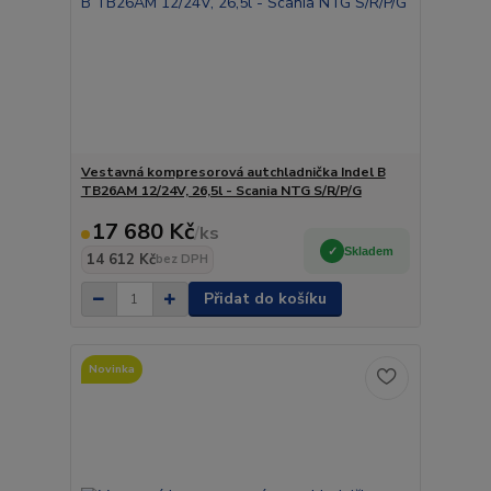
Vestavná kompresorová autchladnička Indel B
TB26AM 12/24V, 26,5l - Scania NTG S/R/P/G
17 680 Kč
/
ks
Skladem
14 612 Kč
bez DPH
Přidat do košíku
Novinka