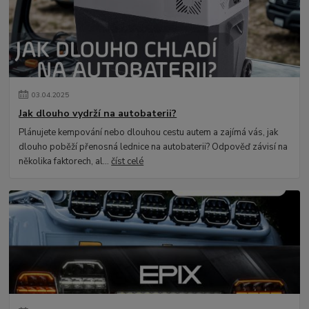
03
.
04
.
2025
Jak dlouho vydrží na autobaterii?
Plánujete kempování nebo dlouhou cestu autem a zajímá vás, jak
dlouho poběží přenosná lednice na autobaterii? Odpověď závisí na
několika faktorech, al...
číst celé