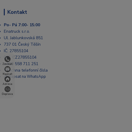
Kontakt
Po- Pá 7:00- 15:00
Enatruck s.r.o.
Ul. Jablunkovská 851
737 01 Český Těšín
IČ: 27855104
DIČ: CZ27855104
+420 558 711 251
Zavolat
Všechna telefonní čísla
Napsat
📩 Napsat na WhatsApp
Adresa
Doprava