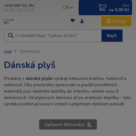
0
ks
+420 558 711 251
CZK
za
0,00 Kč
Po- Pá 7:00- 15:00
Eshop
Najít
Úvod
Dánská plyš
Dánská plyš
Produkty z
dánské plyše
vynikají exkluzivní kvalitou, hebkostí a
odolností. Díky preciznímu zpracování a použití prvotřídních
materiálů jsou ideálními doplňky do interiéru vašeho vozu či
domácnosti. Od plyšových dekorací až po praktické doplňky – tyto
výrobky kombinují luxusní vzhled s příjemným dotekem pohodlí.
Upřesnit fiiltrování