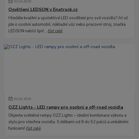
02
.
04
.
2025
Osvětlení LEDSON v Enatruck.cz
Hledáte kvalitní a spolehlivé LED osvětlení pro své vozidlo? Ať už
jde o osobní automobil, nákladní vůz nebo pracovní stroj, značka
LEDSON nabízí špič...
číst celé
03
.
02
.
2025
OZZ Lights - LED rampy pro osobní a off-road vozidla
Objevte světelné rampy OZZ Lights – ideální kombinace výkonu a
stylu pro všechna vozidla. S délkami od 8 do 52 palců a unikátními
funkcemi!
číst celé