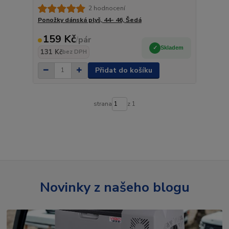
2 hodnocení
Ponožky dánská plyš, 44- 46, Šedá
159 Kč
/
pár
Skladem
131 Kč
bez DPH
Přidat do košíku
strana
z 1
Novinky z našeho blogu