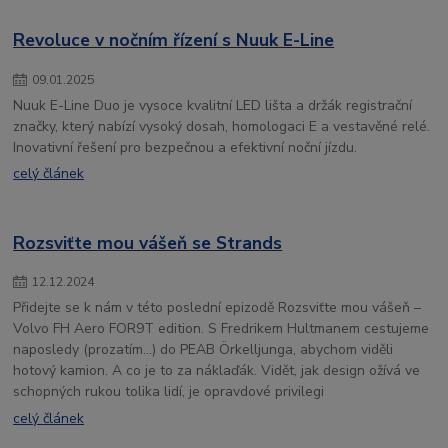
Revoluce v nočním řízení s Nuuk E-Line
09
.
01
.
2025
Nuuk E-Line Duo je vysoce kvalitní LED lišta a držák registrační
značky, který nabízí vysoký dosah, homologaci E a vestavěné relé.
Inovativní řešení pro bezpečnou a efektivní noční jízdu.
celý článek
Rozsviťte mou vášeň se Strands
12
.
12
.
2024
Přidejte se k nám v této poslední epizodě Rozsviťte mou vášeň –
Volvo FH Aero FOR9T edition. S Fredrikem Hultmanem cestujeme
naposledy (prozatím…) do PEAB Örkelljunga, abychom viděli
hotový kamion. A co je to za náklaďák. Vidět, jak design ožívá ve
schopných rukou tolika lidí, je opravdové privilegi
celý článek