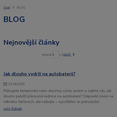
televize
bullbar
ochrannérámy
jaknato
lightfix
traktor
stresni ram
agro
osvětlené
rampy
osvětlení vozidla
Úvod
BLOG
led lišty
spz
ozz
osvětlení
ledson
ledlight
BLOG
autochladnička
vigocool
přenosná lednice
Nejnovější články
strana
z 2
další
Jak dlouho vydrží na autobaterii?
03
.
04
.
2025
Plánujete kempování nebo dlouhou cestu autem a zajímá vás, jak
dlouho poběží přenosná lednice na autobaterii? Odpověď závisí na
několika faktorech, ale nebojte – vysvětlíme to jednoduše!
celý článek