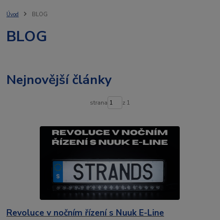
televize
bullbar
ochrannérámy
jaknato
lightfix
traktor
stresni ram
agro
osvětlené
rampy
osvětlení vozidla
Úvod
BLOG
led lišty
spz
ozz
osvětlení
ledson
ledlight
BLOG
autochladnička
vigocool
přenosná lednice
Nejnovější články
strana
z 1
Revoluce v nočním řízení s Nuuk E-Line