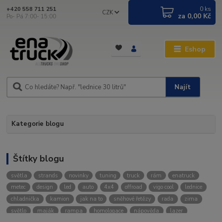
0
ks
+420 558 711 251
CZK
za
0,00 Kč
Po- Pá 7:00- 15:00
Eshop
Najít
Kategorie blogu
Štítky blogu
světla
strands
novinky
tuning
truck
rám
enatruck
metec
design
led
auto
4x4
offroad
vigo cool
lednice
chladnička
kamion
jak na to
sněhové řetězy
rada
zima
světlo
maják
rampa
homologace
nápověda
lazer