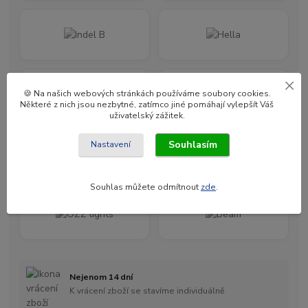
🍪 Na našich webových stránkách používáme soubory cookies.
Některé z nich jsou nezbytné, zatímco jiné pomáhají vylepšít Váš
uživatelský zážitek.
Souhlasím
Nastavení
Souhlas můžete odmítnout
zde
.
Nejenom 14 dní
K vrácení zboží se stavíme individuálně