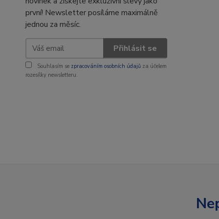
novinek a získejte exkluzivní slevy jako
první! Newsletter posíláme maximálně
jednou za měsíc.
Přihlásit se
Souhlasím se
zpracováním osobních údajů
za účelem
rozesílky newsletteru.
Nep