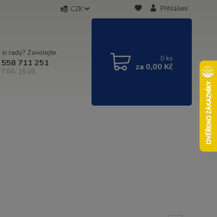
Přihlášení
CZK
 si rady? Zavolejte.
0
ks
 558 711 251
za
0,00 Kč
 7:00- 15:00