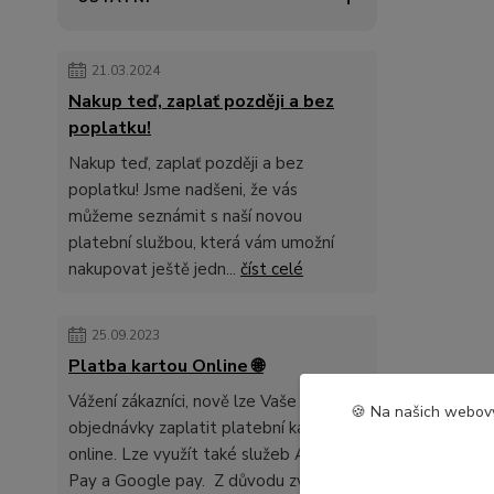
21.03.2024
Nakup teď, zaplať později a bez
poplatku!
Nakup teď, zaplať později a bez
poplatku! Jsme nadšeni, že vás
můžeme seznámit s naší novou
platební službou, která vám umožní
nakupovat ještě jedn...
číst celé
25.09.2023
Platba kartou Online 🌐
Vážení zákazníci, nově lze Vaše
🍪 Na našich webový
objednávky zaplatit platební kartou
online. Lze využít také služeb Apple
Pay a Google pay. Z důvodu zvyšení