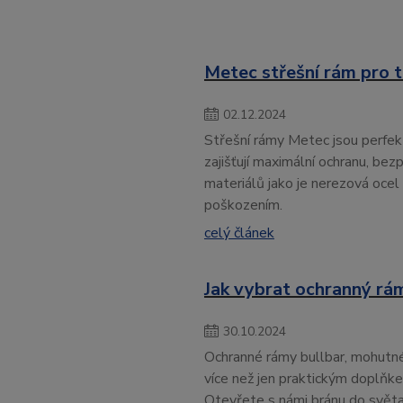
Metec střešní rám pro 
02
.
12
.
2024
Střešní rámy Metec jsou perfekt
zajišťují maximální ochranu, bezp
materiálů jako je nerezová ocel
poškozením.
celý článek
Jak vybrat ochranný rám
30
.
10
.
2024
Ochranné rámy bullbar, mohutné 
více než jen praktickým doplňkem
Otevřete s námi bránu do světa 