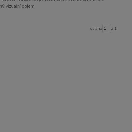
čný vizuální dojem
strana
z 1