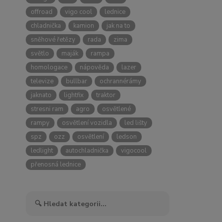
offroad
vigo cool
lednice
chladnička
kamion
jak na to
sněhové řetězy
rada
zima
světlo
maják
rampa
homologace
nápověda
lazer
televize
bullbar
ochrannérámy
jaknato
lightfix
traktor
stresni ram
agro
osvětlené
rampy
osvětlení vozidla
led lišty
spz
ozz
osvětlení
ledson
ledlight
autochladnička
vigocool
přenosná lednice