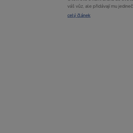
váš vůz, ale přidávají mu jedine
celý článek