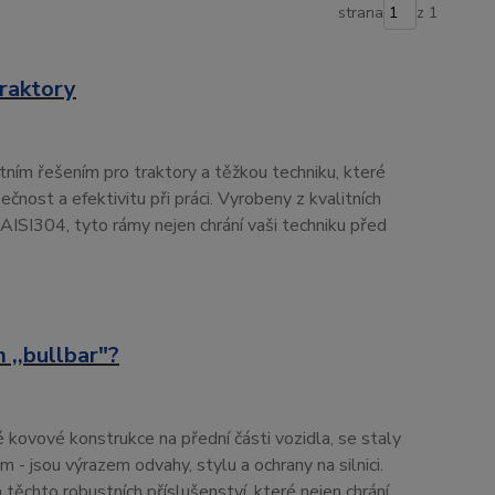
strana
z 1
traktory
ním řešením pro traktory a těžkou techniku, které
ečnost a efektivitu při práci. Vyrobeny z kvalitních
 AISI304, tyto rámy nejen chrání vaši techniku před
 ,,bullbar"?
kovové konstrukce na přední části vozidla, se staly
 - jsou výrazem odvahy, stylu a ochrany na silnici.
těchto robustních příslušenství, které nejen chrání