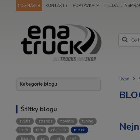
FOGMAKER
KONTAKTY
POPTÁVKA
HLEDÁTE INSPIRAC
Úvod
Kategorie blogu
BLO
Štítky blogu
světla
strands
novinky
tuning
Nejn
truck
rám
enatruck
metec
design
led
auto
4x4