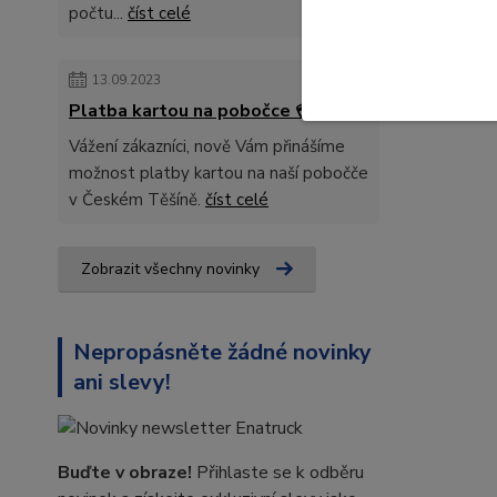
počtu...
číst celé
13.09.2023
Platba kartou na pobočce 💳
Vážení zákazníci, nově Vám přinášíme
možnost platby kartou na naší pobočče
v Českém Těšíně.
číst celé
Zobrazit všechny novinky
Nepropásněte žádné novinky
ani slevy!
Buďte v obraze!
Přihlaste se k odběru