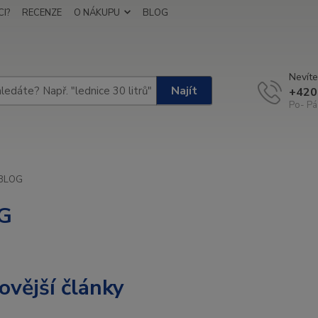
I?
RECENZE
O NÁKUPU
BLOG
Nevíte
Najít
+420
Po- Pá
BLOG
G
ovější články