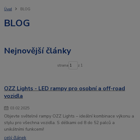
televize
bullbar
ochrannérámy
jaknato
lightfix
traktor
stresni ram
agro
osvětlené
rampy
osvětlení vozidla
Úvod
BLOG
led lišty
spz
ozz
osvětlení
ledson
ledlight
BLOG
autochladnička
vigocool
přenosná lednice
Nejnovější články
strana
z 1
OZZ Lights - LED rampy pro osobní a off-road
vozidla
03
.
02
.
2025
Objevte světelné rampy OZZ Lights – ideální kombinace výkonu a
stylu pro všechna vozidla. S délkami od 8 do 52 palců a
unikátními funkcemi!
celý článek