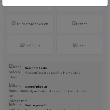
Nejenom 14 dní
K vrácení zboží se stavíme individuálně
Osobní přístup
Každý náš zákazník si zaslouží kvalitní přístup
Umíme poradit