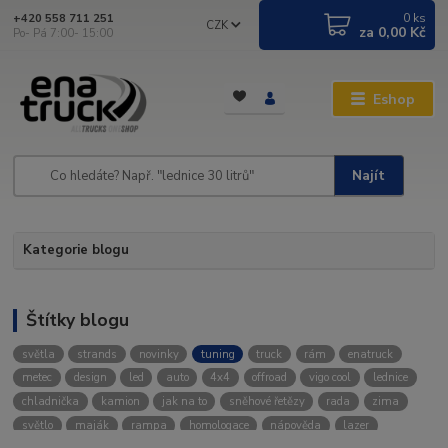
0
ks
+420 558 711 251
CZK
za
0,00 Kč
Po- Pá 7:00- 15:00
Eshop
Najít
Kategorie blogu
Štítky blogu
světla
strands
novinky
tuning
truck
rám
enatruck
metec
design
led
auto
4x4
offroad
vigo cool
lednice
chladnička
kamion
jak na to
sněhové řetězy
rada
zima
světlo
maják
rampa
homologace
nápověda
lazer