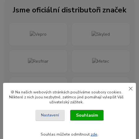
Jsme oficiální distributoři značek
🍪 Na našich webových stránkách používáme soubory cookies.
Některé z nich jsou nezbytné, zatímco jiné pomáhají vylepšít Váš
uživatelský zážitek.
Souhlasím
Nastavení
Souhlas můžete odmítnout
zde
.