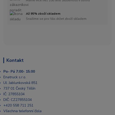
Máme více než 10ti leté zkušenosti v oboru
Až 95% zboží skladem
Snažíme se pro Vás držet zboží skladem
Kontakt
Po- Pá 7:00- 15:00
Enatruck s.r.o.
Ul. Jablunkovská 851
737 01 Český Těšín
IČ: 27855104
DIČ: CZ27855104
+420 558 711 251
Všechna telefonní čísla