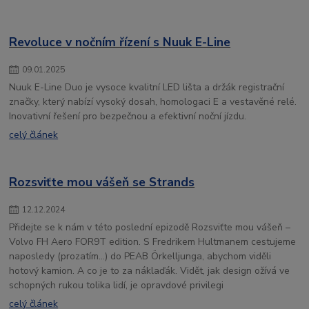
Revoluce v nočním řízení s Nuuk E-Line
09
.
01
.
2025
Nuuk E-Line Duo je vysoce kvalitní LED lišta a držák registrační
značky, který nabízí vysoký dosah, homologaci E a vestavěné relé.
Inovativní řešení pro bezpečnou a efektivní noční jízdu.
celý článek
Rozsviťte mou vášeň se Strands
12
.
12
.
2024
Přidejte se k nám v této poslední epizodě Rozsviťte mou vášeň –
Volvo FH Aero FOR9T edition. S Fredrikem Hultmanem cestujeme
naposledy (prozatím…) do PEAB Örkelljunga, abychom viděli
hotový kamion. A co je to za náklaďák. Vidět, jak design ožívá ve
schopných rukou tolika lidí, je opravdové privilegi
celý článek