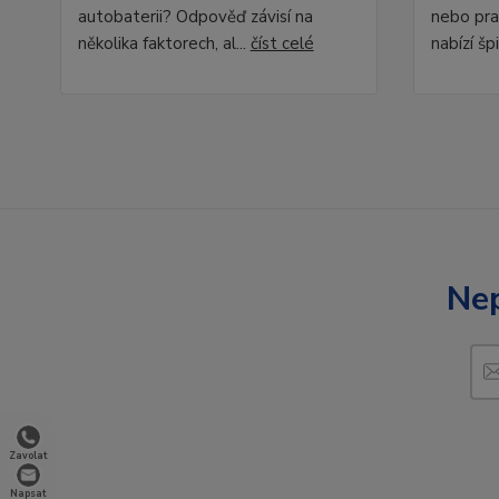
autobaterii? Odpověď závisí na
nebo pra
několika faktorech, al...
číst celé
nabízí špi
Nep
Zavolat
Napsat