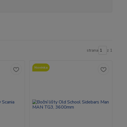
strana
z 1
Novinka