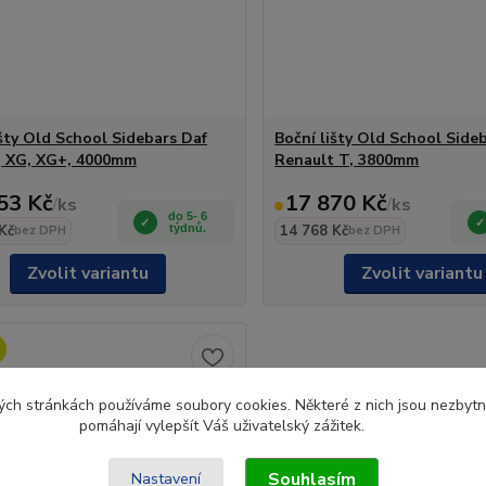
išty Old School Sidebars Daf
Boční lišty Old School Side
, XG, XG+, 4000mm
Renault T, 3800mm
53 Kč
17 870 Kč
/
ks
/
ks
do 5- 6
Kč
týdnů.
14 768 Kč
bez DPH
bez DPH
Zvolit variantu
Zvolit variantu
ch stránkách používáme soubory cookies. Některé z nich jsou nezbytné
pomáhají vylepšít Váš uživatelský zážitek.
Souhlasím
Nastavení