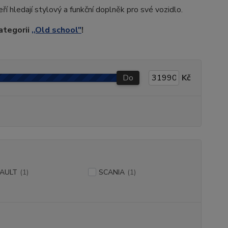
teří hledají stylový a funkční doplněk pro své vozidlo.
ategorii
,,Old school"
!
Do
Kč
AULT
(1)
SCANIA
(1)