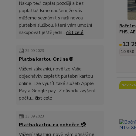
Nakup teď, zaplať později a bez
poplatku! Jsme nadšeni, že vás
můžeme seznámit s naší novou
platební službou, která vám umožní
Boční m
FH5, A
nakupovat ještě jedn...
číst celé
13 2
25.09.2023
10 950 
Platba kartou Online 🌐
Vážení zákazníci, nově lze Vaše
objednávky zaplatit platební kartou
online. Lze využít také služeb Apple
Novinka
Pay a Google pay. Z důvodu zvyšení
počtu...
číst celé
13.09.2023
Platba kartou na pobočce 💳
Vážení zákazníci, nově Vám přinášíme