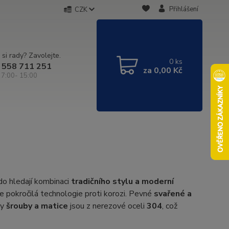
Přihlášení
CZK
 si rady? Zavolejte.
0
ks
 558 711 251
za
0,00 Kč
 7:00- 15:00
do hledají kombinaci
tradičního stylu a moderní
 je pokročilá technologie proti korozi. Pevné
svařené a
ny
šrouby a matice
jsou z nerezové oceli
304
, což