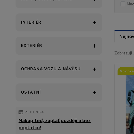
Ned
INTERIÉR
Nejnov
EXTERIÉR
Zobrazuji 
OCHRANA VOZU A NÁVĚSU
Novinka
OSTATNÍ
21.03.2024
Nakup teď, zaplať později a bez
poplatku!