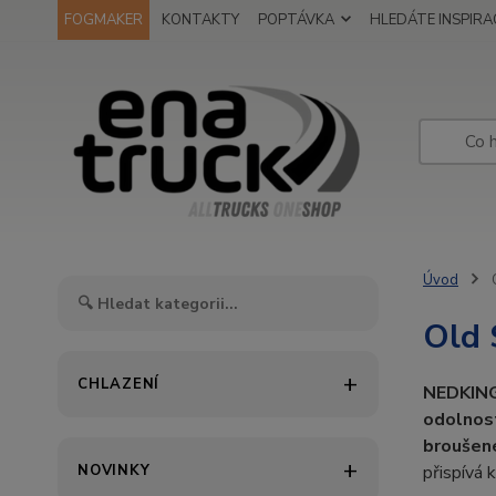
FOGMAKER
KONTAKTY
POPTÁVKA
HLEDÁTE INSPIRAC
Úvod
O
Old 
CHLAZENÍ
NEDKING
odolnos
broušen
NOVINKY
přispívá 