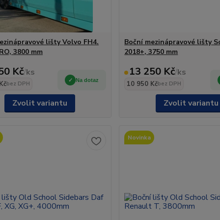
ezinápravové lišty Volvo FH4.
Boční mezinápravové lišty 
ERO, 3800 mm
2018+, 3750 mm
50 Kč
13 250 Kč
/
ks
/
ks
Na dotaz
Kč
10 950 Kč
bez DPH
bez DPH
Zvolit variantu
Zvolit variantu
Novinka