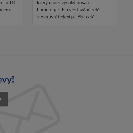
ami od 8
který nabízí vysoký dosah,
kcemi!
homologaci E a vestavěné relé.
Inovativní řešení p...
číst celé
evy!