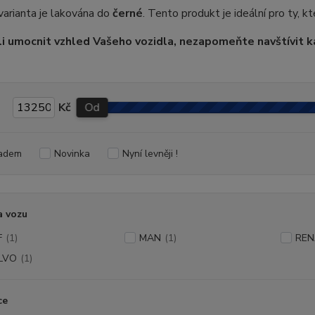
varianta je lakována do
černé
. Tento produkt je ideální pro ty, k
i umocnit vzhled Vašeho vozidla, nezapomeňte navštívit k
Kč
Od
adem
Novinka
Nyní levněji !
a vozu
F
(1)
MAN
(1)
REN
LVO
(1)
ce