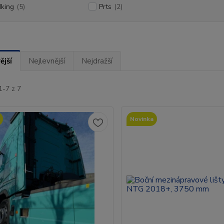
king
(5)
Prts
(2)
ější
Nejlevnější
Nejdražší
1-7 z 7
Novinka