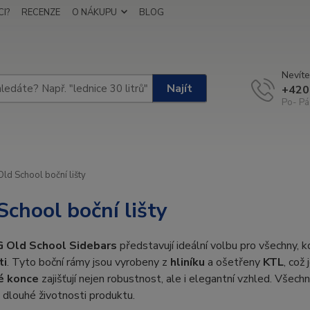
I?
RECENZE
O NÁKUPU
BLOG
Nevíte
Najít
+420
Po- Pá
ld School boční lišty
School boční lišty
 Old School Sidebars
představují ideální volbu pro všechny, k
ti
. Tyto boční rámy jsou vyrobeny z
hliníku
a ošetřeny
KTL
, což
é konce
zajišťují nejen robustnost, ale i elegantní vzhled. Všech
k dlouhé životnosti produktu.