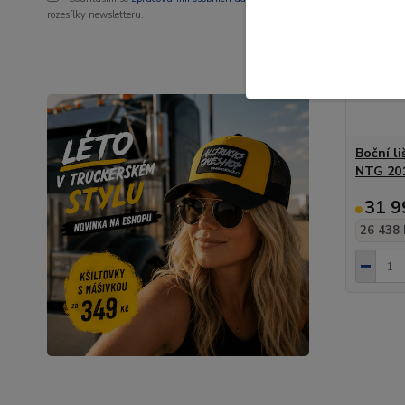
rozesílky newsletteru.
Boční l
NTG 20
31 9
26 438 