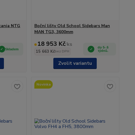
Scania NTG
Boční lišty Old School Sidebars Man
MAN TG3, 3600mm
18 953 Kč
/
ks
do 5- 6
Skladem
15 663 Kč
týdnů.
bez DPH
Zvolit variantu
Novinka