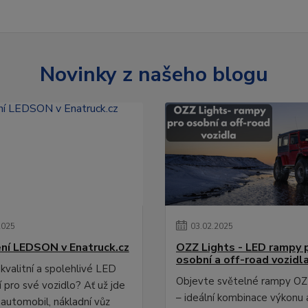
Novinky z našeho blogu
2025
03
.
02
.
2025
ní LEDSON v Enatruck.cz
OZZ Lights - LED rampy 
osobní a off-road vozidl
kvalitní a spolehlivé LED
Objevte světelné rampy OZ
 pro své vozidlo? Ať už jde
– ideální kombinace výkonu 
 automobil, nákladní vůz