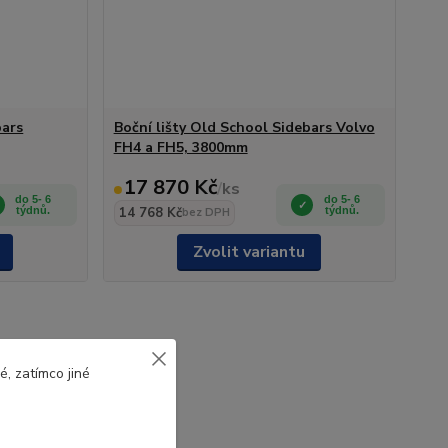
bars
Boční lišty Old School Sidebars Volvo
FH4 a FH5, 3800mm
17 870 Kč
/
ks
do 5- 6
do 5- 6
týdnů.
14 768 Kč
týdnů.
bez DPH
Zvolit variantu
, zatímco jiné