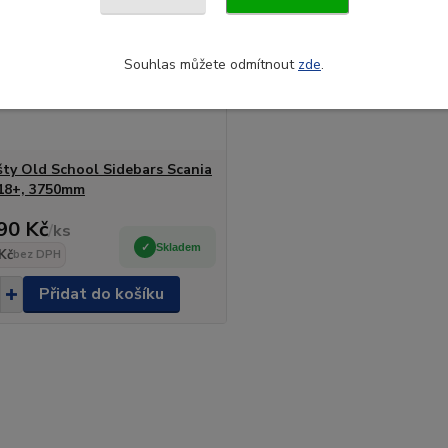
Souhlas můžete odmítnout
zde
.
išty Old School Sidebars Scania
18+, 3750mm
90 Kč
/
ks
Skladem
Kč
bez DPH
Přidat do košíku