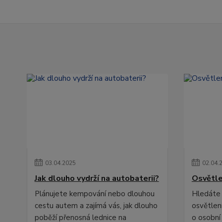
03
.
04
.
2025
02
.
04
.
Jak dlouho vydrží na autobaterii?
Osvětle
Plánujete kempování nebo dlouhou
Hledáte 
cestu autem a zajímá vás, jak dlouho
osvětlení
poběží přenosná lednice na
o osobní