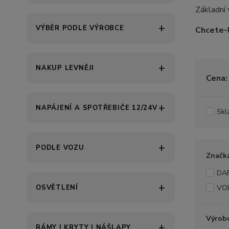
Základní 
VÝBĚR PODLE VÝROBCE
Chcete-l
NAKUP LEVNĚJI
Cena:
NAPÁJENÍ A SPOTŘEBIČE 12/24V
Skl
PODLE VOZU
Značk
DA
OSVĚTLENÍ
VO
Výrob
RÁMY | KRYTY | NÁŠLAPY